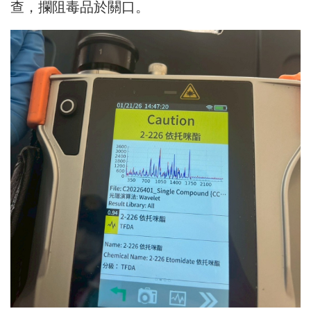
查，攔阻毒品於關口。