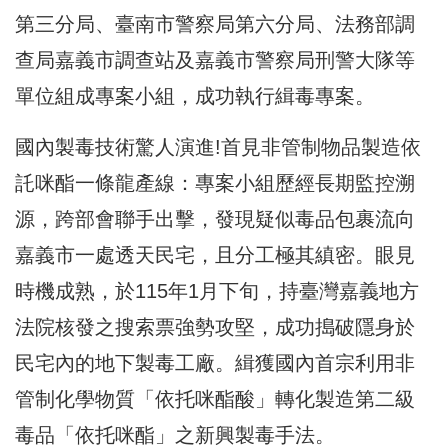
第三分局、臺南市警察局第六分局、法務部調
查局嘉義市調查站及嘉義市警察局刑警大隊等
單位組成專案小組，成功執行緝毒專案。
國內製毒技術驚人演進!首見非管制物品製造依
託咪酯一條龍產線：專案小組歷經長期監控溯
源，跨部會聯手出擊，發現疑似毒品包裹流向
嘉義市一處透天民宅，且分工極其縝密。眼見
時機成熟，於115年1月下旬，持臺灣嘉義地方
法院核發之搜索票強勢攻堅，成功搗破隱身於
民宅內的地下製毒工廠。緝獲國內首宗利用非
管制化學物質「依托咪酯酸」轉化製造第二級
毒品「依托咪酯」之新興製毒手法。