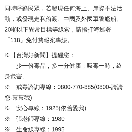
同時呼籲民眾，若發現任何海上、岸際不法活
動，或發現走私偷渡、中國及外國軍警艦船、
20噸以下異常目標等線索，請撥打海巡署
「118」免付費報案專線。
※【台灣好新聞】提醒您：
少一份毒品，多一分健康；吸毒一時，終
身危害。
※ 戒毒諮詢專線：0800-770-885(0800-請請
您-幫幫我)
※ 安心專線：1925(依舊愛我)
※ 張老師專線：1980
※ 生命線專線：1995