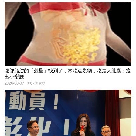
腹部脂肪的「剋星」找到了，常吃這幾物，吃走大肚囊，瘦
出小蠻腰
2026-08-07
PR・新素簡