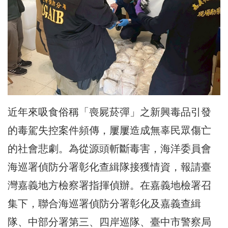
近年來吸食俗稱「喪屍菸彈」之新興毒品引發
的毒駕失控案件頻傳，屢屢造成無辜民眾傷亡
的社會悲劇。為從源頭斬斷毒害，海洋委員會
海巡署偵防分署彰化查緝隊接獲情資，報請臺
灣嘉義地方檢察署指揮偵辦。在嘉義地檢署召
集下，聯合海巡署偵防分署彰化及嘉義查緝
隊、中部分署第三、四岸巡隊、臺中市警察局