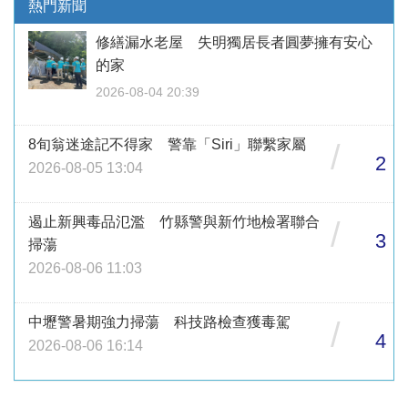
熱門新聞
修繕漏水老屋 失明獨居長者圓夢擁有安心
的家
2026-08-04 20:39
8旬翁迷途記不得家 警靠「Siri」聯繫家屬
/
2
2026-08-05 13:04
遏止新興毒品氾濫 竹縣警與新竹地檢署聯合
/
3
掃蕩
2026-08-06 11:03
中壢警暑期強力掃蕩 科技路檢查獲毒駕
/
4
2026-08-06 16:14