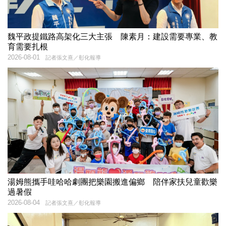
魏平政提鐵路高架化三大主張 陳素月：建設需要專業、教
育需要扎根
2026-08-01
記者張文熹／彰化報導
湯姆熊攜手哇哈哈劇團把樂園搬進偏鄉 陪伴家扶兒童歡樂
過暑假
2026-08-04
記者張文熹／彰化報導