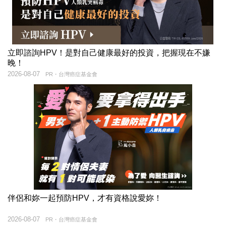
立即諮詢HPV！是對自己健康最好的投資，把握現在不嫌
晚！
2026-08-07
PR・台灣癌症基金會
伴侶和妳一起預防HPV，才有資格說愛妳！
2026-08-07
PR・台灣癌症基金會