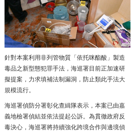
針對本案利用非列管物質「依托咪酯酸」製造
毒品之新型態犯罪手法，海巡署目前正加速研
擬提案，力求填補法制漏洞，防止類此手法大
規模流行。
海巡署偵防分署彰化查緝隊表示，本案已由嘉
義地檢署偵結並依法提起公訴。為貫徹政府反
毒決心，海巡署將持續強化跨境合作與邊境偵