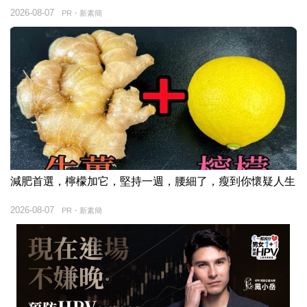
2026-08-07
PR・新素簡
減肥首選，檸檬加它，堅持一週，腰細了，瘦到你懷疑人生
2026-08-07
PR・新素簡