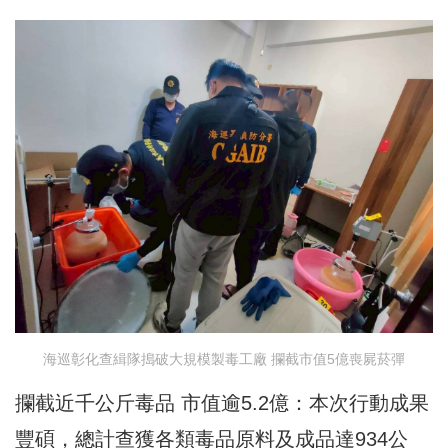
海巡彰化查緝隊搗破大規模製毒工廠 攔截市值5億喪屍菸彈
攔截近千公斤毒品 市值逾5.2億：本次行動成果
豐碩，總計查獲各類毒品原料及成品達934公