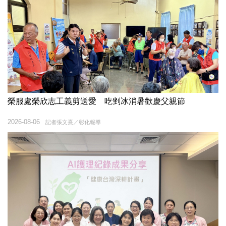
榮服處榮欣志工義剪送愛 吃剉冰消暑歡慶父親節
2026-08-06
記者張文熹／彰化報導