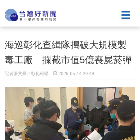
海巡彰化查緝隊搗破大規模製
毒工廠 攔截市值5億喪屍菸彈
記者張文熹／彰化報導
2026-05-14 20:49