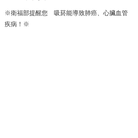
※衛福部提醒您 吸菸能導致肺癌、心臟血管
疾病！※