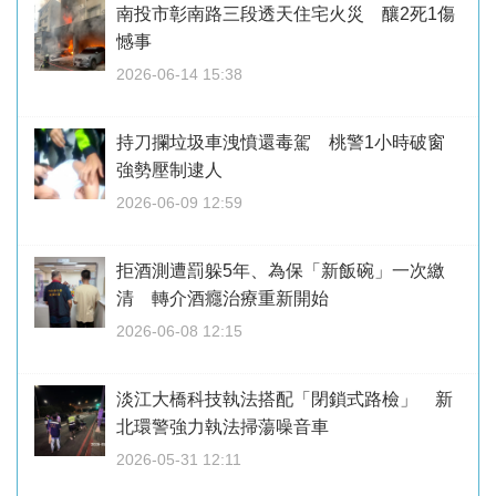
南投市彰南路三段透天住宅火災 釀2死1傷
憾事
2026-06-14 15:38
持刀攔垃圾車洩憤還毒駕 桃警1小時破窗
強勢壓制逮人
2026-06-09 12:59
拒酒測遭罰躲5年、為保「新飯碗」一次繳
清 轉介酒癮治療重新開始
2026-06-08 12:15
淡江大橋科技執法搭配「閉鎖式路檢」 新
北環警強力執法掃蕩噪音車
2026-05-31 12:11