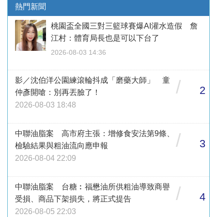
熱門新聞
桃園盃全國三對三籃球賽爆AI灌水造假 詹
江村：體育局長也是可以下台了
2026-08-03 14:36
影／沈伯洋公園練滾輪抖成「磨藥大師」 童
/
2
仲彥開嗆：別再丟臉了！
2026-08-03 18:48
中聯油脂案 高市府主張：增修食安法第9條、
/
3
檢驗結果與粗油流向應申報
2026-08-04 22:09
中聯油脂案 台糖︰福懋油所供粗油導致商譽
/
4
受損、商品下架損失，將正式提告
2026-08-05 22:03