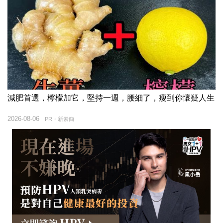
減肥首選，檸檬加它，堅持一週，腰細了，瘦到你懷疑人生
2026-08-06
PR・新素簡