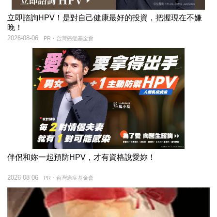
立即諮詢HPV！是對自己健康最好的投資，把握現在不嫌
晚！
2026-08-06
PR・台灣癌症基金會
伴侶和妳一起預防HPV，才有資格說愛妳！
2026-08-06
PR・台灣癌症基金會