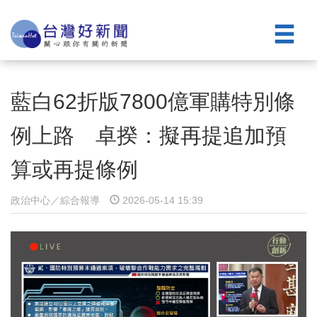
藍白62折版7800億軍購特別條
例上路 卓揆：擬再提追加預
算或再提條例
政治中心／綜合報導
2026-05-14 15:39