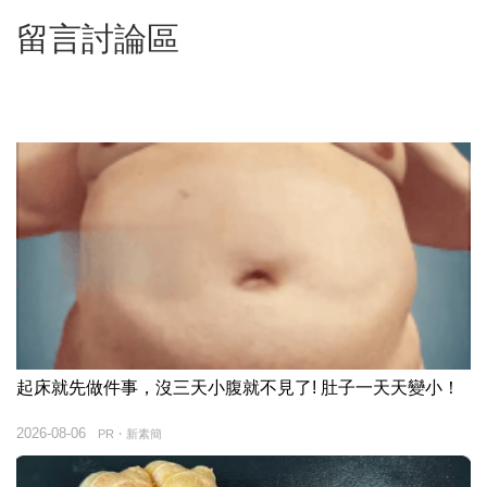
留言討論區
起床就先做件事，沒三天小腹就不見了! 肚子一天天變小！
2026-08-06
PR・新素簡