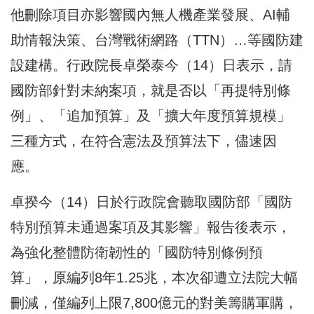
他刪除項目亦影響國內無人機產業發展、AI輔
助情報決策、台灣戰術網路（TTN）…等國防建
設建構。行政院長卓榮泰今（14）日表示，請
國防部針對未納案項，就是否以「再提特別條
例」、「追加預算」及「擴大年度預算規模」
三種方式，在符合憲法及預算法下，儘速因
應。
卓揆今（14）日於行政院會聽取國防部「國防
特別預算未通過案項及其影響」報告後表示，
為強化整體防衛韌性的「國防特別條例預
算」，原編列8年1.25兆，本次卻遭立法院大幅
刪減，僅編列上限7,800億元的對美籌購軍購，