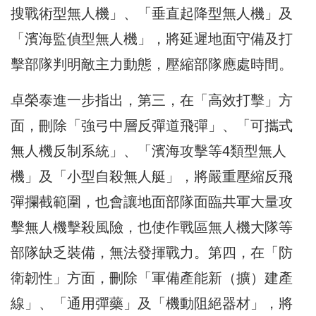
搜戰術型無人機」、「垂直起降型無人機」及
「濱海監偵型無人機」，將延遲地面守備及打
擊部隊判明敵主力動態，壓縮部隊應處時間。
卓榮泰進一步指出，第三，在「高效打擊」方
面，刪除「強弓中層反彈道飛彈」、「可攜式
無人機反制系統」、「濱海攻擊等4類型無人
機」及「小型自殺無人艇」，將嚴重壓縮反飛
彈攔截範圍，也會讓地面部隊面臨共軍大量攻
擊無人機擊殺風險，也使作戰區無人機大隊等
部隊缺乏裝備，無法發揮戰力。第四，在「防
衛韌性」方面，刪除「軍備產能新（擴）建產
線」、「通用彈藥」及「機動阻絕器材」，將