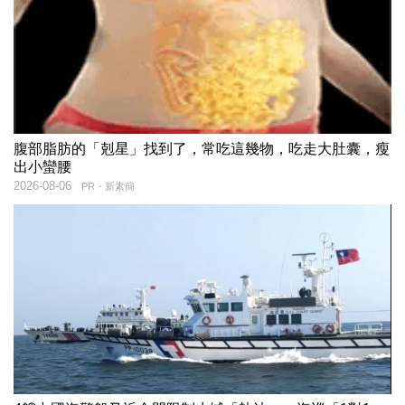
腹部脂肪的「剋星」找到了，常吃這幾物，吃走大肚囊，瘦
出小蠻腰
2026-08-06
PR・新素簡