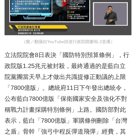
（圖／翻攝自YouTube頻道行政院開麥啦-2直播）
立法院院會8日表決「國防特別預算條例」，行
政院版1.25兆元被封殺，最終通過的是藍白立
院黨團當天早上才做出共識提修正動議的上限
「7800億版」。總統府11日下午發出總統令，
公布藍白7800億版「保衛國家安全及強化不對
稱戰力計畫採購特別條例」上路。國防部對此
表示，藍白「7800億版」軍購條例刪除「台灣
之盾」骨幹「強弓中程反彈道飛彈」經費，其