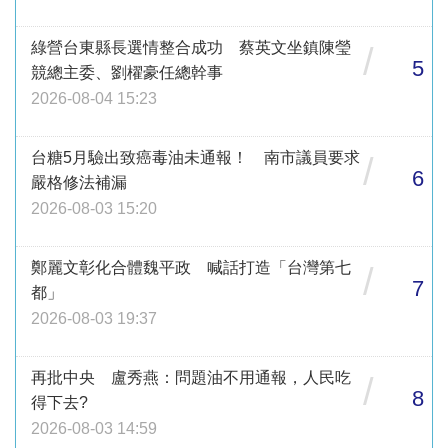
綠營台東縣長選情整合成功 蔡英文坐鎮陳瑩
/
5
競總主委、劉櫂豪任總幹事
2026-08-04 15:23
台糖5月驗出致癌毒油未通報！ 南市議員要求
/
6
嚴格修法補漏
2026-08-03 15:20
鄭麗文彰化合體魏平政 喊話打造「台灣第七
/
7
都」
2026-08-03 19:37
再批中央 盧秀燕：問題油不用通報，人民吃
/
8
得下去?
2026-08-03 14:59