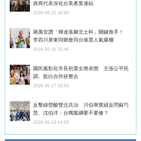
政商代表深化台美產業連結
2026-06-22 16:00
蔣萬安讚「輝達落腳北士科」關鍵推手！
李四川屏東同鄉會同台催票人氣爆棚
2026-05-31 10:46
國民黨彰化市長初選女將表態 主張公平民
調、藍白合作拚整合
2026-05-27 15:55
反擊綠營酸雙北共治 川伯舉實績反問蘇巧
慧、沈伯洋：台獨黨綱要不要修？
2026-05-19 14:55