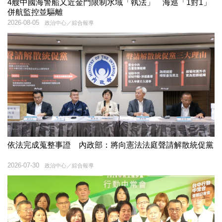
4艘中國海警船又近金門限制水域「執法」 海巡「1對1」
併航監控並驅離
2026-08-05
政治中心／綜合報導
依法完成蒐整事證 內政部：將向憲法法庭聲請解散統促黨
2026-07-30
政治中心／綜合報導