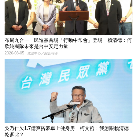
布局九合一 民進黨首場「行動中常會」登場 賴清德：何
欣純團隊未來是台中安定力量
2026-08-05
政治中心／綜合報導
吳乃仁欠1.7億爽搭豪車上健身房 柯文哲：我怎跟賴清德
乾爹比？