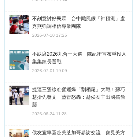
不刻意討好民眾 台中颱風假「神預測」盧
秀燕強調相信專業團隊
2026-07-10 17:25
不缺席2026九合一大選 陳紀衡宣布重投入
集集鎮長選戰
2026-07-01 19:09
捷運三鶯線准營運爆「割稻尾」大戰！蘇巧
慧搶先發文 藍營怒轟：趁侯友宜出國搞偷
襲
2026-06-24 11:28
侯友宜率團赴美芝加哥參訪交流 會見美方