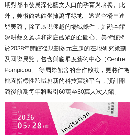
期對都市發展深化藝文人口的孕育與培養。此
外，美術館總館坐擁萬坪綠地，透過空橋串連
兒美館，除了展現優越的場域條件，足顯本館
深耕藝文族群和家庭觀眾的企圖心。美術館將
於2028年開館後規劃多元主題的在地研究策劃
及國際展覽，包含與龐畢度藝術中心（Centre
Pompidou） 等國際館舍的合作啟動，更將作為
桃園指標性跨域創新的科技實驗平台，預計開
館後預期每年將吸引60萬至80萬人次入館。