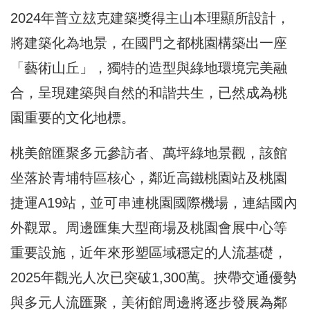
2024年普立玆克建築獎得主山本理顯所設計，
將建築化為地景，在國門之都桃園構築出一座
「藝術山丘」，獨特的造型與綠地環境完美融
合，呈現建築與自然的和諧共生，已然成為桃
園重要的文化地標。
桃美館匯聚多元參訪者、萬坪綠地景觀，該館
坐落於青埔特區核心，鄰近高鐵桃園站及桃園
捷運A19站，並可串連桃園國際機場，連結國內
外觀眾。周邊匯集大型商場及桃園會展中心等
重要設施，近年來形塑區域穩定的人流基礎，
2025年觀光人次已突破1,300萬。挾帶交通優勢
與多元人流匯聚，美術館周邊將逐步發展為鄰