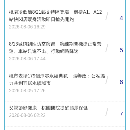
桃園冷飲節8/21藝文特區登場 機捷A1、A12
/
4
站快閃店暖身活動即日搶先開跑
2026-08-06 16:29
8/13城鎮韌性防空演習 演練期間機捷正常營
/
5
運、車站只進不出、行動網路降速
2026-08-06 17:44
桃市表揚179個淨零永續典範 張善政：公私協
/
6
力共創宜居永續城市
2026-08-05 17:26
父親節顧健康 桃園醫院提醒泌尿保健
/
7
2026-08-06 02:22