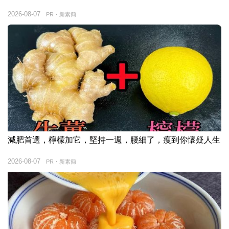
2026-08-07
PR・新素簡
減肥首選，檸檬加它，堅持一週，腰細了，瘦到你懷疑人生
2026-08-07
PR・新素簡