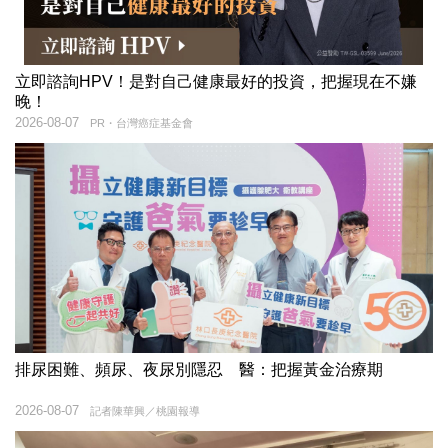
立即諮詢HPV！是對自己健康最好的投資，把握現在不嫌
晚！
2026-08-07
PR・台灣癌症基金會
排尿困難、頻尿、夜尿別隱忍 醫：把握黃金治療期
2026-08-07
記者陳華興／桃園報導