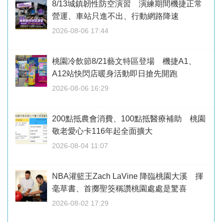
8/13城鎮韌性防空演習 演練期間機捷正常
營運、車站只進不出、行動網路降速
2026-08-06 17:44
桃園冷飲節8/21藝文特區登場 機捷A1、
A12站快閃店暖身活動即日搶先開跑
2026-08-06 16:29
200點抵農會消費、100點抵醫療補助 桃園
敬老愛心卡116年起全面擴大
2026-08-04 11:07
NBA灌籃王Zach LaVine 降臨桃園大溪 揮
毫草書、首擲聖筊稱讚桃園處處是驚喜
2026-08-02 17:29