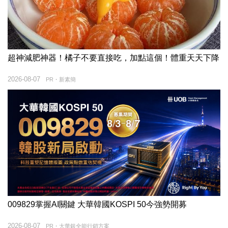
超神減肥神器！橘子不要直接吃，加點這個！體重天天下降
2026-08-07
PR・新素簡
009829掌握AI關鍵 大華韓國KOSPI 50今強勢開募
2026-08-07
PR・大華銀全能行銷方案