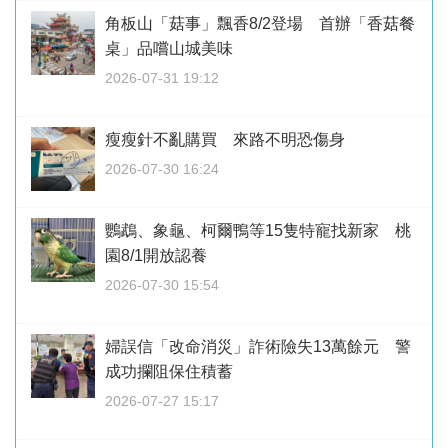
角板山「菇事」飄香8/2登場 首辦「香菇餐
桌」品嚐山城美味
2026-07-31 19:12
瘦瘦針不亂購買 來路不明恐傷身
2026-07-30 16:24
鸚鵡、象龜、柯爾鴨等15隻特寵找新家 桃
園8/1開放認養
2026-07-30 15:54
婦誤信「改命消災」詐術險失13萬餘元 警
成功攔阻保住積蓄
2026-07-27 15:17