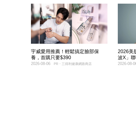
宇威愛用推薦！輕鬆搞定臉部保
2026
養，首購只要$390
波X」
2026-08-06
2026-08-0
PR・三得利健康網路商店