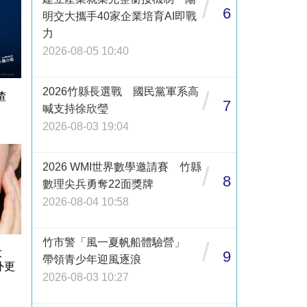
/
6
明交大攜手40家企業培育AI即戰
力
2026-08-05 10:40
2026竹縣長選戰 國民黨軍系高
/
渣
7
喊支持徐欣瑩
2026-08-03 19:04
2026 WMI世界數學邀請賽 竹縣
/
8
數理尖兵勇奪22面獎牌
2026-08-04 10:58
竹市警「風一夏帆船體驗營」
/
大
9
帶領青少年迎風逐浪
外更
2026-08-03 10:27