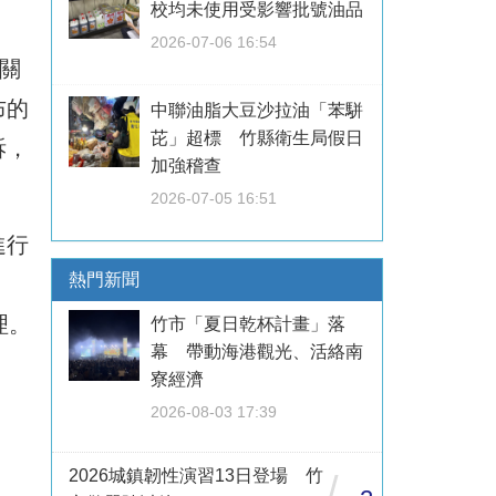
校均未使用受影響批號油品
2026-07-06 16:54
關
布的
中聯油脂大豆沙拉油「苯駢
芘」超標 竹縣衛生局假日
訴，
加強稽查
2026-07-05 16:51
進行
熱門新聞
理。
竹市「夏日乾杯計畫」落
幕 帶動海港觀光、活絡南
寮經濟
2026-08-03 17:39
2026城鎮韌性演習13日登場 竹
/