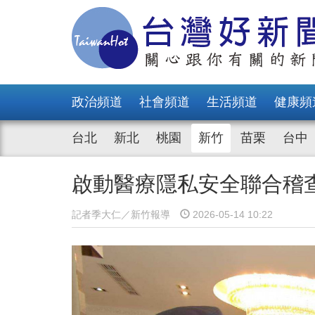
政治頻道
社會頻道
生活頻道
健康頻
台北
新北
桃園
新竹
苗栗
台中
啟動醫療隱私安全聯合稽
記者季大仁／新竹報導
2026-05-14 10:22