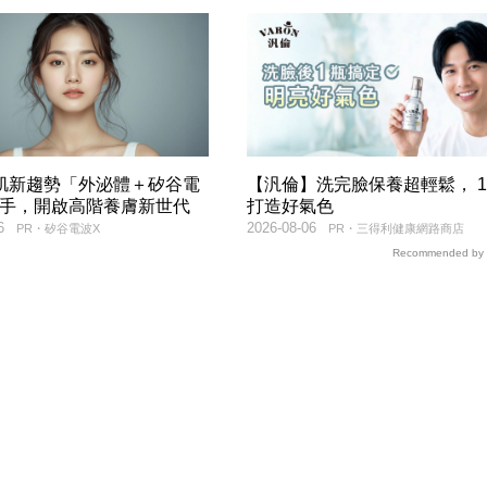
美肌新趨勢「外泌體＋矽谷電
【汎倫】洗完臉保養超輕鬆， 
聯手，開啟高階養膚新世代
打造好氣色
6
2026-08-06
PR・矽谷電波X
PR・三得利健康網路商店
Recommended by