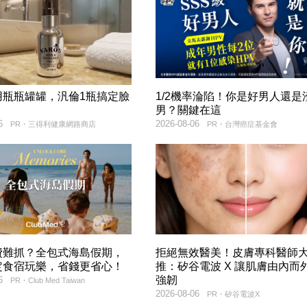
用瓶瓶罐罐，汎倫1瓶搞定臉
1/2機率淪陷！你是好男人還是
！
男？關鍵在這
6
2026-08-06
PR・三得利健康網路商店
PR・台灣癌症基金會
費難抓？全包式海島假期，
拒絕無效醫美！皮膚專科醫師
定食宿玩樂，省錢更省心！
推：矽谷電波 X 讓肌膚由內而
強韌
6
PR・Club Med Taiwan
2026-08-06
PR・矽谷電波X