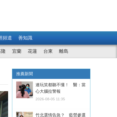
經頻道
善知識
基隆
宜蘭
花蓮
台東
離島
」
推薦新聞
連玩笑都聽不懂！ 醫：當
心大腦拉警報
2026-08-05 11:35
竹北選情告急？ 藍營參選