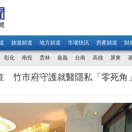
道
旅遊頻道
地方頻道
市場快訊
房產頻道
財
彰化
南投
雲林
嘉義
台南
高雄
屏東
查 竹市府守護就醫隱私「零死角