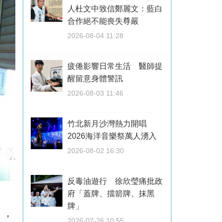
人杜文中致信鄭麗文：藍白
合作絕不能喪失尊嚴
2026-08-04 11:28
疲倦影響日常生活 醫師提
醒留意身體警訊
2026-08-03 11:46
竹北新月沙灣熱力開唱
2026海洋音樂祭萬人湧入
2026-08-02 16:30
反毒油遊行 徐欣瑩痛批政
府「蓋牌、擋箭牌、抹黑
牌」
」，
2026-07-26 10:55