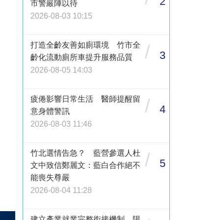
2
市警嚴陣以待
2026-08-03 10:15
打造全齡友善如廁環境 竹市全
/
3
齡化流動廁所車提升服務品質
2026-08-05 14:03
疲倦影響日常生活 醫師提醒留
/
4
意身體警訊
2026-08-03 11:46
竹北選情告急？ 藍營參選人杜
/
5
文中致信鄭麗文：藍白合作絕不
能喪失尊嚴
2026-08-04 11:28
建立產業就業完整銜接機制 陽