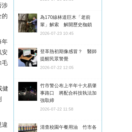
否涉
全的
為170線林道巨木「老前
輩」解索 解開歷史枷鎖
2026-07-23 10:45
每年
登革熱初期像感冒？ 醫師
訊安
提醒民眾警覺
除毛
2026-07-22 12:05
竹市警公布上半年十大易肇
或健
事路口 將配合科技執法加
刑
強取締
2026-07-22 11:58
現違
清查校園午餐用油 竹市各