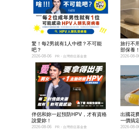
驚！每2男就有1人中標？不可能
旅行不
吧？
部保養
2026-08-06
2026-08-0
PR・台灣癌症基金會
伴侶和妳一起預防HPV，才有資格
出國花
說愛妳！
一價搞
2026-08-06
2026-08-0
PR・台灣癌症基金會