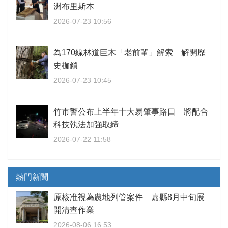
洲布里斯本
2026-07-23 10:56
為170線林道巨木「老前輩」解索 解開歷
史枷鎖
2026-07-23 10:45
竹市警公布上半年十大易肇事路口 將配合
科技執法加強取締
2026-07-22 11:58
熱門新聞
原核准視為農地列管案件 嘉縣8月中旬展
開清查作業
2026-08-06 16:53