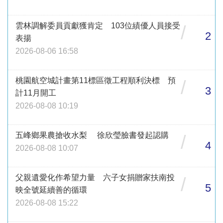
雲林調解委員貢獻獲肯定 103位績優人員接受
/
2
表揚
2026-08-06 16:58
桃園航空城計畫第11標區徵工程順利決標 預
/
3
計11月開工
2026-08-08 10:19
五峰鄉果農搶收水梨 徐欣瑩臉書發起認購
/
4
2026-08-08 10:07
父親遺愛化作希望力量 六子女捐贈家扶南投
/
5
映全號延續善的循環
2026-08-08 15:22