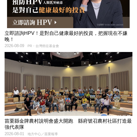
立即諮詢HPV！是對自己健康最好的投資，把握現在不嫌
晚！
2026-08-09
PR・台灣癌症基金會
苗栗縣金牌農村說明會盛大開跑 縣府號召農村社區打造最
強代表隊
2026-08-01
地方中心／苗栗報導