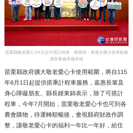
苗栗縣敬老愛心卡6月起可搭計程車 鍾東錦：會逐步擴大使用範圍
讓長輩越來越幸福
苗栗縣政府擴大敬老愛心卡使用範圍，將自115
年6月1日起提供搭乘計程車服務，嘉惠長輩及
身心障礙朋友。縣長鍾東錦表示，
除了可搭計
程車，
今年
7月開始，苗栗
敬老愛心卡
也可到各
農會購物，待運轉順暢後，會視縣府財政作調
整，讓敬老愛心卡的福利一年比一年好，給住