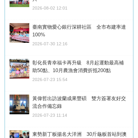
2026-08-02 12:01
臺南實物愛心銀行深耕社區 全市布建率達
100%
2026-07-30 12:16
彰化長青幸福卡再升級 8月起運動最高補
助50點、10月農漁會消費折抵200點
2026-07-23 15:54
黃偉哲出訪波蘭成果豐碩 雙方簽署友好交
流合作備忘錄
2026-07-23 11:14
東勢新丁粄揚名大洋洲 30斤龜粄首站到澳