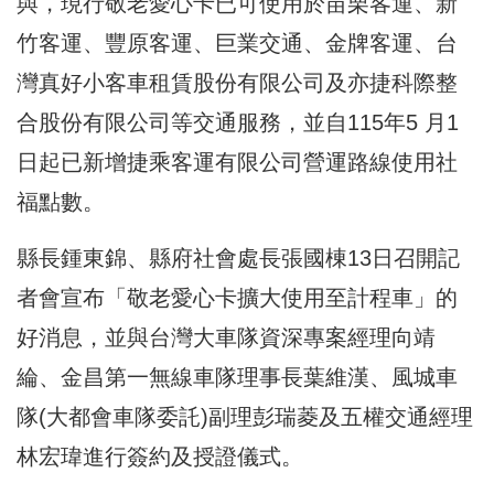
與，現行敬老愛心卡已可使用於苗栗客運、新
竹客運、豐原客運、巨業交通、金牌客運、台
灣真好小客車租賃股份有限公司及亦捷科際整
合股份有限公司等交通服務，並自115年5 月1
日起已新增捷乘客運有限公司營運路線使用社
福點數。
縣長鍾東錦、縣府社會處長張國棟13日召開記
者會宣布「敬老愛心卡擴大使用至計程車」的
好消息，並與台灣大車隊資深專案經理向靖
綸、金昌第一無線車隊理事長葉維漢、風城車
隊(大都會車隊委託)副理彭瑞菱及五權交通經理
林宏瑋進行簽約及授證儀式。