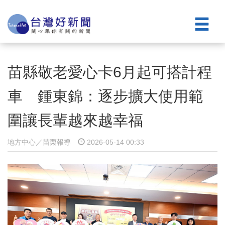
苗縣敬老愛心卡6月起可搭計程
車 鍾東錦：逐步擴大使用範
圍讓長輩越來越幸福
地方中心／苗栗報導
2026-05-14 00:33