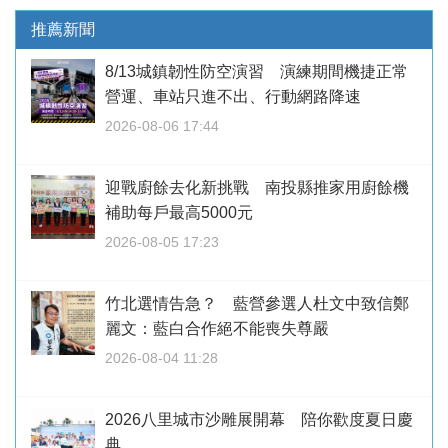
推薦新聞
8/13城鎮韌性防空演習 演練期間機捷正常
營運、車站只進不出、行動網路降速
2026-08-06 17:44
迎戰廚餘去化新挑戰 南投縣推家用廚餘機
補助每戶最高5000元
2026-08-05 17:23
竹北選情告急？ 藍營參選人杜文中致信鄭
麗文：藍白合作絕不能喪失尊嚴
2026-08-04 11:28
2026八里城市沙雕展開幕 陪你歡度夏日慶
典