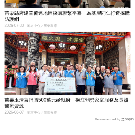
苗栗縣府建置偏遠地區採購聯繫平臺 為基層同仁打造採購
防護網
2026-07-30
地方中心／苗栗報導
苗栗玉清宮捐贈500萬元給縣府 挹注弱勢家庭服務及長照
醫療資源
2026-08-07
地方中心／苗栗報導
Recommended by