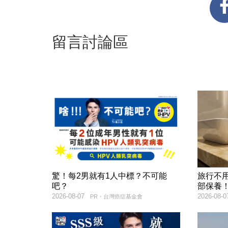
留言討論區
驚！每2男就有1人中標？不可能
旅行不
吧？
部保養
2026-08-07
2026-08-0
PR・台灣癌症基金會