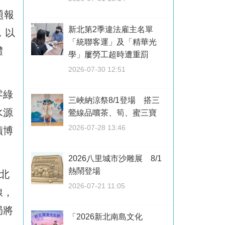
題報
新北第2季違法雇主名單
，以
「統聯客運」及「精華光
體
學」屢勞工超時遭重罰
2026-07-30 12:51
零綠
三峽納涼祭8/1登場 搭三
水源
鶯線品嚐茶、筍、蜜三寶
2026-07-28 13:46
蹟博
2026八里城市沙雕展 8/1
熱鬧登場
北
2026-07-21 11:05
線，
局將
「2026新北南島文化