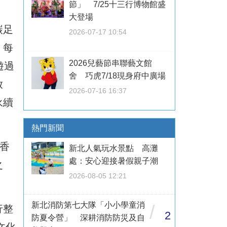
。
節」 7/25十三行博物館盛
大登場
碳足
2026-07-17 10:54
，每
2026兒藝節串聯藝文館
遊過
舍 巧虎7/18現身府中廣場
放
2026-07-16 16:37
永續
熱門新聞
香
新北人氣玩水景點 高灘
處：安心迎接暑假親子潮
之
2026-08-05 12:21
新北消防第七大隊「小小學童消
/
行整
2
防夏令營」 深耕消防防災及自