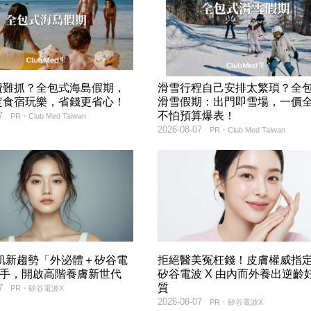
費難抓？全包式海島假期，
滑雪行程自己安排太繁瑣？全
定食宿玩樂，省錢更省心！
滑雪假期：出門即雪場，一價
不怕預算爆表！
7
PR・Club Med Taiwan
2026-08-07
PR・Club Med Taiwan
美肌新趨勢「外泌體＋矽谷電
拒絕醫美冤枉錢！皮膚權威指
聯手，開啟高階養膚新世代
矽谷電波 X 由內而外養出逆齡
質
7
PR・矽谷電波X
2026-08-07
PR・矽谷電波X