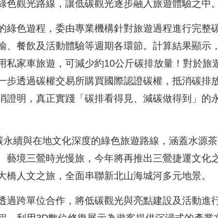
綠色觀光路線，讓低碳觀光逐步融入旅遊體驗之中
的綠色遊程，委由專業機構針對旅遊過程進行完整
輸、餐飲及活動體驗等週期各環節。計算結果顯示
用私家車旅遊，可減少約10公斤碳排放量！對於旅
一步透過碳權交易所購買國際認證碳權，抵消碳排
消證明，真正實踐「碳排看得見、減碳做得到」的
低碳永續與在地文化深度的綠色旅遊路線，涵蓋水源茶
、藝境三鶯時光慢旅，今年將再推出三鶯捷運文化
大橋人文之旅，全面串聯新北山海城河多元地景。
透過跨單位合作，將低碳觀光與亮點建設及活動進