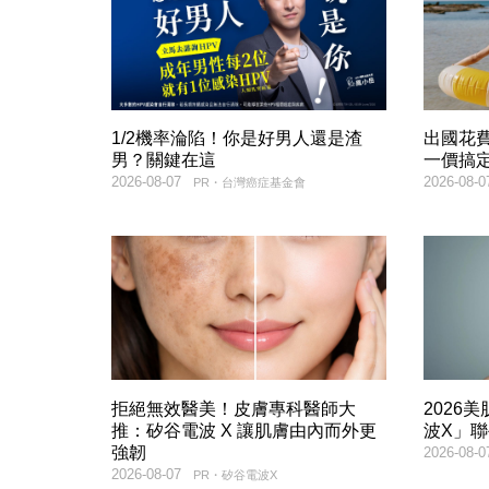
1/2機率淪陷！你是好男人還是渣
出國花
男？關鍵在這
一價搞
2026-08-07
2026-08-0
PR・台灣癌症基金會
拒絕無效醫美！皮膚專科醫師大
2026
推：矽谷電波 X 讓肌膚由內而外更
波X」
強韌
2026-08-0
2026-08-07
PR・矽谷電波X