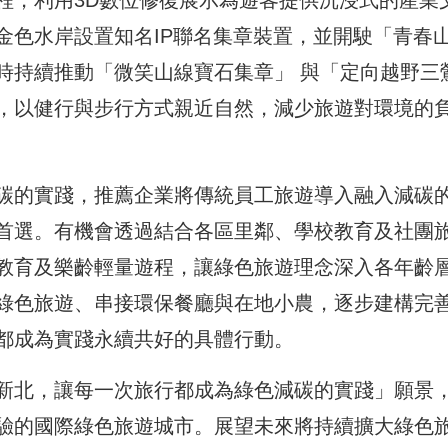
程，利用3D數位修復展示為遊客提供沉浸式的產業
金色水岸設置知名IP聯名集章裝置，並開駛「青春
時持續推動「微笑山線寶石集章」 與「定向越野三
，以健行與步行方式親近自然，減少旅遊對環境的
碳的實踐，推薦企業將傳統員工旅遊導入融入減碳
首選。有機會透過結合各區里鄰、學校教育及社團
教育及樂齡輕量遊程，讓綠色旅遊理念深入各年齡
綠色旅遊、串接環保餐廳與在地小農，逐步建構完
都成為實踐永續共好的具體行動。
新北，讓每一次旅行都成為綠色減碳的實踐」願景
驗的國際綠色旅遊城市。展望未來將持續擴大綠色