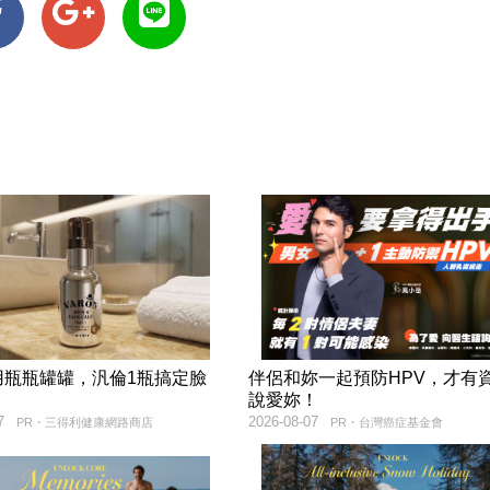
用瓶瓶罐罐，汎倫1瓶搞定臉
伴侶和妳一起預防HPV，才有
！
說愛妳！
7
2026-08-07
PR・三得利健康網路商店
PR・台灣癌症基金會