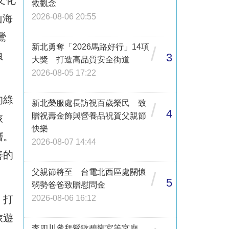
文化
救觀念
2026-08-06 20:55
山海
鶯
新北勇奪「2026馬路好行」14項
/
負
3
大獎 打造高品質安全街道
2026-08-05 17:22
的綠
新北榮服處長訪視百歲榮民 致
/
4
贈祝壽金飾與營養品祝賀父親節
旅
快樂
層。
2026-08-07 14:44
善的
父親節將至 台電北西區處關懷
/
5
弱勢爸爸致贈慰問金
2026-08-06 16:12
，打
旅遊
李四川參拜鶯歌碧龍宮等宮廟