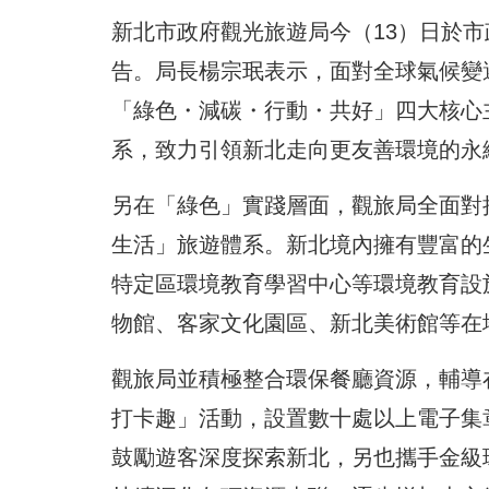
新北市政府觀光旅遊局今（13）日於
告。局長楊宗珉表示，面對全球氣候變遷
「綠色・減碳・行動・共好」四大核心
系，致力引領新北走向更友善環境的永
另在「綠色」實踐層面，觀旅局全面對
生活」旅遊體系。新北境內擁有豐富的
特定區環境教育學習中心等環境教育設
物館、客家文化園區、新北美術館等在
觀旅局並積極整合環保餐廳資源，輔導
打卡趣」活動，設置數十處以上電子集
鼓勵遊客深度探索新北，另也攜手金級