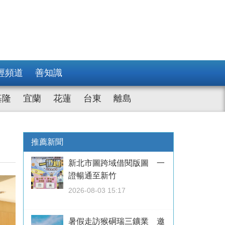
經頻道
善知識
基隆
宜蘭
花蓮
台東
離島
推薦新聞
新北市圖跨域借閱版圖 一
證暢通至新竹
2026-08-03 15:17
暑假走訪猴硐瑞三鑛業 邀