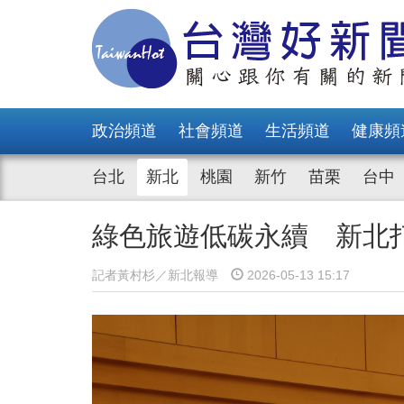
政治頻道
社會頻道
生活頻道
健康頻
台北
新北
桃園
新竹
苗栗
台中
綠色旅遊低碳永續 新北
記者黃村杉／新北報導
2026-05-13 15:17