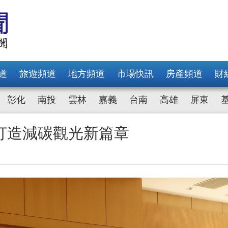
道
旅遊頻道
地方頻道
市場快訊
房產頻道
財
彰化
南投
雲林
嘉義
台南
高雄
屏東
打造減碳觀光新篇章