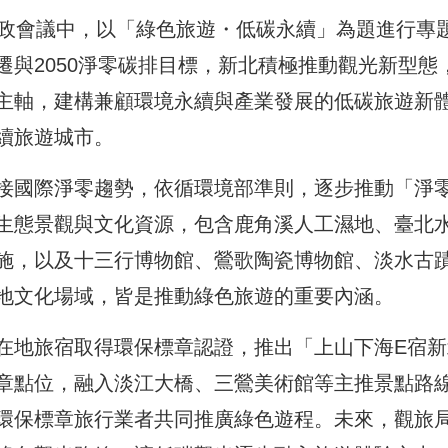
市政會議中，以「綠色旅遊・低碳永續」為題進行專
與2050淨零碳排目標，新北積極推動觀光新型態
主軸，建構兼顧環境永續與產業發展的低碳旅遊新
續旅遊城市。
接國際淨零趨勢，依循環境部準則，逐步推動「淨
生態景觀與文化資源，包含鹿角溪人工濕地、臺北
施，以及十三行博物館、鶯歌陶瓷博物館、淡水古
地文化場域，皆是推動綠色旅遊的重要內涵。
在地旅宿取得環保標章認證，推出「上山下海E宿新
章點位，融入淡江大橋、三鶯美術館等主推景點路
環保標章旅行業者共同推廣綠色遊程。未來，觀旅