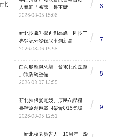
/
新北
6
人氣旺「凍蒜」聲不斷
2026-08-05 15:06
新北技職升學再創高峰 四技二
/
7
專登記分發錄取率創新高
2026-08-06 15:58
白海豚颱風來襲 台電北南區處
/
8
加強防颱整備
2026-08-07 13:55
新北推銀髮電競、原民AI課程
/
9
臺灣原創遊戲同樂會8/15登場
2026-08-05 12:51
「新北校園廣告人」10周年 影