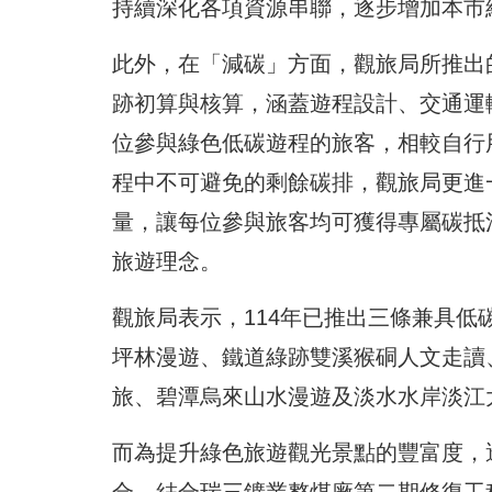
持續深化各項資源串聯，逐步增加本市
此外，在「減碳」方面，觀旅局所推出
跡初算與核算，涵蓋遊程設計、交通運
位參與綠色低碳遊程的旅客，相較自行
程中不可避免的剩餘碳排，觀旅局更進
量，讓每位參與旅客均可獲得專屬碳抵
旅遊理念。
觀旅局表示，114年已推出三條兼具
坪林漫遊、鐵道綠跡雙溪猴硐人文走讀
旅、碧潭烏來山水漫遊及淡水水岸淡江
而為提升綠色旅遊觀光景點的豐富度，