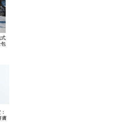
包式
全包
定：
好膚