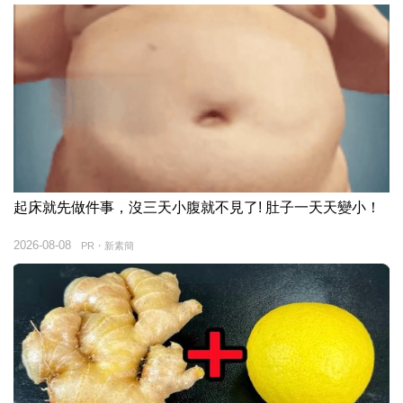
起床就先做件事，沒三天小腹就不見了! 肚子一天天變小！
2026-08-08
PR・新素簡