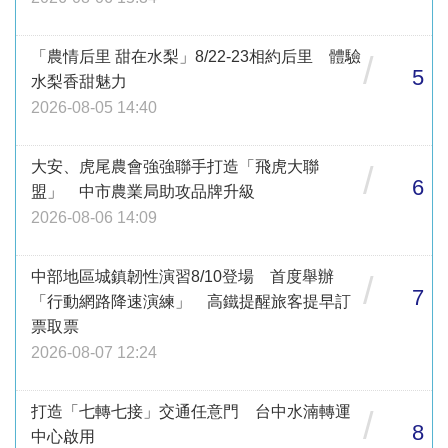
「農情后里 甜在水梨」8/22-23相約后里 體驗
/
5
水梨香甜魅力
2026-08-05 14:40
大安、虎尾農會強強聯手打造「飛虎大聯
/
6
盟」 中市農業局助攻品牌升級
2026-08-06 14:09
中部地區城鎮韌性演習8/10登場 首度舉辦
/
7
「行動網路降速演練」 高鐵提醒旅客提早訂
票取票
2026-08-07 12:24
打造「七轉七接」交通任意門 台中水湳轉運
/
8
中心啟用