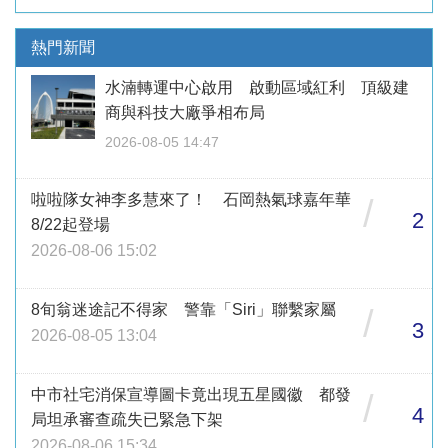
熱門新聞
水湳轉運中心啟用 啟動區域紅利 頂級建
商與科技大廠爭相布局
2026-08-05 14:47
啦啦隊女神李多慧來了！ 石岡熱氣球嘉年華
/
2
8/22起登場
2026-08-06 15:02
8旬翁迷途記不得家 警靠「Siri」聯繫家屬
/
3
2026-08-05 13:04
中市社宅消保宣導圖卡竟出現五星國徽 都發
/
4
局坦承審查疏失已緊急下架
2026-08-06 15:34