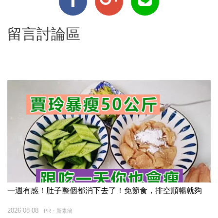
留言討論區
一週有感！肚子整個都消下去了！免節食，排空順暢就夠
2026-08-08
PR・新素簡