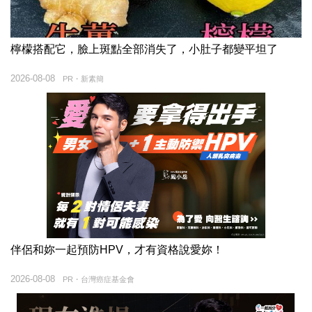
檸檬搭配它，臉上斑點全部消失了，小肚子都變平坦了
2026-08-08
PR・新素簡
伴侶和妳一起預防HPV，才有資格說愛妳！
2026-08-08
PR・台灣癌症基金會