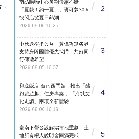
南紡購物中心暑期優惠不斷
/
合，
2
「夏款！約一夏」、寶可夢30th
快閃店掀夏日熱潮
2026-08-06 16:25
中秋送禮挺公益 黃偉哲邀各界
/
3
支持身障團體優先採購 共好同
行傳遞希望
2026-08-05 16:07
和逸飯店·台南西門館 推出「酪
/
4
跑農遊趣」住房專案 、「府城文
化走讀」兩項全新體驗
2026-08-06 16:19
臺南下營公設解編市地重劃 土
/
5
地所有權人說明會圓滿完成