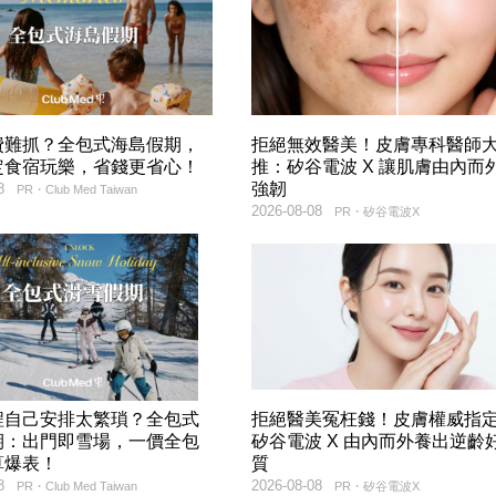
費難抓？全包式海島假期，
拒絕無效醫美！皮膚專科醫師
定食宿玩樂，省錢更省心！
推：矽谷電波 X 讓肌膚由內而
強韌
8
PR・Club Med Taiwan
2026-08-08
PR・矽谷電波X
程自己安排太繁瑣？全包式
拒絕醫美冤枉錢！皮膚權威指
期：出門即雪場，一價全包
矽谷電波 X 由內而外養出逆齡
算爆表！
質
8
2026-08-08
PR・Club Med Taiwan
PR・矽谷電波X