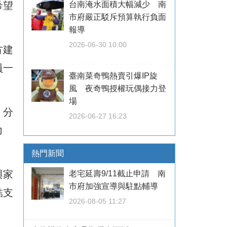
希望
台南淹水面積大幅減少 南
市府嚴正駁斥預算執行負面
。
報導
2026-06-30 10:00
方建
員一
臺南菜奇鴨熱賣引爆IP旋
風 夜奇鴨授權玩偶接力登
場
、分
2026-06-27 16:23
力
熱門新聞
與家
老宅延壽9/11截止申請 南
市府加強宣導與駐點輔導
結支
2026-08-05 11:27