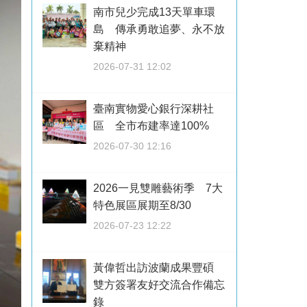
南市兒少完成13天單車環
島 傳承勇敢追夢、永不放
棄精神
2026-07-31 12:02
臺南實物愛心銀行深耕社
區 全市布建率達100%
2026-07-30 12:16
2026一見雙雕藝術季 7大
特色展區展期至8/30
2026-07-23 12:22
黃偉哲出訪波蘭成果豐碩
雙方簽署友好交流合作備忘
錄