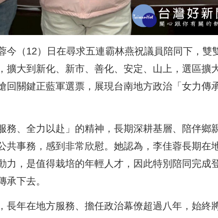
蓉今（12）日在尋求五連霸林燕祝議員陪同下，雙
，擴大到新化、新市、善化、安定、山上，選區擴
搶回關鍵正藍軍選票，展現台南地方政治「女力傳
服務、全力以赴」的精神，長期深耕基層、陪伴鄉
公共事務，感到非常欣慰。她認為，李佳蓉長期在
動力，是值得栽培的年輕人才，因此特別陪同完成
傳承下去。
，長年在地方服務、擔任政治幕僚超過八年，始終