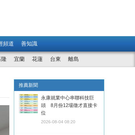
經頻道
善知識
基隆
宜蘭
花蓮
台東
離島
推薦新聞
永康就業中心串聯科技巨
頭 8月份12場徵才直接卡
位
2026-08-04 08:20