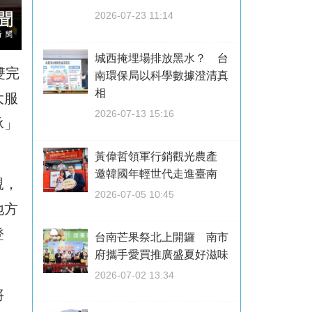
2026-07-23 11:14
城西掩埋場排放黑水？ 台
雙完
南環保局以科學數據澄清真
相
大服
2026-07-13 15:16
承」
黃偉哲領軍行銷觀光農產
邀韓國年輕世代走進臺南
親，
2026-07-05 10:45
地方
登
台南芒果祭北上開鑼 南市
府攜手愛買推廣盛夏好滋味
2026-07-02 13:34
將