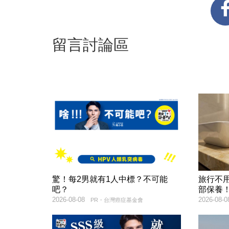
留言討論區
驚！每2男就有1人中標？不可能
旅行不
吧？
部保養
2026-08-08
2026-08-0
PR・台灣癌症基金會