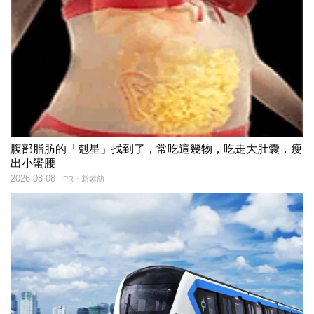
腹部脂肪的「剋星」找到了，常吃這幾物，吃走大肚囊，瘦
出小蠻腰
2026-08-08
PR・新素簡