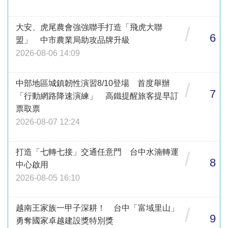
大安、虎尾農會強強聯手打造「飛虎大聯
/
6
盟」 中市農業局助攻品牌升級
2026-08-06 14:09
中部地區城鎮韌性演習8/10登場 首度舉辦
/
7
「行動網路降速演練」 高鐵提醒旅客提早訂
票取票
2026-08-07 12:24
打造「七轉七接」交通任意門 台中水湳轉運
/
8
中心啟用
2026-08-05 16:10
越南王家族一甲子深耕！ 台中「富域里山」
/
9
勇奪國家卓越建設獎特別獎