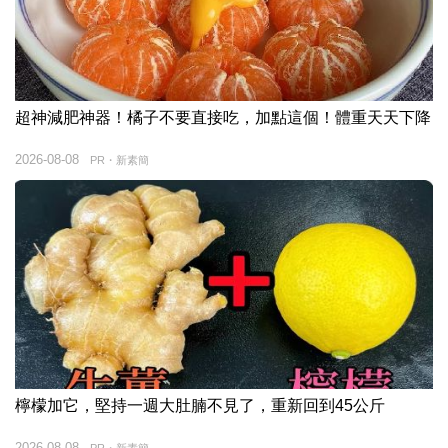
超神減肥神器！橘子不要直接吃，加點這個！體重天天下降
2026-08-08
PR・新素簡
檸檬加它，堅持一週大肚腩不見了，重新回到45公斤
2026-08-08
PR・新素簡