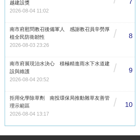
7
越建設獎
2026-08-04 11:02
南市府慰問教召後備軍人 感謝教召員辛勞厚
/
8
植全民防衛韌性
2026-08-03 23:26
南市府展現治水決心 積極精進雨水下水道建
/
9
設與維護
2026-08-04 20:52
拒用化學除草劑 南投環保局推動雜草友善管
/
10
理示範區
2026-08-04 13:17