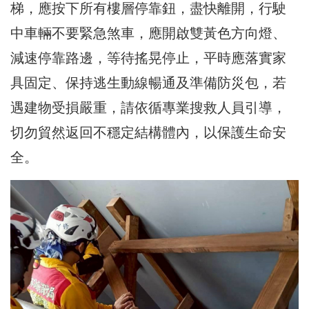
梯，應按下所有樓層停靠鈕，盡快離開，行駛
中車輛不要緊急煞車，應開啟雙黃色方向燈、
減速停靠路邊，等待搖晃停止，平時應落實家
具固定、保持逃生動線暢通及準備防災包，若
遇建物受損嚴重，請依循專業搜救人員引導，
切勿貿然返回不穩定結構體內，以保護生命安
全。