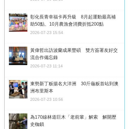
彰化長青幸福卡再升級 8月起運動最高補
助50點、10月農漁會消費折抵200點
2026-07-23 15:54
黃偉哲出訪波蘭成果豐碩 雙方簽署友好交
流合作備忘錄
2026-07-23 11:14
東勢新丁粄揚名大洋洲 30斤龜粄首站到澳
洲布里斯本
2026-07-23 10:56
為170線林道巨木「老前輩」解索 解開歷
史枷鎖