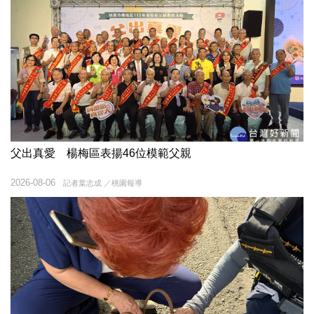
父出真愛 楊梅區表揚46位模範父親
2026-08-06
記者葉志成 ／桃園報導