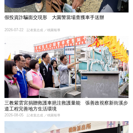
假投資詐騙面交現形 大園警當場查獲車手送辦
2026-07-22
記者葉志成 ／桃園報導
三教紫雲宮捐贈救護車挹注救護量能 張善政視察新街溪步
道工程完善地方生活環境
2026-08-05
記者葉志成 ／桃園報導