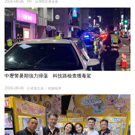
2026-08-06
PR・台灣癌症基金會
中壢警暑期強力掃蕩 科技路檢查獲毒駕
2026-08-06
記者葉志成 ／桃園報導