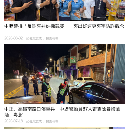
中壢警推「反詐夾娃娃機競賽」 夾出好運更夾牢防詐觀念
2026-08-02
記者葉志成 ／桃園報導
中正、高鐵南路口佈重兵 中壢警動員87人雷霆除暴掃蕩
酒、毒駕
2026-07-18
記者葉志成 ／桃園報導