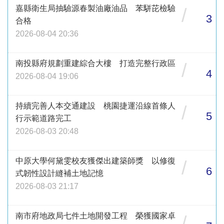
嘉縣衛生局抽驗源春製油廠油品 苯駢芘檢驗
/
3
合格
2026-08-04 20:36
南投縣府規劃重建綜合大樓 打造完整行政區
/
4
2026-08-04 19:06
持續完善人本交通建設 桃園捷運沿線首條人
/
5
行示範道路完工
2026-08-03 20:48
中原大學何黛雯校友獲傑出建築師獎 以修復
/
6
式韌性設計縫補土地記憶
2026-08-03 21:17
南市府地政局七件土地開發工程 榮獲國家卓
/