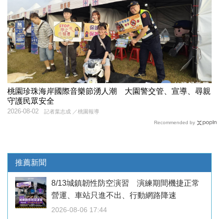
桃園珍珠海岸國際音樂節湧人潮 大園警交管、宣導、尋親
守護民眾安全
2026-08-02
記者葉志成 ／桃園報導
Recommended by
推薦新聞
8/13城鎮韌性防空演習 演練期間機捷正常
營運、車站只進不出、行動網路降速
2026-08-06 17:44