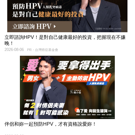
立即諮詢HPV！是對自己健康最好的投資，把握現在不嫌
晚！
2026-08-06
PR・台灣癌症基金會
伴侶和妳一起預防HPV，才有資格說愛妳！