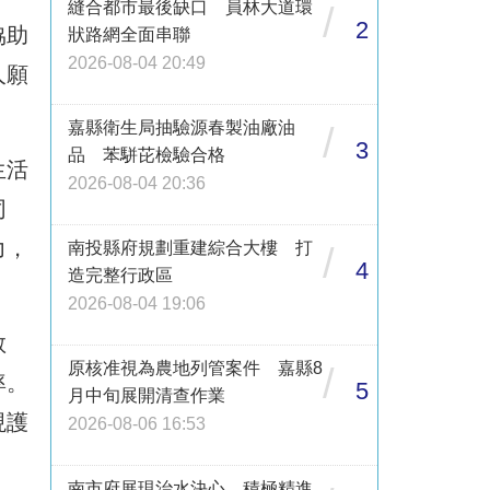
縫合都市最後缺口 員林大道環
/
2
協助
狀路網全面串聯
2026-08-04 20:49
人願
嘉縣衛生局抽驗源春製油廠油
/
3
品 苯駢芘檢驗合格
生活
2026-08-04 20:36
同
力，
南投縣府規劃重建綜合大樓 打
/
4
造完整行政區
2026-08-04 19:06
教
原核准視為農地列管案件 嘉縣8
/
率。
5
月中旬展開清查作業
現護
2026-08-06 16:53
南市府展現治水決心 積極精進