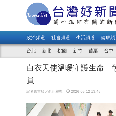
政治頻道
社會頻道
生活頻道
健康頻
台北
新北
桃園
新竹
苗栗
台中
白衣天使溫暖守護生命 
員
記者鄧富珍／彰化報導
2026-05-12 13:45