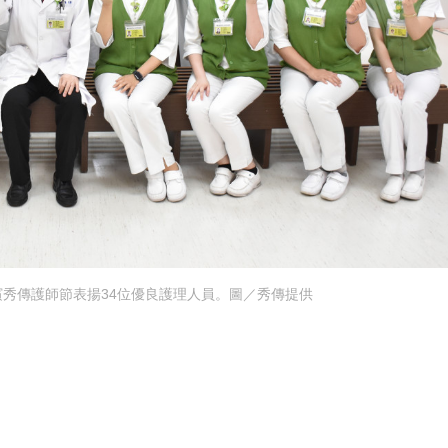
秀傳護師節表揚34位優良護理人員。圖／秀傳提供