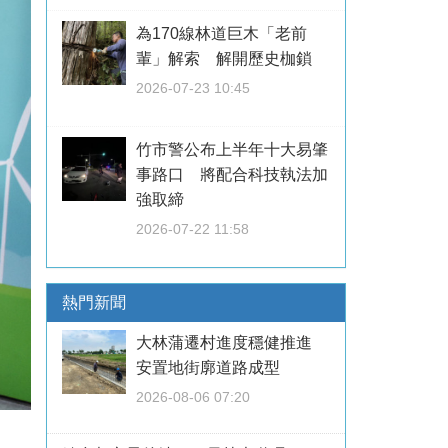
為170線林道巨木「老前
輩」解索 解開歷史枷鎖
2026-07-23 10:45
竹市警公布上半年十大易肇
事路口 將配合科技執法加
強取締
2026-07-22 11:58
熱門新聞
大林蒲遷村進度穩健推進
安置地街廓道路成型
2026-08-06 07:20