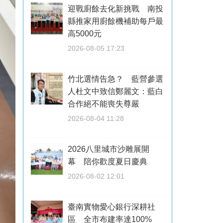
迎戰廚餘去化新挑戰 南投
縣推家用廚餘機補助每戶最
高5000元
2026-08-05 17:23
竹北選情告急？ 藍營參選
人杜文中致信鄭麗文：藍白
合作絕不能喪失尊嚴
2026-08-04 11:28
2026八里城市沙雕展開
幕 陪你歡度夏日慶典
2026-08-02 12:01
臺南實物愛心銀行深耕社
區 全市布建率達100%