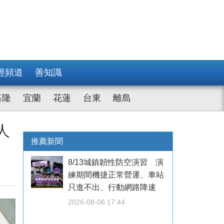
經頻道
善知識
基隆
宜蘭
花蓮
台東
離島
人
推薦新聞
8/13城鎮韌性防空演習 演
練期間機捷正常營運、車站
只進不出、行動網路降速
2026-08-06 17:44