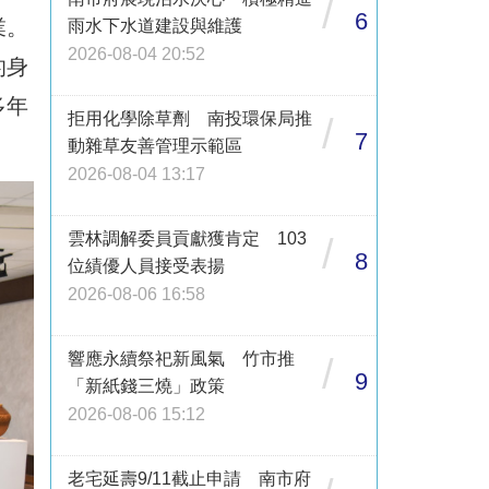
/
6
業。
雨水下水道建設與維護
2026-08-04 20:52
的身
多年
拒用化學除草劑 南投環保局推
/
7
動雜草友善管理示範區
2026-08-04 13:17
雲林調解委員貢獻獲肯定 103
/
8
位績優人員接受表揚
2026-08-06 16:58
響應永續祭祀新風氣 竹市推
/
9
「新紙錢三燒」政策
2026-08-06 15:12
老宅延壽9/11截止申請 南市府