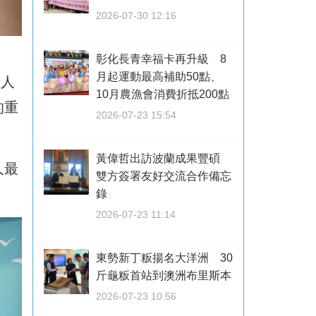
2026-07-30 12:16
彰化長青幸福卡再升級 8
月起運動最高補助50點、
理人
10月農漁會消費折抵200點
的重
2026-07-23 15:54
黃偉哲出訪波蘭成果豐碩
人最
雙方簽署友好交流合作備忘
錄
2026-07-23 11:14
東勢新丁粄揚名大洋洲 30
斤龜粄首站到澳洲布里斯本
2026-07-23 10:56