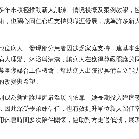
多年來積極推動新人訓練、情境模擬及案例教學，
術，也關心同仁心理支持與職涯發展，成為許多新
地位病人，發現部分患者因缺乏家庭支持，連基本
病人理髮、沐浴與清潔，讓病人在獲得尊嚴照護的
業團隊媒合工作機會，幫助病人出院後具備自立能
的改變與希望。
則成為新進護理師最溫暖的依靠。她長期投入臨床
，因此深受學弟妹信任，也有效提升單位新人留任
用休息時間多次陪伴關懷，協助對方走過低潮，展