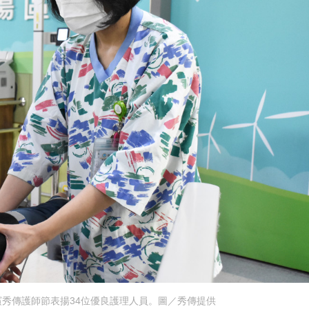
秀傳護師節表揚34位優良護理人員。圖／秀傳提供