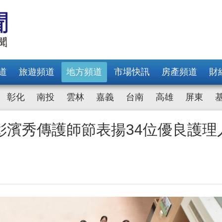
道
旅遊頻道
地方頻道
市場快訊
房產頻道
財
彰化
南投
雲林
嘉義
台南
高雄
屏東
彰濱秀傳護師節表揚34位優良護理