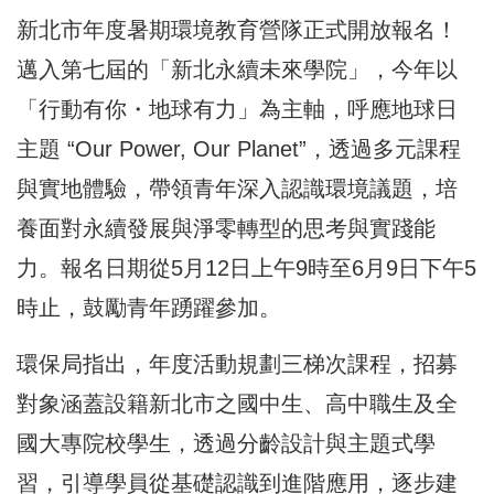
新北市年度暑期環境教育營隊正式開放報名！
邁入第七屆的「新北永續未來學院」，今年以
「行動有你・地球有力」為主軸，呼應地球日
主題 “Our Power, Our Planet”，透過多元課程
與實地體驗，帶領青年深入認識環境議題，培
養面對永續發展與淨零轉型的思考與實踐能
力。報名日期從5月12日上午9時至6月9日下午5
時止，鼓勵青年踴躍參加。
環保局指出，年度活動規劃三梯次課程，招募
對象涵蓋設籍新北市之國中生、高中職生及全
國大專院校學生，透過分齡設計與主題式學
習，引導學員從基礎認識到進階應用，逐步建