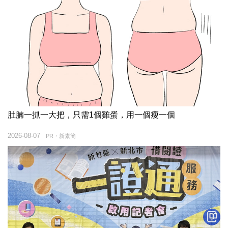
肚腩一抓一大把，只需1個雞蛋，用一個瘦一個
2026-08-07
PR・新素簡