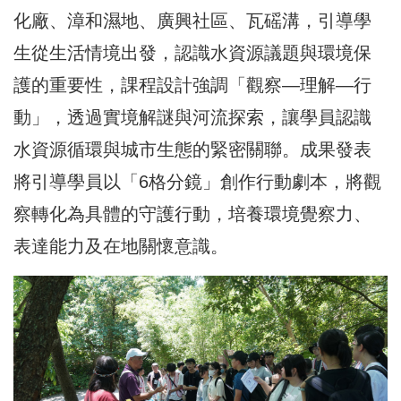
化廠、漳和濕地、廣興社區、瓦磘溝，引導學
生從生活情境出發，認識水資源議題與環境保
護的重要性，課程設計強調「觀察—理解—行
動」，透過實境解謎與河流探索，讓學員認識
水資源循環與城市生態的緊密關聯。成果發表
將引導學員以「6格分鏡」創作行動劇本，將觀
察轉化為具體的守護行動，培養環境覺察力、
表達能力及在地關懷意識。