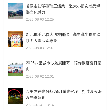
暑假走訪猴硐瑞三鑛業 邀大小朋友感受煤
鄉文化魅力
2026-08-03 12:25
新北攜手北聯大四校開課 高中職生提前進
頂尖大學探索專業
2026-08-03 12:07
2026八里城市沙雕展開幕 陪你歡度夏日慶
典
2026-08-02 12:01
八里左岸光雕藝術8/1璀璨登場 打造夏夜浪
漫光影盛宴
2026-07-31 13:14