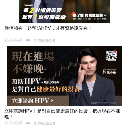
伴侶和妳一起預防HPV，才有資格說愛妳！
2026-08-07
PR・台灣癌症基金會
立即諮詢HPV！是對自己健康最好的投資，把握現在不嫌
晚！
2026-08-07
PR・台灣癌症基金會