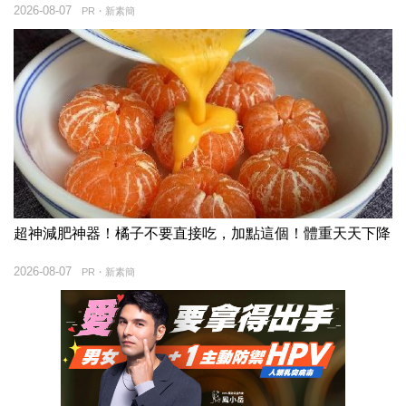
2026-08-07
PR・新素簡
超神減肥神器！橘子不要直接吃，加點這個！體重天天下降
2026-08-07
PR・新素簡