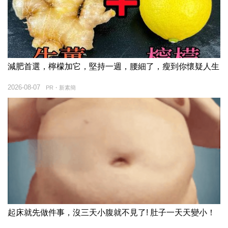
減肥首選，檸檬加它，堅持一週，腰細了，瘦到你懷疑人生
2026-08-07
PR・新素簡
起床就先做件事，沒三天小腹就不見了! 肚子一天天變小！