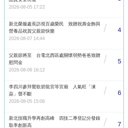
2026-08-05 17:22
新北榮服處長訪視百歲榮民 致贈祝壽金飾與
/
4
營養品祝賀父親節快樂
2026-08-07 14:44
父親節將至 台電北西區處關懷弱勢爸爸致贈
/
5
慰問金
2026-08-06 16:12
李四川參拜鶯歌碧龍宮等宮廟 人氣旺「凍
/
6
蒜」聲不斷
2026-08-05 15:06
新北技職升學再創高峰 四技二專登記分發錄
/
7
取率創新高