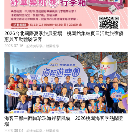
2026台北國際夏季旅展登場 桃園館集結夏日活動旅宿優
惠與互動體驗吸客
2026-07-16
記者黃駿騏／桃園報導
海客三部曲翻轉珍珠海岸新風貌 2026桃園海客季熱鬧登
場
2026-08-04
記者黃駿騏／桃園報導