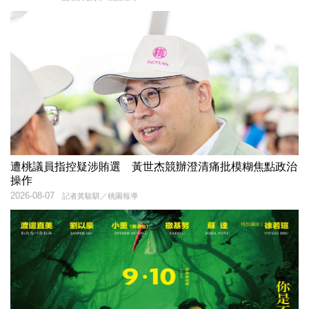
遭桃議員指控疑涉賄選 黃世杰競辦澄清痛批模糊焦點政治
操作
2026-08-07
記者黃駿騏／桃園報導