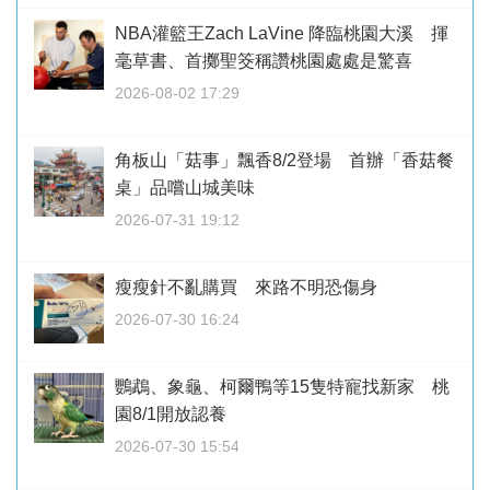
NBA灌籃王Zach LaVine 降臨桃園大溪 揮
毫草書、首擲聖筊稱讚桃園處處是驚喜
2026-08-02 17:29
角板山「菇事」飄香8/2登場 首辦「香菇餐
桌」品嚐山城美味
2026-07-31 19:12
瘦瘦針不亂購買 來路不明恐傷身
2026-07-30 16:24
鸚鵡、象龜、柯爾鴨等15隻特寵找新家 桃
園8/1開放認養
2026-07-30 15:54