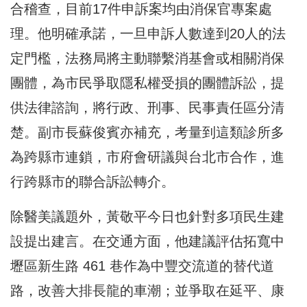
合稽查，目前17件申訴案均由消保官專案處
理。他明確承諾，一旦申訴人數達到20人的法
定門檻，法務局將主動聯繫消基會或相關消保
團體，為市民爭取隱私權受損的團體訴訟，提
供法律諮詢，將行政、刑事、民事責任區分清
楚。副市長蘇俊賓亦補充，考量到這類診所多
為跨縣市連鎖，市府會研議與台北市合作，進
行跨縣市的聯合訴訟轉介。
除醫美議題外，黃敬平今日也針對多項民生建
設提出建言。在交通方面，他建議評估拓寬中
壢區新生路 461 巷作為中豐交流道的替代道
路，改善大排長龍的車潮；並爭取在延平、康