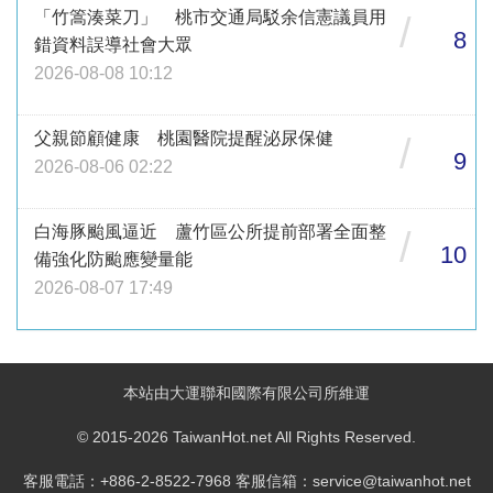
「竹篙湊菜刀」 桃市交通局駁余信憲議員用
/
8
錯資料誤導社會大眾
2026-08-08 10:12
父親節顧健康 桃園醫院提醒泌尿保健
/
9
2026-08-06 02:22
白海豚颱風逼近 蘆竹區公所提前部署全面整
/
10
備強化防颱應變量能
2026-08-07 17:49
本站由大運聯和國際有限公司所維運
© 2015-2026 TaiwanHot.net All Rights Reserved.
客服電話：+886-2-8522-7968 客服信箱：service@taiwanhot.net