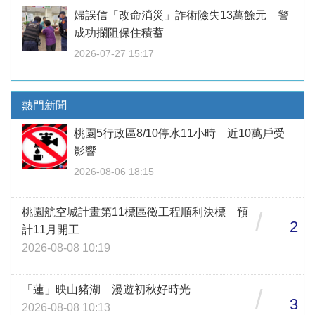
婦誤信「改命消災」詐術險失13萬餘元 警
成功攔阻保住積蓄
2026-07-27 15:17
熱門新聞
桃園5行政區8/10停水11小時 近10萬戶受
影響
2026-08-06 18:15
桃園航空城計畫第11標區徵工程順利決標 預
/
2
計11月開工
2026-08-08 10:19
「蓮」映山豬湖 漫遊初秋好時光
/
3
2026-08-08 10:13