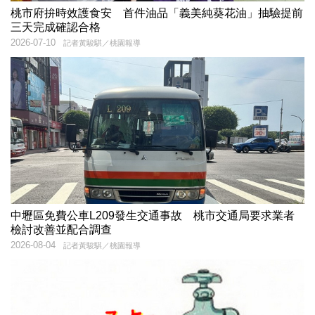
桃市府拚時效護食安 首件油品「義美純葵花油」抽驗提前
三天完成確認合格
2026-07-10
記者黃駿騏／桃園報導
中壢區免費公車L209發生交通事故 桃市交通局要求業者
檢討改善並配合調查
2026-08-04
記者黃駿騏／桃園報導