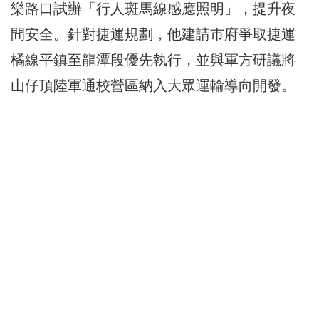
樂路口試辦「行人斑馬線感應照明」，提升夜
間安全。針對捷運規劃，他建請市府爭取捷運
橘線平鎮至龍潭段優先執行，並與軍方研議將
山仔頂陸軍通校營區納入大眾運輸導向開發。