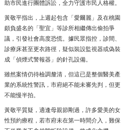
助市民進行團體訴訟，全力守護市民人格權。
黃敬平指出，上週起包含「愛爾麗」及在桃園
頗負盛名的「聖宜」等診所相繼傳出偷拍爭
議，引發社會高度恐慌。據民眾指控，診間、
診療床甚至更衣路徑，疑似裝設監視器或偽裝
成「偵煙式警報器」的針孔設備。
雖然案情仍待檢調釐清，但這已是整個醫美產
業的系統性警訊，市府絕不能未審先判，但更
不能慢半拍。
黃敬平質疑，適逢母親節剛過，許多愛美的女
性預約療程，若市府未在第一時間介入，難保