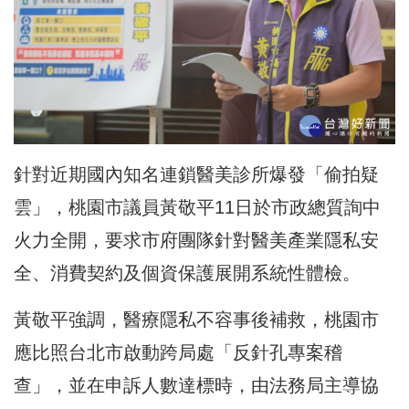
針對近期國內知名連鎖醫美診所爆發「偷拍疑
雲」，桃園市議員黃敬平11日於市政總質詢中
火力全開，要求市府團隊針對醫美產業隱私安
全、消費契約及個資保護展開系統性體檢。
黃敬平強調，醫療隱私不容事後補救，桃園市
應比照台北市啟動跨局處「反針孔專案稽
查」，並在申訴人數達標時，由法務局主導協