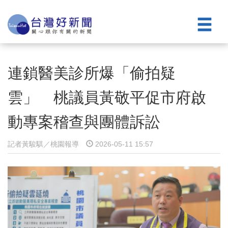
連鎖醫美診所爆「偷拍疑
雲」 桃議員黃敬平促市府啟
動專案稽查與團體訴訟
記者黃駿騏／桃園報導
2026-05-11 15:57