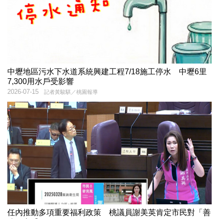
中壢地區污水下水道系統興建工程7/18施工停水 中壢6里
7,300用水戶受影響
2026-07-15
記者黃駿騏／桃園報導
任內推動多項重要福利政策 桃議員謝美英肯定市民對「善