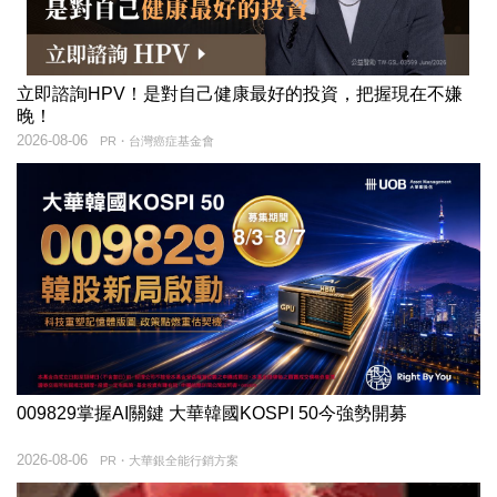
立即諮詢HPV！是對自己健康最好的投資，把握現在不嫌
晚！
2026-08-06
PR・台灣癌症基金會
009829掌握AI關鍵 大華韓國KOSPI 50今強勢開募
2026-08-06
PR・大華銀全能行銷方案