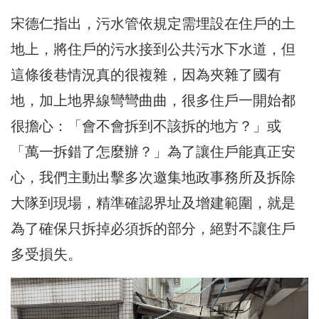
宋德仁指出，污水管依規定需埋設在住戶的土
地上，將住戶的污水接到公共污水下水道，但
這條後巷情況真的很複雜，因為夾雜了國有
地，加上地界線彎彎曲曲，很多住戶一開始都
很擔心：「會不會拆到不該拆的地方？」或
「萬一拆錯了怎麼辦？」為了讓住戶能真正安
心，我們主動出擊多次邀集地政事務所及拆除
大隊到現場，精準確認界址及增建範圍，就是
為了確保只拆掉必須拆的部分，絕對不讓住戶
多受損失。