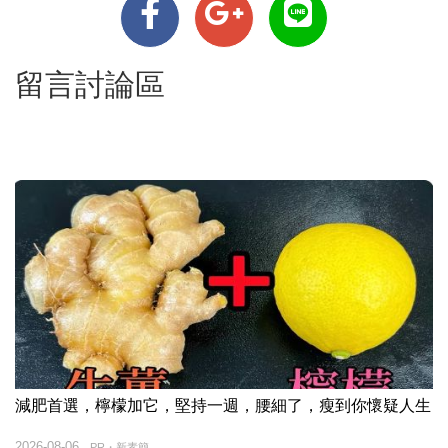
留言討論區
減肥首選，檸檬加它，堅持一週，腰細了，瘦到你懷疑人生
2026-08-06
PR・新素簡