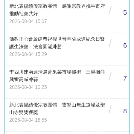
新北表揚績優宗教團體 感謝宗教界攜手市府
/
5
推動社會共好
2026-08-04 15:07
佛教正心會啟建恭祝觀世音菩薩成道紀念日暨
/
6
護生法會 法會圓滿殊勝
2026-08-04 15:29
李四川連兩週清晨赴果菜市場掃街 三重攤商
/
7
興奮高喊凍蒜
2026-08-04 10:25
新北表揚績優宗教團體 靈鷲山無生道場及聖
/
8
山寺雙雙獲獎
2026-08-04 18:55