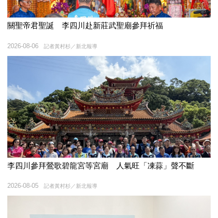
關聖帝君聖誕 李四川赴新莊武聖廟參拜祈福
2026-08-06
記者黃村杉／新北報導
李四川參拜鶯歌碧龍宮等宮廟 人氣旺「凍蒜」聲不斷
2026-08-05
記者黃村杉／新北報導