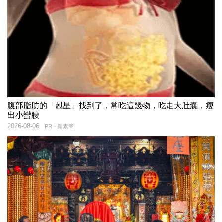
腹部脂肪的「剋星」找到了，常吃這幾物，吃走大肚囊，瘦
出小蠻腰
2026-08-06
PR・新素簡