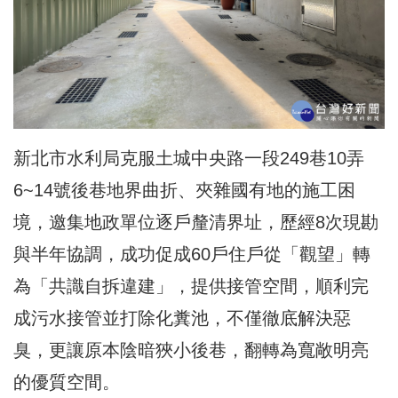
新北市水利局克服土城中央路一段249巷10弄
6~14號後巷地界曲折、夾雜國有地的施工困
境，邀集地政單位逐戶釐清界址，歷經8次現勘
與半年協調，成功促成60戶住戶從「觀望」轉
為「共識自拆違建」，提供接管空間，順利完
成污水接管並打除化糞池，不僅徹底解決惡
臭，更讓原本陰暗狹小後巷，翻轉為寬敞
明亮
的優質空間
。