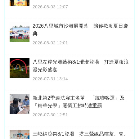
2026-08-03 12:07
2026八里城市沙雕展開幕 陪你歡度夏日慶
典
2026-08-02 12:01
八里左岸光雕藝術8/1璀璨登場 打造夏夜浪
漫光影盛宴
2026-07-31 13:14
新北第2季違法雇主名單 「統聯客運」及
「精華光學」屢勞工超時遭重罰
2026-07-30 12:51
三峽納涼祭8/1登場 搭三鶯線品嚐茶、筍、