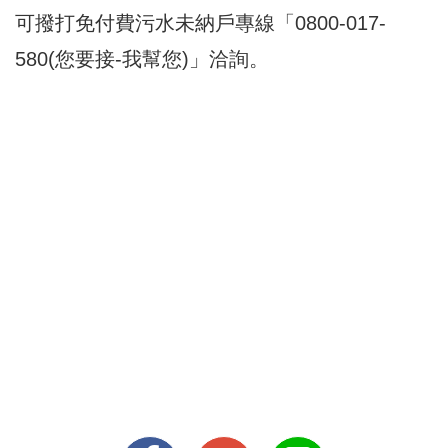
可撥打免付費污水未納戶專線「0800-017-
580(您要接-我幫您)」洽詢。