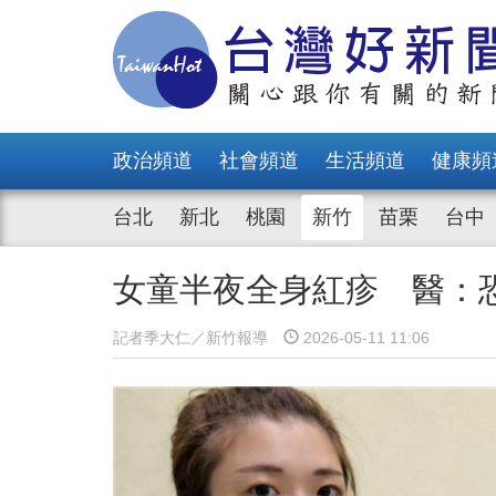
政治頻道
社會頻道
生活頻道
健康頻
台北
新北
桃園
新竹
苗栗
台中
女童半夜全身紅疹 醫：
記者季大仁／新竹報導
2026-05-11 11:06