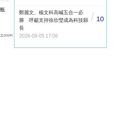
1瓶
鄭麗文、楊文科高喊五合一必
/
10
勝 呼籲支持徐欣瑩成為科技縣
長
2026-08-05 17:06