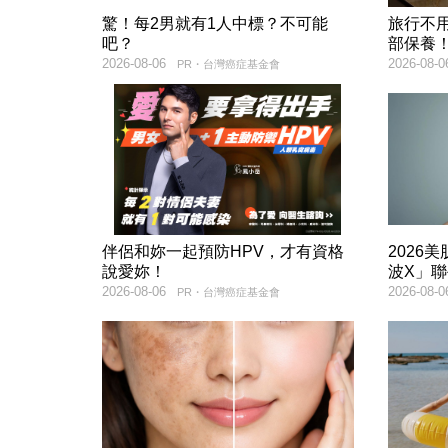
驚！每2男就有1人中標？不可能
旅行不
吧？
部保養
2026-08-06
2026-08-0
PR・台灣癌症基金會
伴侶和妳一起預防HPV，才有資格
2026
說愛妳！
波X」
2026-08-06
2026-08-0
PR・台灣癌症基金會