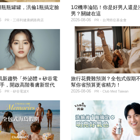
用瓶瓶罐罐，汎倫1瓶搞定臉
1/2機率淪陷！你是好男人還是
！
男？關鍵在這
6
2026-08-06
PR・三得利健康網路商店
PR・台灣癌症基金會
美肌新趨勢「外泌體＋矽谷電
旅行花費難預測？全包式假期
聯手，開啟高階養膚新世代
幫你省預算更省精力！
6
2026-08-06
PR・矽谷電波X
PR・Club Med Taiwan