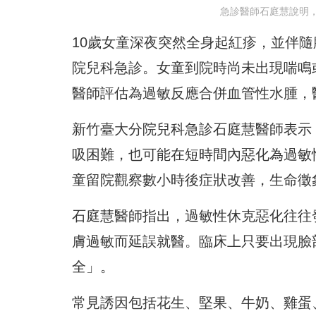
急診醫師石庭慧說明
10歲女童深夜突然全身起紅疹，並伴
院兒科急診。女童到院時尚未出現喘鳴或
醫師評估為過敏反應合併血管性水腫，
新竹臺大分院兒科急診石庭慧醫師表示
吸困難，也可能在短時間內惡化為過敏
童留院觀察數小時後症狀改善，生命徵
石庭慧醫師指出，過敏性休克惡化往往
膚過敏而延誤就醫。臨床上只要出現臉
全」。
常見誘因包括花生、堅果、牛奶、雞蛋