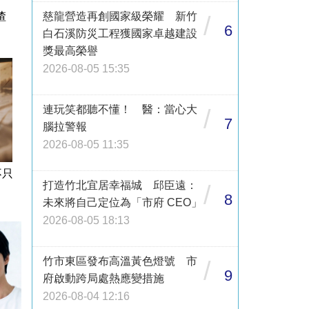
渣
慈龍營造再創國家級榮耀 新竹
/
6
白石溪防災工程獲國家卓越建設
獎最高榮譽
2026-08-05 15:35
連玩笑都聽不懂！ 醫：當心大
/
7
腦拉警報
2026-08-05 11:35
不只
打造竹北宜居幸福城 邱臣遠：
/
8
未來將自己定位為「市府 CEO」
2026-08-05 18:13
竹市東區發布高溫黃色燈號 市
/
9
府啟動跨局處熱應變措施
2026-08-04 12:16