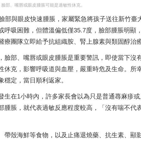
，臉部、嘴唇或眼皮腫脹可能是過敏性休克。
隨臉部與眼皮快速腫脹，家屬緊急將孩子送往新竹臺
呼吸困難，但體溫偏低僅35.7度，臉部腫脹明顯
醫療團隊立即給予抗組織胺、腎上腺素與類固醇治
，臉部、嘴唇或眼皮腫脹是重要警訊，即使當下沒
性休克，影響呼吸道與血壓，嚴重時危及生命。所
象穩定，當日順利返家。
發生在1小時內，許多家長會以為只是普通蕁麻疹或
部腫脹，就代表過敏反應程度較高，「沒有喘不代
、帶殼海鮮等食物，以及止痛退燒藥、抗生素、顯