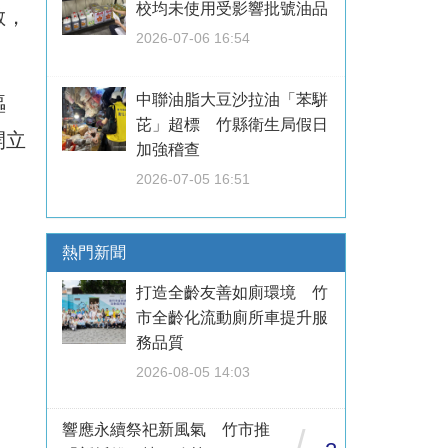
校均未使用受影響批號油品
敏，
2026-07-06 16:54
中聯油脂大豆沙拉油「苯駢
嘔
芘」超標 竹縣衛生局假日
開立
加強稽查
2026-07-05 16:51
熱門新聞
打造全齡友善如廁環境 竹
市全齡化流動廁所車提升服
務品質
2026-08-05 14:03
響應永續祭祀新風氣 竹市推
/