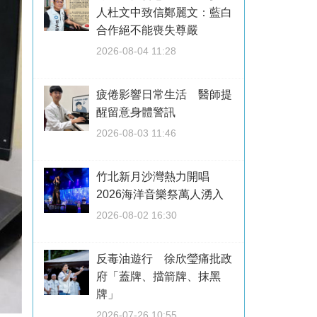
人杜文中致信鄭麗文：藍白
合作絕不能喪失尊嚴
2026-08-04 11:28
疲倦影響日常生活 醫師提
醒留意身體警訊
2026-08-03 11:46
竹北新月沙灣熱力開唱
2026海洋音樂祭萬人湧入
2026-08-02 16:30
反毒油遊行 徐欣瑩痛批政
府「蓋牌、擋箭牌、抹黑
牌」
2026-07-26 10:55