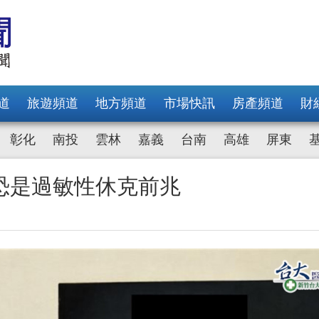
道
旅遊頻道
地方頻道
市場快訊
房產頻道
財
彰化
南投
雲林
嘉義
台南
高雄
屏東
恐是過敏性休克前兆