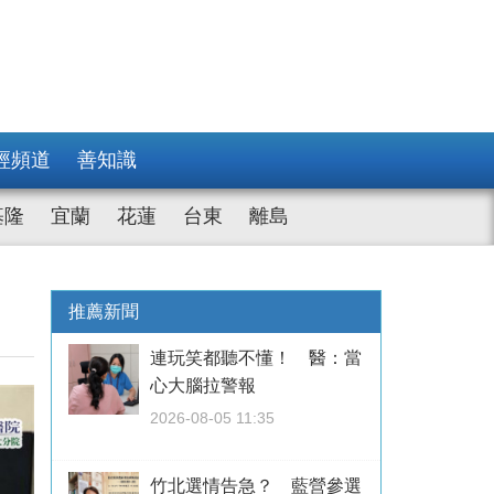
經頻道
善知識
基隆
宜蘭
花蓮
台東
離島
推薦新聞
連玩笑都聽不懂！ 醫：當
心大腦拉警報
2026-08-05 11:35
竹北選情告急？ 藍營參選