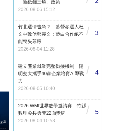
2
「新紙錢三燒」政策
2026-08-06 15:12
竹北選情告急？ 藍營參選人杜
/
3
文中致信鄭麗文：藍白合作絕不
能喪失尊嚴
2026-08-04 11:28
建立產業就業完整銜接機制 陽
/
4
明交大攜手40家企業培育AI即戰
力
2026-08-05 10:40
2026 WMI世界數學邀請賽 竹縣
/
5
數理尖兵勇奪22面獎牌
2026-08-04 10:58