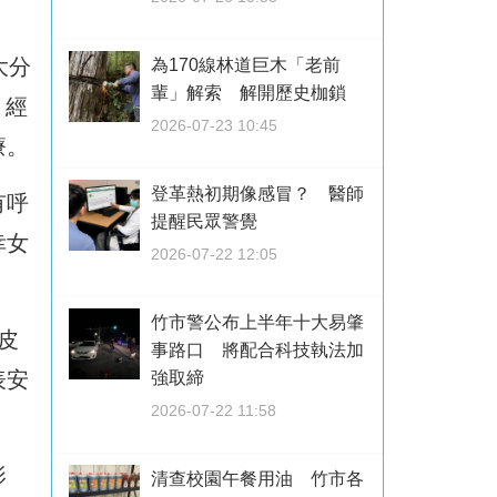
大分
為170線林道巨木「老前
輩」解索 解開歷史枷鎖
，經
2026-07-23 10:45
療。
登革熱初期像感冒？ 醫師
有呼
提醒民眾警覺
幸女
2026-07-22 12:05
竹市警公布上半年十大易肇
皮
事路口 將配合科技執法加
表安
強取締
2026-07-22 11:58
影
清查校園午餐用油 竹市各