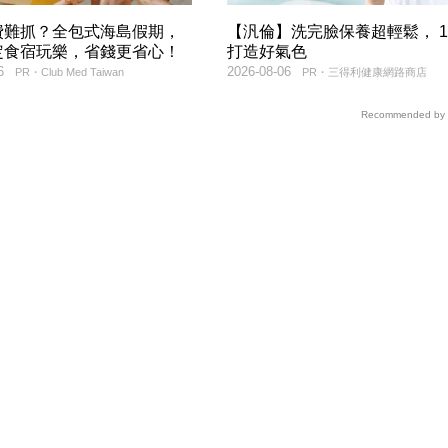
費難抓？全包式海島假期，
【汎倫】洗完臉保養超輕鬆， 
定食宿玩樂，省錢更省心！
打造好氣色
6
2026-08-06
PR・Club Med Taiwan
PR・三得利健康網路商店
Recommended by