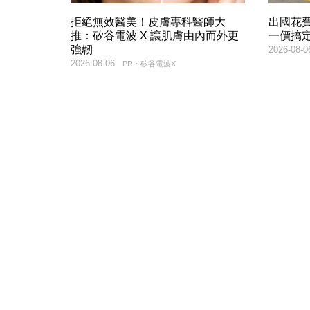
拒絕無效醫美！皮膚專科醫師大
出國花
推：矽谷電波 X 讓肌膚由內而外更
一價搞
強韌
2026-08-0
2026-08-06
PR・矽谷電波X