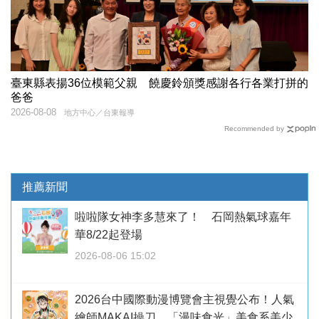
臺東縣表揚36位模範父親 饒慶鈴頒獎感謝各行各業打拼的
爸爸
2026-08-08
地方中心／台東報導
Recommended by
推薦新聞
啦啦隊女神李多慧來了！ 石岡熱氣球嘉年
華8/22起登場
2026-08-06 15:02
2026台中國際動漫博覽會主視覺公布！人氣
繪師MAKAI操刀 「漫味食光」美食系美少