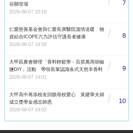
/
7
谷關登場
2026-08-07 10:18
仁愛慈善基金會與仁愛長庚醫院溫情送暖 物
/
8
資結合ICOPE六力評估守護長者健康
2026-08-07 14:58
大甲區農會辦理「香料輕鬆學－百搭萬用胡椒
/
9
鹽DIY」活動 帶領長輩認識各式天然辛香料
2026-08-07 14:01
大甲高中再添校友回饋母校愛心 黃建華夫婦
/
10
成立獎學金感念師恩
2026-08-07 14:02