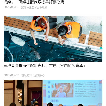
演練」 高鐵提醒旅客提早訂票取票
2026-08-07
記者林重鎣／台中報導
三地集團推海生館新亮點！首創「室內搭船賞魚」
2026-08-07
理財周刊／新聞中心