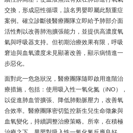
交換，形成惡性循環，
該名男嬰即屬此類重症
案例。
確立診斷後醫療團隊立即給予肺部介面
活性劑以改善肺泡擴張能力，
並提供高濃度氧
氣與呼吸器支持。但初期治療效果有限，
呼吸
窘迫與血氧濃度未見顯著改善，顯示病情進一
步惡化。
面對此一危急狀況，醫療團隊隨即啟用進階治
療措施，
包括：使用吸入性一氧化氮（iNO），
以促進肺血管擴張、
降低肺動脈壓力，改善氧
合效率。
醫療團隊密切監控新生兒生命徵象與
血氧變化，持續調整治療策略。
所幸，在積極
治療之下，男嬰對吸入性一氧化氮反應良好，