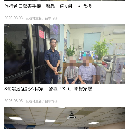
旅行首日驚丟手機 警靠「這功能」神救援
2026-08-03
記者林重鎣／台中報導
8旬翁迷途記不得家 警靠「Siri」聯繫家屬
2026-08-05
記者林重鎣／台中報導