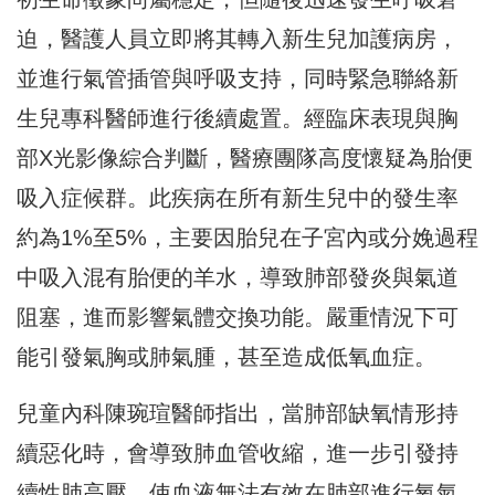
迫，
醫護人員立即將其轉入新生兒加護病房，
並進行氣管插管與呼吸支持，
同時緊急聯絡新
生兒專科醫師進行後續處置。
經臨床表現與胸
部X光影像綜合判斷，
醫療團隊高度懷疑為胎便
吸入症候群。
此疾病在所有新生兒中的發生率
約為1%至5%，
主要因胎兒在子宮內或分娩過程
中吸入混有胎便的羊水，
導致肺部發炎與氣道
阻塞，進而影響氣體交換功能。
嚴重情況下可
能引發氣胸或肺氣腫，甚至造成低氧血症。
兒童內科陳琬瑄醫師指出，當肺部缺氧情形持
續惡化時，
會導致肺血管收縮，進一步引發持
續性肺高壓，
使血液無法有效在肺部進行氧氣