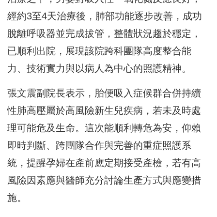
經約3至4天治療後，肺部功能逐步改善，
成功
脫離呼吸器並完成拔管，整體狀況趨於穩定，
已順利出院，
展現該院跨科團隊高度整合能
力、
技術實力與以病人為中心的照護精神。
張文震副院長表示，
胎便吸入症候群合併持續
性肺高壓屬於高風險新生兒疾病，
若未及時處
理可能危及生命。這次能順利轉危為安，仰賴
即時判斷、
跨團隊合作與完善的重症照護系
統，
提醒孕婦在產前應定期接受產檢，
若有高
風險因素應與醫師充分討論生產方式與應變措
施。