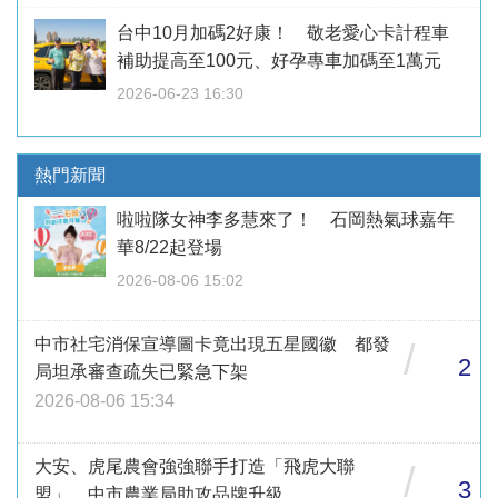
台中10月加碼2好康！ 敬老愛心卡計程車
補助提高至100元、好孕專車加碼至1萬元
2026-06-23 16:30
熱門新聞
啦啦隊女神李多慧來了！ 石岡熱氣球嘉年
華8/22起登場
2026-08-06 15:02
中市社宅消保宣導圖卡竟出現五星國徽 都發
/
2
局坦承審查疏失已緊急下架
2026-08-06 15:34
大安、虎尾農會強強聯手打造「飛虎大聯
/
3
盟」 中市農業局助攻品牌升級