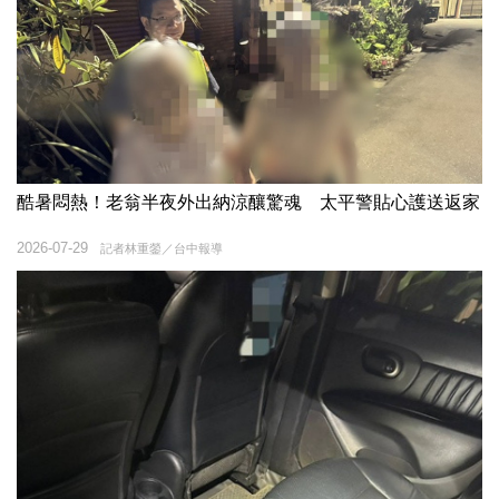
酷暑悶熱！老翁半夜外出納涼釀驚魂 太平警貼心護送返家
2026-07-29
記者林重鎣／台中報導