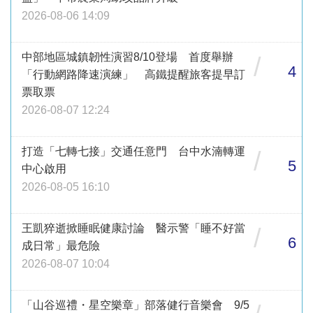
2026-08-06 14:09
中部地區城鎮韌性演習8/10登場 首度舉辦
/
4
「行動網路降速演練」 高鐵提醒旅客提早訂
票取票
2026-08-07 12:24
打造「七轉七接」交通任意門 台中水湳轉運
/
5
中心啟用
2026-08-05 16:10
王凱猝逝掀睡眠健康討論 醫示警「睡不好當
/
6
成日常」最危險
2026-08-07 10:04
「山谷巡禮・星空樂章」部落健行音樂會 9/5