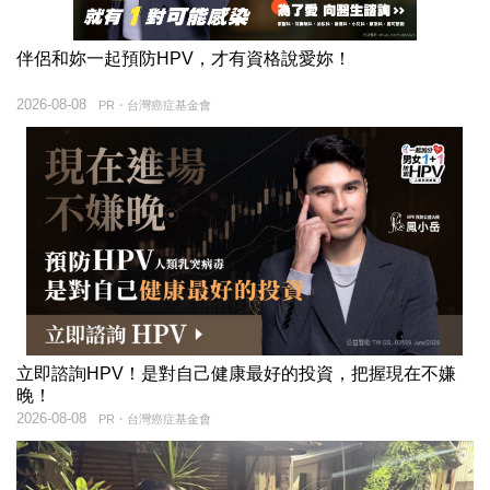
伴侶和妳一起預防HPV，才有資格說愛妳！
2026-08-08
PR・台灣癌症基金會
立即諮詢HPV！是對自己健康最好的投資，把握現在不嫌
晚！
2026-08-08
PR・台灣癌症基金會