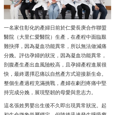
一名家住彰化的產婦日前於仁愛長庚合作聯盟
醫院（
大里仁愛醫院）生產，在產程中面臨艱
難抉擇，因為凝血功能異常，
所以無法做減痛
分娩。評估孕婦的狀況，因為凝血功能異常，
剖腹產生產出血風險較高，且孕婦產程進展很
快，
最終選擇忍痛以自然產方式迎接新生命。
整個生產過程充滿挑戰，
產婦在劇烈疼痛中堅
持完成分娩，展現堅韌的母愛與意志力。
這名張姓男嬰出生後不久即出現異常狀況。
起
初生命徵象尚屬穩定，但隨後迅速發生呼吸窘