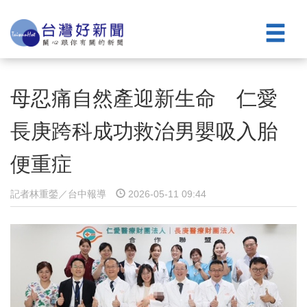
母忍痛自然產迎新生命 仁愛
長庚跨科成功救治男嬰吸入胎
便重症
記者林重鎣／台中報導
2026-05-11 09:44