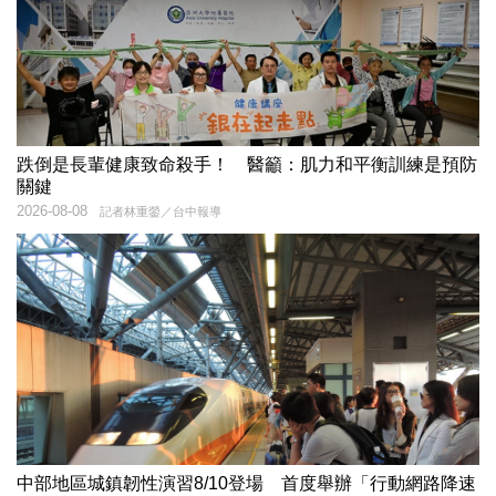
跌倒是長輩健康致命殺手！ 醫籲：肌力和平衡訓練是預防
關鍵
2026-08-08
記者林重鎣／台中報導
中部地區城鎮韌性演習8/10登場 首度舉辦「行動網路降速