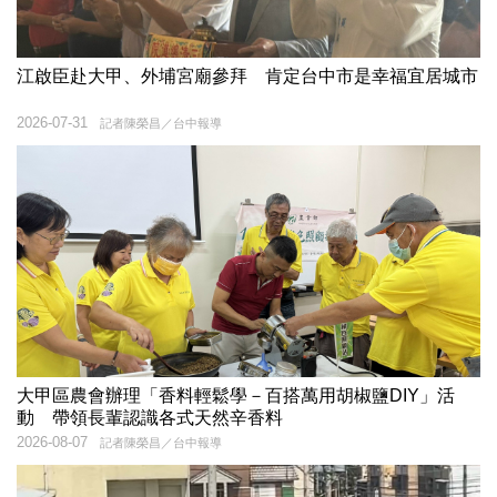
江啟臣赴大甲、外埔宮廟參拜 肯定台中市是幸福宜居城市
2026-07-31
記者陳榮昌／台中報導
大甲區農會辦理「香料輕鬆學－百搭萬用胡椒鹽DIY」活
動 帶領長輩認識各式天然辛香料
2026-08-07
記者陳榮昌／台中報導