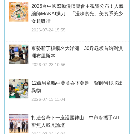
2026台中國際動漫博覽會主視覺公布！人氣
繪師MAKAI操刀 「漫味食光」美食系美少
女超吸睛
2026-07-24 15:55
東勢新丁粄揚名大洋洲 30斤龜粄首站到澳
洲布里斯本
2026-07-23 10:56
12歲男童喝中藥竟吞下藥匙 醫師胃鏡取出
異物
2026-07-13 11:04
打造台灣下一座護國神山 中市府攜手AIT
辦無人載具論壇