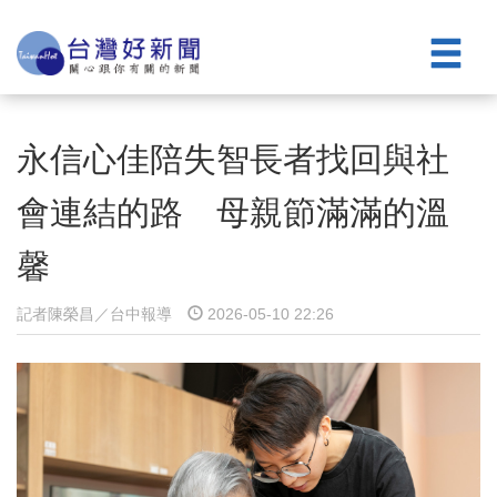
永信心佳陪失智長者找回與社
會連結的路 母親節滿滿的溫
馨
記者陳榮昌／台中報導
2026-05-10 22:26