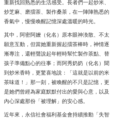
重新找回熟悉的生活感受。長者們一起炒米、
炒芝麻、磨擂茶、製作桑茶，在一陣陣熟悉的
香氣中，慢慢喚醒記憶深處溫暖的時光。
其中，阿密阿嬤（化名）原本眼神渙散、不太
願意互動，但當她重新握起擂茶棒時，神情逐
漸專注，還輕聲說起年輕時幫忙製作茶點、替
孩子準備點心的往事；而阿秀奶奶（化名）聞
到炒米香時，更驚喜地說：「這就是以前的米
茶味道！」那一刻，被喚醒的不只是記憶，更
是她們曾經為家庭默默付出的愛與心意，以及
內心深處那份「被理解」的安心感。
近年來，永信社會福利基金會持續推動「失智