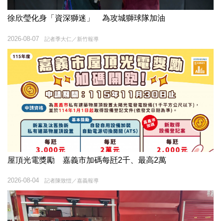
徐欣瑩化身「資深獅迷」 為攻城獅球隊加油
2026-08-07
記者季大仁／新竹報導
屋頂光電獎勵 嘉義市加碼每瓩2千、最高2萬
2026-08-04
記者陳致愷／嘉義報導