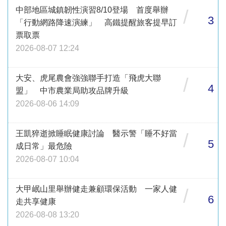
中部地區城鎮韌性演習8/10登場 首度舉辦
/
3
「行動網路降速演練」 高鐵提醒旅客提早訂
票取票
2026-08-07 12:24
大安、虎尾農會強強聯手打造「飛虎大聯
/
4
盟」 中市農業局助攻品牌升級
2026-08-06 14:09
王凱猝逝掀睡眠健康討論 醫示警「睡不好當
/
5
成日常」最危險
2026-08-07 10:04
大甲岷山里舉辦健走兼顧環保活動 一家人健
/
6
走共享健康
2026-08-08 13:20