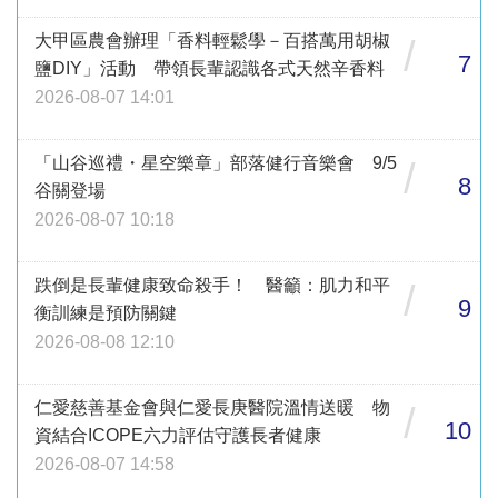
大甲區農會辦理「香料輕鬆學－百搭萬用胡椒
/
7
鹽DIY」活動 帶領長輩認識各式天然辛香料
2026-08-07 14:01
「山谷巡禮・星空樂章」部落健行音樂會 9/5
/
8
谷關登場
2026-08-07 10:18
跌倒是長輩健康致命殺手！ 醫籲：肌力和平
/
9
衡訓練是預防關鍵
2026-08-08 12:10
仁愛慈善基金會與仁愛長庚醫院溫情送暖 物
/
10
資結合ICOPE六力評估守護長者健康
2026-08-07 14:58