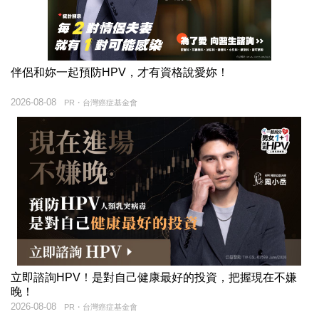
伴侶和妳一起預防HPV，才有資格說愛妳！
2026-08-08
PR・台灣癌症基金會
立即諮詢HPV！是對自己健康最好的投資，把握現在不嫌
晚！
2026-08-08
PR・台灣癌症基金會