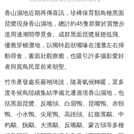
香山濕地近期再傳喜訊，珍稀保育類鳥種黑面
琵鷺現身香山濕地，總計約45隻群聚於賞蟹步
道周邊潮間帶覓食。成群黑面琵鷺展翅低飛、
優雅穿梭灘地，以獨特匙狀嘴喙在淺灘左右掃
動尋食，畫面壯觀療癒，也吸引許多攝影愛好
者與賞鳥民眾前來朝聖。
竹市產發處長嚴翊琦說，隨著氣候轉暖，眾多
度冬候鳥陸續集結準備北遷過境香山濕地，包
括黑面琵鷺、反嘴鴴、白眉鴨、琵嘴鴨、赤頸
鴨、小水鴨、尖尾鴨、高蹺鴴、紅腹濱鷸、中
杓鷸、黦鷸、大濱鷸、反嘴鷸、蒙古鴴等多種