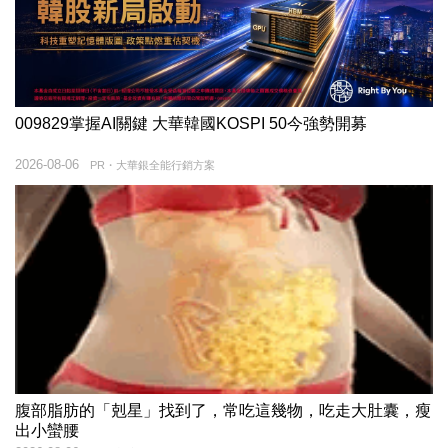
009829掌握AI關鍵 大華韓國KOSPI 50今強勢開募
2026-08-06
PR・大華銀全能行銷方案
腹部脂肪的「剋星」找到了，常吃這幾物，吃走大肚囊，瘦
出小蠻腰