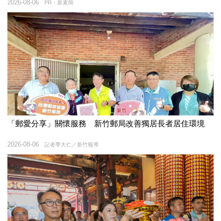
2026-08-06
PR・新素簡
「郵愛分享」關懷服務 新竹郵局改善獨居長者居住環境
2026-08-06
記者季大仁／新竹報導