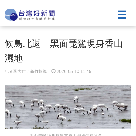
候鳥北返 黑面琵鷺現身香山
濕地
記者季大仁／新竹報導
2026-05-10 11:45
黑面琵鷺45隻群集在香山濕地停棲覓食。