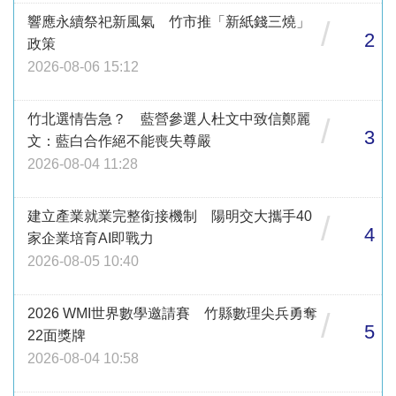
響應永續祭祀新風氣 竹市推「新紙錢三燒」
/
2
政策
2026-08-06 15:12
竹北選情告急？ 藍營參選人杜文中致信鄭麗
/
3
文：藍白合作絕不能喪失尊嚴
2026-08-04 11:28
建立產業就業完整銜接機制 陽明交大攜手40
/
4
家企業培育AI即戰力
2026-08-05 10:40
2026 WMI世界數學邀請賽 竹縣數理尖兵勇奪
/
5
22面獎牌
2026-08-04 10:58