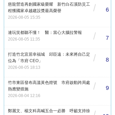
慈龍營造再創國家級榮耀 新竹白石溪防災工
/
6
程獲國家卓越建設獎最高榮譽
2026-08-05 15:35
連玩笑都聽不懂！ 醫：當心大腦拉警報
/
7
2026-08-05 11:35
打造竹北宜居幸福城 邱臣遠：未來將自己定
/
8
位為「市府 CEO」
2026-08-05 18:13
竹市東區發布高溫黃色燈號 市府啟動跨局處
/
9
熱應變措施
2026-08-04 12:16
鄭麗文、楊文科高喊五合一必勝 呼籲支持徐
/