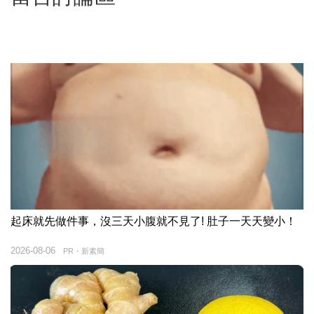
起床就先做件事，沒三天小腹就不見了! 肚子一天天變小！
2026-08-06
PR・新素簡