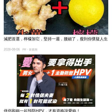
減肥首選，檸檬加它，堅持一週，腰細了，瘦到你懷疑人生
2026-08-06
PR・新素簡
伴侶和妳一起預防HPV，才有資格說愛妳！