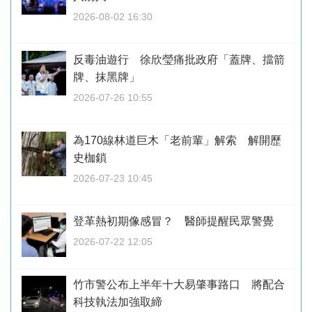
2026-08-02 16:30
反毒油遊行 徐欣瑩痛批政府「蓋牌、擋箭
牌、抹黑牌」
2026-07-26 10:55
為170線林道巨木「老前輩」解索 解開歷
史枷鎖
2026-07-23 10:45
登革熱初期像感冒？ 醫師提醒民眾警覺
2026-07-22 12:05
竹市警公布上半年十大易肇事路口 將配合
科技執法加強取締