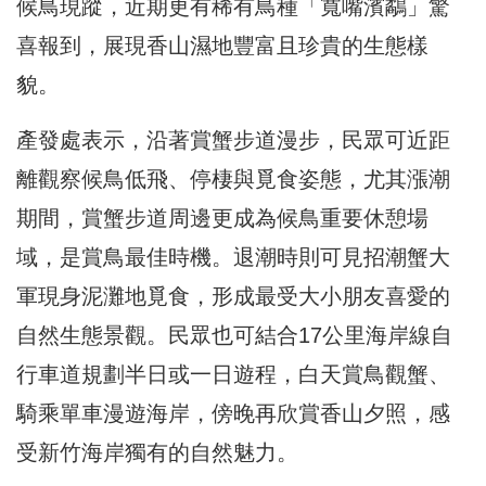
候鳥現蹤，近期更有稀有鳥種「寬嘴濱鷸」驚
喜報到，展現香山濕地豐富且珍貴的生態樣
貌。
產發處表示，沿著賞蟹步道漫步，民眾可近距
離觀察候鳥低飛、停棲與覓食姿態，尤其漲潮
期間，賞蟹步道周邊更成為候鳥重要休憩場
域，是賞鳥最佳時機。退潮時則可見招潮蟹大
軍現身泥灘地覓食，形成最受大小朋友喜愛的
自然生態景觀。民眾也可結合17公里海岸線自
行車道規劃半日或一日遊程，白天賞鳥觀蟹、
騎乘單車漫遊海岸，傍晚再欣賞香山夕照，感
受新竹海岸獨有的自然魅力。