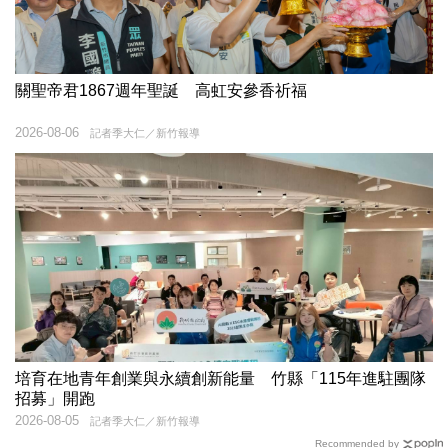
關聖帝君1867週年聖誕 高虹安參香祈福
2026-08-06
記者季大仁／新竹報導
培育在地青年創業與永續創新能量 竹縣「115年進駐團隊
招募」開跑
2026-08-05
記者季大仁／新竹報導
Recommended by