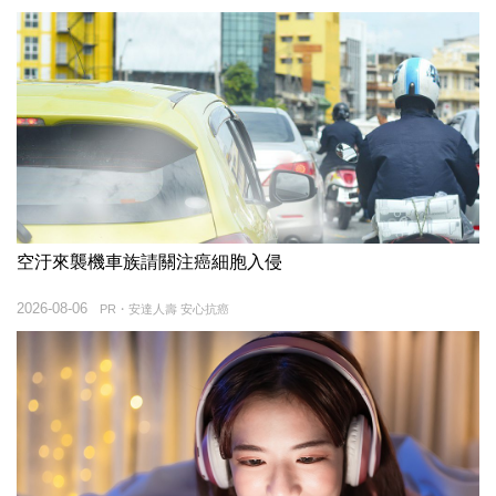
空汙來襲機車族請關注癌細胞入侵
2026-08-06
PR・安達人壽 安心抗癌