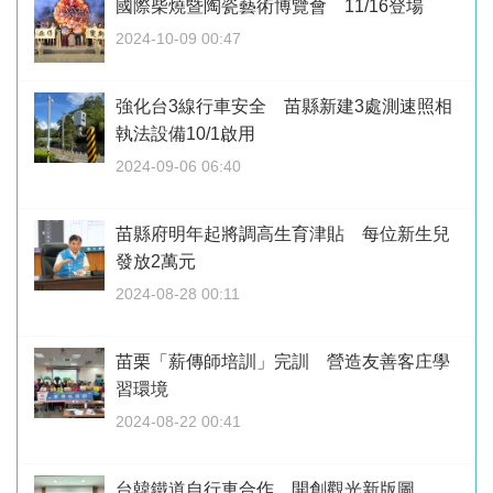
國際柴燒暨陶瓷藝術博覽會 11/16登場
2024-10-09 00:47
強化台3線行車安全 苗縣新建3處測速照相
執法設備10/1啟用
2024-09-06 06:40
苗縣府明年起將調高生育津貼 每位新生兒
發放2萬元
2024-08-28 00:11
苗栗「薪傳師培訓」完訓 營造友善客庄學
習環境
2024-08-22 00:41
台韓鐵道自行車合作 開創觀光新版圖