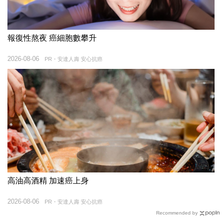
報復性熬夜 癌細胞數攀升
2026-08-06
PR・安達人壽 安心抗癌
高油高酒精 加速癌上身
2026-08-06
PR・安達人壽 安心抗癌
Recommended by