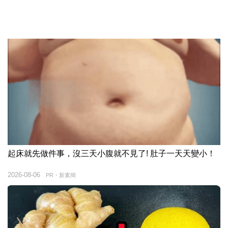
起床就先做件事，沒三天小腹就不見了! 肚子一天天變小！
2026-08-06
PR・新素簡