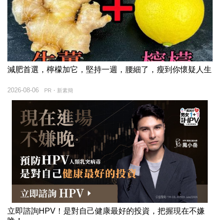
減肥首選，檸檬加它，堅持一週，腰細了，瘦到你懷疑人生
2026-08-06
PR・新素簡
立即諮詢HPV！是對自己健康最好的投資，把握現在不嫌