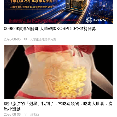
009829掌握AI關鍵 大華韓國KOSPI 50今強勢開募
2026-08-06
PR・大華銀全能行銷方案
腹部脂肪的「剋星」找到了，常吃這幾物，吃走大肚囊，瘦
出小蠻腰
2026-08-06
PR・新素簡