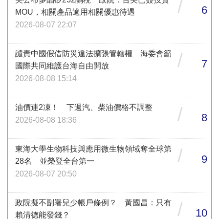
/
6
MOU，相關產品適用相關優惠待遇
2026-08-07 22:07
譴責中國假借防災違法擴張管轄權 海委會籲
/
7
國際共同維護台海自由開放
2026-08-08 15:14
油價連2凍！ 下週汽、柴油價格不調整
/
8
2026-08-08 18:36
東海大學生物科技與應用微生物領域奪全球第
/
9
28名 並榮登全台第一
2026-08-07 20:50
政院擬不副署兒少帳戶條例？ 黃國昌：只有
/
10
賴清德能發錢？