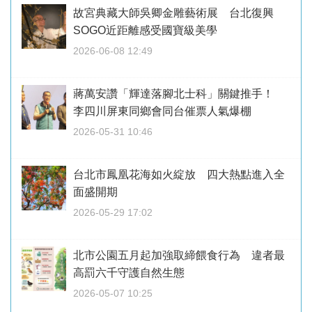
故宮典藏大師吳卿金雕藝術展 台北復興
SOGO近距離感受國寶級美學
2026-06-08 12:49
蔣萬安讚「輝達落腳北士科」關鍵推手！
李四川屏東同鄉會同台催票人氣爆棚
2026-05-31 10:46
台北市鳳凰花海如火綻放 四大熱點進入全
面盛開期
2026-05-29 17:02
北市公園五月起加強取締餵食行為 違者最
高罰六千守護自然生態
2026-05-07 10:25