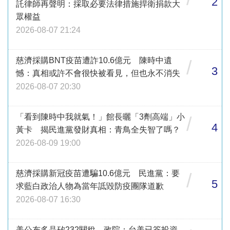
2
託律師再聲明：採取必要法律措施捍衛捐款大
眾權益
2026-08-07 21:24
慈濟採購BNT疫苗遭詐10.6億元 陳時中遺
/
3
憾：真相或許不會很快被看見，但也永不消失
2026-08-07 20:30
「看到陳時中我就氣！」館長曬「3劑高端」小
/
4
黃卡 揭民進黨發財真相：青鳥全失智了嗎？
2026-08-09 19:00
慈濟採購新冠疫苗遭騙10.6億元 民進黨：要
/
5
求藍白政治人物為當年詆毀防疫團隊道歉
2026-08-07 16:30
美公布多晶矽232關稅 政院：台美已簽投資