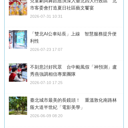
兒童劇與舞蹈巡演深入臺北四大行政區 北
市客委會打造夏日社區藝文饗宴
2026-07-31 10:31
「雙北AI公車站長」上線 智慧服務提升便
利性
2026-07-23 17:07
不刻意討好民眾 台中颱風假「神預測」盧
秀燕強調相信專業團隊
2026-07-10 17:25
臺北城市最美的長鏡頭！ 重溫敦化南路林
蔭大道半世紀「電影美學」
2026-06-09 08:20