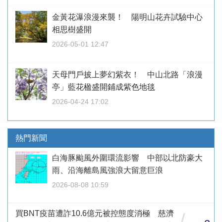
金黃花瀑浪漫來襲！ 陽明山花卉試驗中心
相思樹盛開
2026-05-01 12:47
天母門戶披上夢幻紫衣！ 中山北路「浪漫
亭」藍花楹盛開鋪成紫色地毯
2026-04-24 17:02
熱門新聞
白海豚颱風外圍環流影響 中部以北防豪大
雨、沿海離島風強浪大留意巨浪
2026-08-08 10:59
買BNT疫苗遭詐10.6億元被控態度消極 慈濟
/