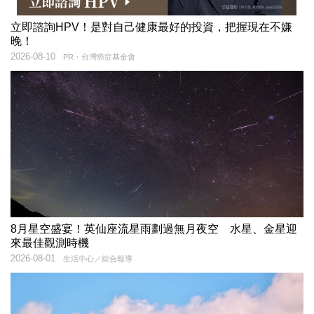
立即諮詢HPV！是對自己健康最好的投資，把握現在不嫌
晚！
2026-08-10
PR・台灣癌症基金會
8月星空盛宴！英仙座流星雨劃過無月夜空 水星、金星迎
來最佳觀測時機
2026-08-01
生活中心／綜合報導