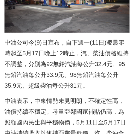
中油公司今(9)日宣布，自下週一(11日)凌晨零
時起至5月17日晚上12時止，汽、柴油價格維持
不調整，分別為92無鉛汽油每公升32.4元、95
無鉛汽油每公升33.9元、98無鉛汽油每公升
35.9元、超級柴油每公升31元。
中油表示，中東情勢未見明朗，不確定性高，
油價持續不穩定。考量亞鄰國家補貼仍高，為
照顧國內民生與平穩物價，5月11日至5月17日
中油持續吸收以維持亞鄰最低價，汽、柴油合