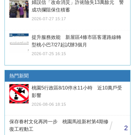
婦誤信「改命消災」詐術險失13萬餘元 警
成功攔阻保住積蓄
2026-07-27 15:17
提升服務效能 新屋區4條市區客運路線轉
型桃小巴7/27起試辦3個月
2026-07-25 16:15
熱門新聞
桃園5行政區8/10停水11小時 近10萬戶受
影響
2026-08-06 18:15
保存眷村文化再跨一步 桃園馬祖新村第4期修
/
2
復工程動工