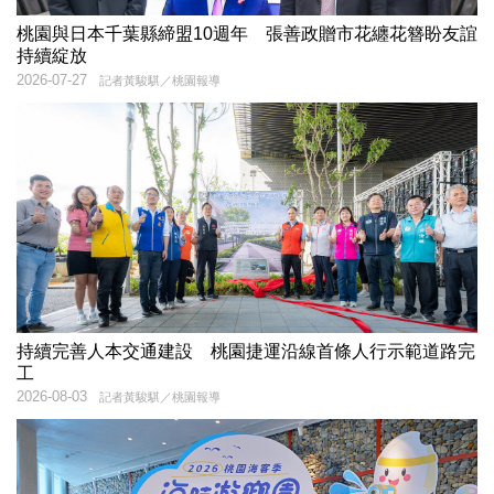
桃園與日本千葉縣締盟10週年 張善政贈市花纏花簪盼友誼
持續綻放
2026-07-27
記者黃駿騏／桃園報導
持續完善人本交通建設 桃園捷運沿線首條人行示範道路完
工
2026-08-03
記者黃駿騏／桃園報導