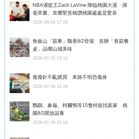
NBA灌籃王Zach LaVine 降臨桃園大溪 揮
毫草書、首擲聖筊稱讚桃園處處是驚喜
2026-08-02 17:29
角板山「菇事」飄香8/2登場 首辦「香菇餐
桌」品嚐山城美味
2026-07-31 19:12
瘦瘦針不亂購買 來路不明恐傷身
2026-07-30 16:24
鸚鵡、象龜、柯爾鴨等15隻特寵找新家 桃
園8/1開放認養
2026-07-30 15:54