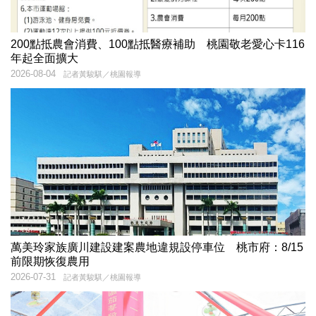
200點抵農會消費、100點抵醫療補助 桃園敬老愛心卡116
年起全面擴大
2026-08-04
記者黃駿騏／桃園報導
萬美玲家族廣川建設建案農地違規設停車位 桃市府：8/15
前限期恢復農用
2026-07-31
記者黃駿騏／桃園報導