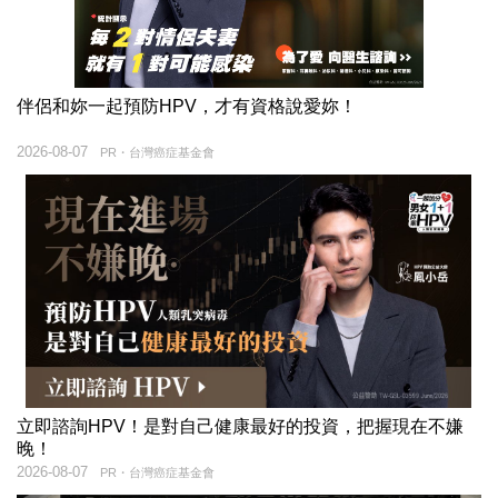
伴侶和妳一起預防HPV，才有資格說愛妳！
2026-08-07
PR・台灣癌症基金會
立即諮詢HPV！是對自己健康最好的投資，把握現在不嫌
晚！
2026-08-07
PR・台灣癌症基金會