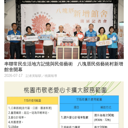
串聯常民生活地方記憶與民俗藝術 八塊厝民俗藝術村新增
館舍開幕
2026-07-17
記者黃駿騏／桃園報導