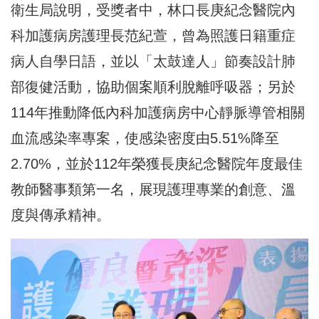
衛生局說明，受獎者中，林口長庚紀念醫院內
科加護病房護理長范紀萱，曾為照護日籍重症
病人自學日語，並以「太鼓達人」節奏設計肺
部復健活動，協助個案順利脫離呼吸器；另於
114年推動降低內科加護病房中心靜脈導管相關
血流感染率專案，使感染密度由5.51%降至
2.70%，並於112年榮獲長庚紀念醫院年度最佳
教師醫事類第一名，展現護理專業的創意、溫
度與傳承精神。