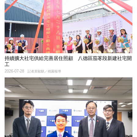
持續擴大社宅供給完善居住照顧 八德區茄苳段新建社宅開
工
2026-07-28
記者黃駿騏／桃園報導