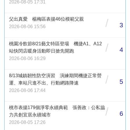
2026-08-05 17:31
父出真愛 楊梅區表揚46位模範父親
/
3
2026-08-06 15:56
桃園冷飲節8/21藝文特區登場 機捷A1、A12
/
4
站快閃店暖身活動即日搶先開跑
2026-08-06 16:29
8/13城鎮韌性防空演習 演練期間機捷正常營
/
5
運、車站只進不出、行動網路降速
2026-08-06 17:44
桃市表揚179個淨零永續典範 張善政：公私協
/
6
力共創宜居永續城市
2026-08-05 17:26