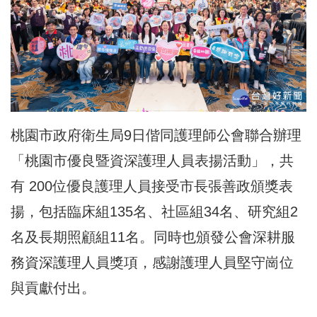
桃園市政府衛生局9日偕同護理師公會聯合辦理
「桃園市優良暨資深護理人員表揚活動」，共
有 200位優良護理人員接受市長張善政頒獎表
揚，包括臨床組135名、社區組34名、研究組2
名及長期照顧組11名。同時也頒發公會深耕服
務資深護理人員獎項，感謝護理人員堅守崗位
與貢獻付出。