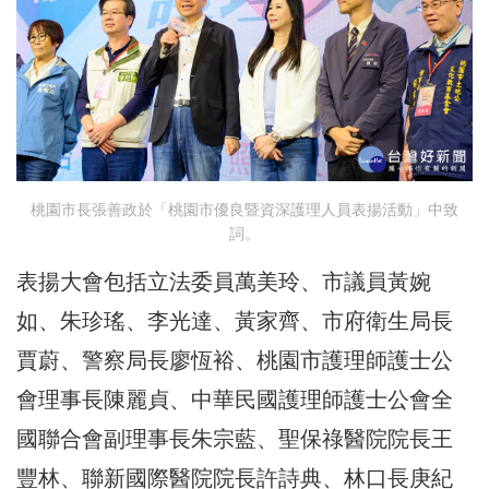
桃園市長張善政於「桃園市優良暨資深護理人員表揚活動」中致
詞。
表揚大會包括立法委員萬美玲、市議員黃婉
如、朱珍瑤、李光達、黃家齊、市府衛生局長
賈蔚、警察局長廖恆裕、桃園市護理師護士公
會理事長陳麗貞、中華民國護理師護士公會全
國聯合會副理事長朱宗藍、聖保祿醫院院長王
豐林、聯新國際醫院院長許詩典、林口長庚紀