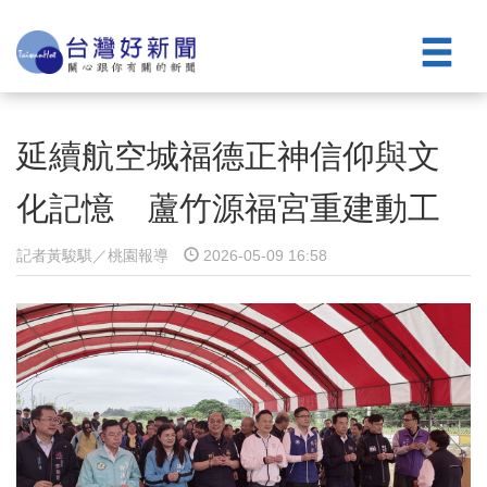
延續航空城福德正神信仰與文
化記憶 蘆竹源福宮重建動工
記者黃駿騏／桃園報導
2026-05-09 16:58