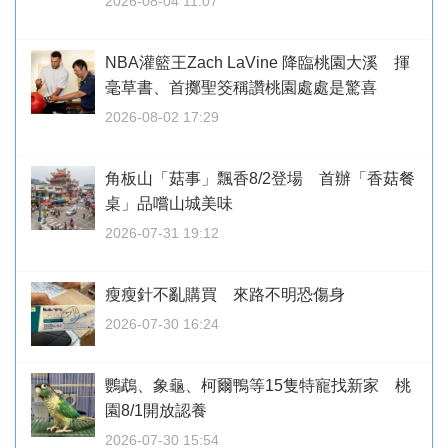
2026-08-04 11:07
NBA灌籃王Zach LaVine 降臨桃園大溪 揮
毫草書、首擲聖筊稱讚桃園處處是驚喜
2026-08-02 17:29
角板山「菇事」飄香8/2登場 首辦「香菇餐
桌」品嚐山城美味
2026-07-31 19:12
瘦瘦針不亂購買 來路不明恐傷身
2026-07-30 16:24
鸚鵡、象龜、柯爾鴨等15隻特寵找新家 桃
園8/1開放認養
2026-07-30 15:54