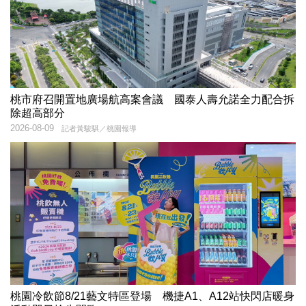
桃市府召開置地廣場航高案會議 國泰人壽允諾全力配合拆
除超高部分
2026-08-09
記者黃駿騏／桃園報導
桃園冷飲節8/21藝文特區登場 機捷A1、A12站快閃店暖身