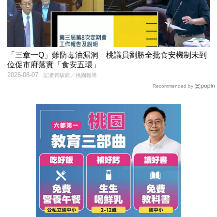
「三章一Q」難防毒油漏洞 桃議員劉勝全批食安機制未到
位促市府落實「食安五環」
2026-08-07
記者黃駿騏／桃園報導
Recommended by