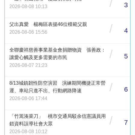
/
3
2026-08-08 10:13
父出真愛 楊梅區表揚46位模範父親
/
4
2026-08-06 15:56
全聯慶祥慈善事業基金會捐贈物資 張善政：
/
5
讓愛心觸及更多需要的市民
2026-08-07 21:23
8/13城鎮韌性防空演習 演練期間機捷正常營
/
6
運、車站只進不出、行動網路降速
2026-08-06 17:44
「竹篙湊菜刀」 桃市交通局駁余信憲議員用
/
7
錯資料誤導社會大眾
2026-08-08 10:12