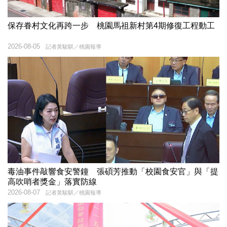
保存眷村文化再跨一步 桃園馬祖新村第4期修復工程動工
2026-08-05
記者黃駿騏／桃園報導
毒油事件敲響食安警鐘 張碩芳推動「校園食安官」與「提
高吹哨者獎金」落實防線
2026-08-07
記者黃駿騏／桃園報導