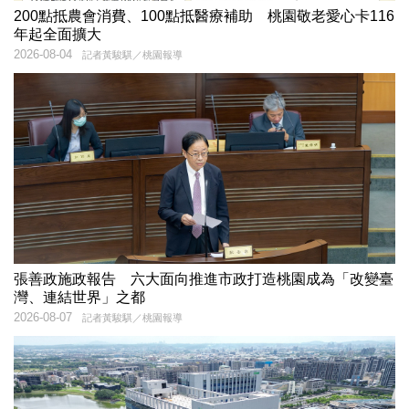
200點抵農會消費、100點抵醫療補助 桃園敬老愛心卡116
年起全面擴大
2026-08-04
記者黃駿騏／桃園報導
張善政施政報告 六大面向推進市政打造桃園成為「改變臺
灣、連結世界」之都
2026-08-07
記者黃駿騏／桃園報導