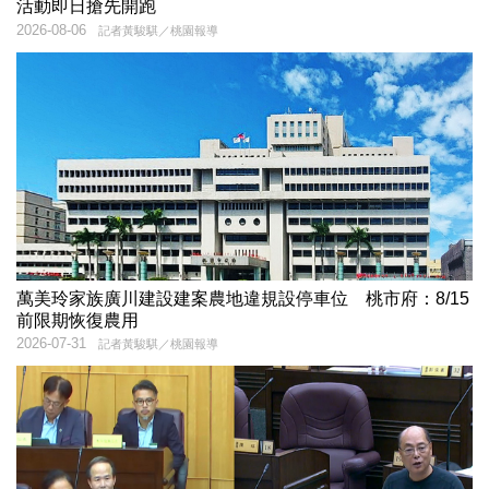
活動即日搶先開跑
2026-08-06
記者黃駿騏／桃園報導
萬美玲家族廣川建設建案農地違規設停車位 桃市府：8/15
前限期恢復農用
2026-07-31
記者黃駿騏／桃園報導