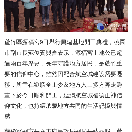
蘆竹區源福宮9日舉行興建基地開工典禮，桃園
市副市長蘇俊賓與會表示，源福宮土地公已超
過兩百年歷史，長年守護地方居民，是蘆竹重
要的信仰中心，雖然因配合航空城建設需要遷
移，所幸在劉勝全主委及地方人士多方奔走籌
畫下於今日順利開工，延續航空城福德正神信
仰文化，也持續承載地方共同的生活記憶與情
感。
蘇俊賓副市長在市府民政局副局長藍品畯、蘆