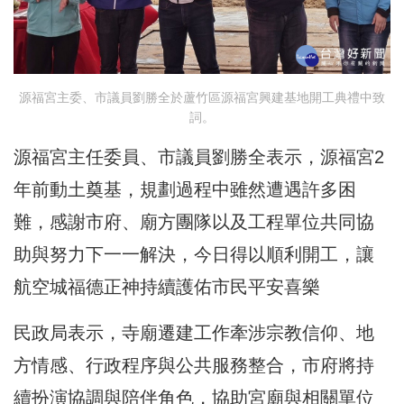
源福宮主委、市議員劉勝全於蘆竹區源福宮興建基地開工典禮中致
詞。
源福宮主任委員、市議員劉勝全表示，源福宮2
年前動土奠基，規劃過程中雖然遭遇許多困
難，感謝市府、廟方團隊以及工程單位共同協
助與努力下一一解決，今日得以順利開工，讓
航空城福德正神持續護佑市民平安喜樂
民政局表示，寺廟遷建工作牽涉宗教信仰、地
方情感、行政程序與公共服務整合，市府將持
續扮演協調與陪伴角色，協助宮廟與相關單位