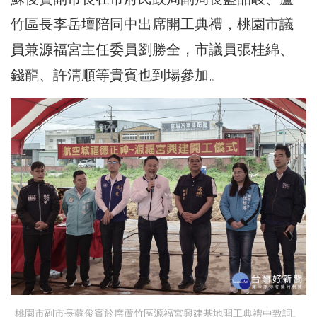
竹區長李岳壇陪同中出席開工典禮，桃園市議
員兼源福宮主任委員劉勝全，市議員張桂綿、
錢龍、許清順等貴賓也到場參加。
桃園市副市長蘇俊賓於席蘆竹區源福宮興建基地開工典禮中致詞。