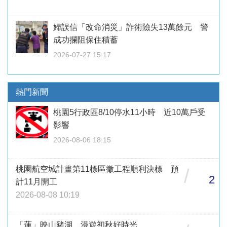
婦誤信「改命消災」詐術險失13萬餘元 警
成功攔阻保住積蓄
2026-07-27 15:17
熱門新聞
桃園5行政區8/10停水11小時 近10萬戶受
影響
2026-08-06 18:15
桃園航空城計畫第11標區徵工程順利決標 預
/
2
計11月開工
2026-08-08 10:19
「蓮」映山豬湖 漫遊初秋好時光