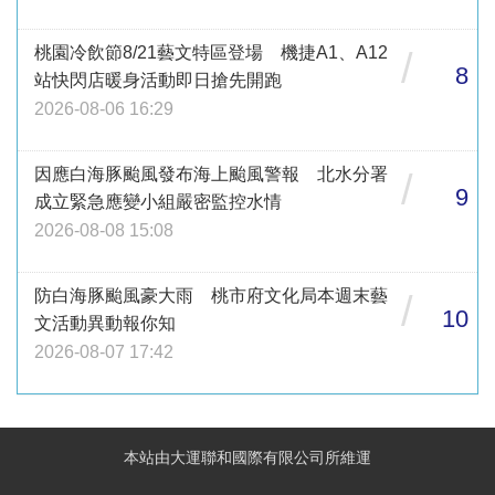
桃園冷飲節8/21藝文特區登場 機捷A1、A12
/
8
站快閃店暖身活動即日搶先開跑
2026-08-06 16:29
因應白海豚颱風發布海上颱風警報 北水分署
/
9
成立緊急應變小組嚴密監控水情
2026-08-08 15:08
防白海豚颱風豪大雨 桃市府文化局本週末藝
/
10
文活動異動報你知
2026-08-07 17:42
本站由大運聯和國際有限公司所維運