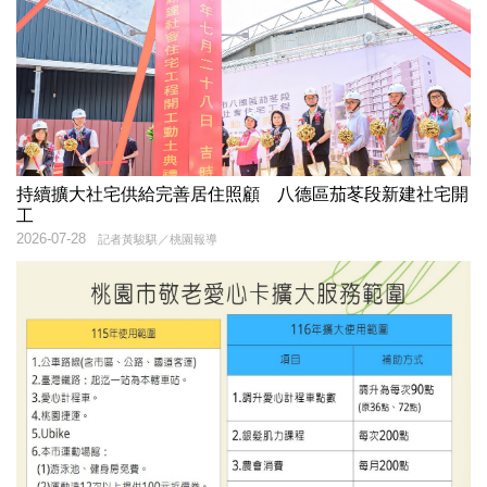
持續擴大社宅供給完善居住照顧 八德區茄苳段新建社宅開
工
2026-07-28
記者黃駿騏／桃園報導