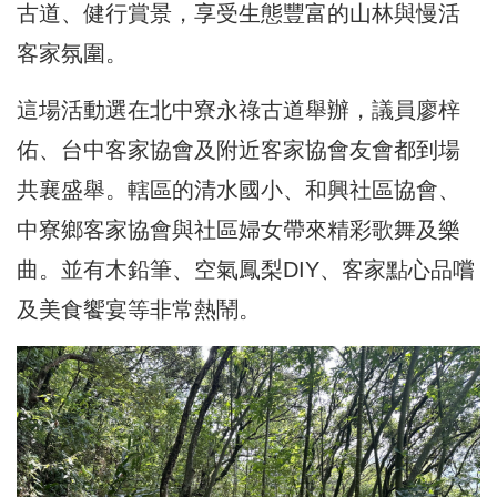
古道、健行賞景，享受生態豐富的山林與慢活
客家氛圍。
這場活動選在北中寮永祿古道舉辦，議員廖梓
佑、台中客家協會及附近客家協會友會都到場
共襄盛舉。轄區的清水國小、和興社區協會、
中寮鄉客家協會與社區婦女帶來精彩歌舞及樂
曲。並有木鉛筆、空氣鳳梨DIY、客家點心品嚐
及美食饗宴等非常熱鬧。