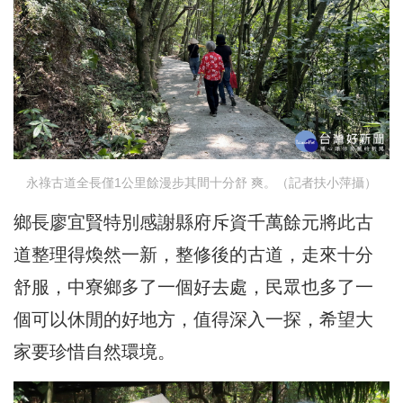
永祿古道全長僅1公里餘漫步其間十分舒 爽。（記者扶小萍攝）
鄉長廖宜賢特別感謝縣府斥資千萬餘元將此古
道整理得煥然一新，整修後的古道，走來十分
舒服，中寮鄉多了一個好去處，民眾也多了一
個可以休閒的好地方，值得深入一探，希望大
家要珍惜自然環境。