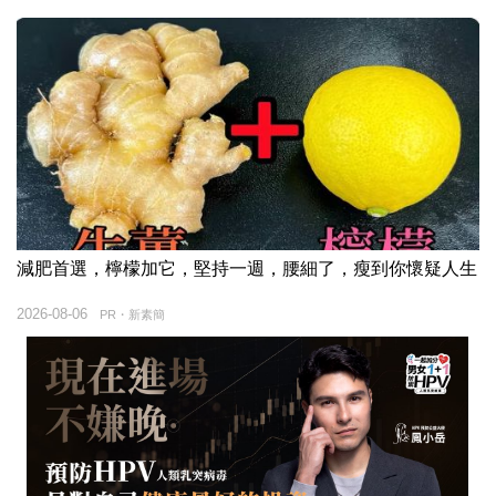
減肥首選，檸檬加它，堅持一週，腰細了，瘦到你懷疑人生
2026-08-06
PR・新素簡