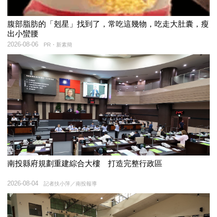
腹部脂肪的「剋星」找到了，常吃這幾物，吃走大肚囊，瘦
出小蠻腰
2026-08-06
PR・新素簡
南投縣府規劃重建綜合大樓 打造完整行政區
2026-08-04
記者扶小萍／南投報導