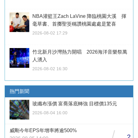
NBA灌籃王Zach LaVine 降臨桃園大溪 揮
毫草書、首擲聖筊稱讚桃園處處是驚喜
2026-08-02 17:29
竹北新月沙灣熱力開唱 2026海洋音樂祭萬
人湧入
2026-08-02 16:30
熱門新聞
玻纖布漲價 富喬落底轉強 目標價135元
2026-08-04 16:00
威剛今年EPS年增率將逾500%
/
2