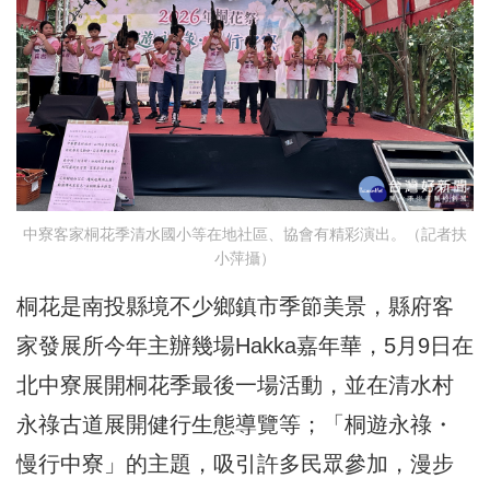
中寮客家桐花季清水國小等在地社區、協會有精彩演出。（記者扶
小萍攝）
桐花是南投縣境不少鄉鎮市季節美景，縣府客
家發展所今年主辦幾場Hakka嘉年華，5月9日在
北中寮展開桐花季最後一場活動，並在清水村
永祿古道展開健行生態導覽等；「桐遊永祿・
慢行中寮」的主題，吸引許多民眾參加，漫步