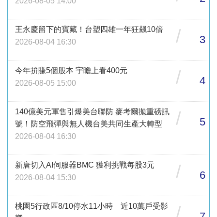
2026-08-05 14:00
王永慶留下的寶藏！台塑四雄一年狂飆10倍
/
3
2026-08-04 16:30
今年拚賺5個股本 宇瞻上看400元
/
4
2026-08-05 15:00
140億美元軍售引爆美台聯防 麥考爾拋重磅訊
/
5
號！防空飛彈與無人機台美共同生產大轉型
2026-08-04 16:30
新唐切入AI伺服器BMC 獲利挑戰每股3元
/
6
2026-08-04 15:30
桃園5行政區8/10停水11小時 近10萬戶受影
/
7