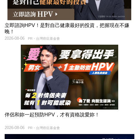
立即諮詢HPV！是對自己健康最好的投資，把握現在不嫌
晚！
2026-08-06
PR・台灣癌症基金會
伴侶和妳一起預防HPV，才有資格說愛妳！
2026-08-06
PR・台灣癌症基金會