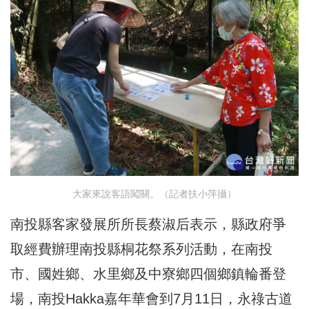
大家來說客語闖關。（記者扶小萍攝）
南投縣客家發展所所長蔡淑后表示，縣政府爭
取經費辦理南投縣桐花祭系列活動，在南投
市、國姓鄉、水里鄉及中寮鄉四個鄉鎮輪番登
場，南投Hakka嘉年華會到7月11日，永祿古道