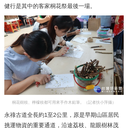
健行是其中的客家桐花祭最後一場。
桐花樹枝、檸檬枝都可用來手作木鉛筆。（記者扶小萍攝）
永祿古道全長約1至2公里，原是早期山區居民
挑運物資的重要通道，沿途荔枝、龍眼樹林茂