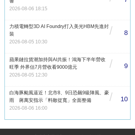
響
2026-08-06 18:15
力積電轉型3D AI Foundry打入美光HBM先進封
/
8
裝
2026-08-05 10:30
蘋果鏈拉貨潮加持與AI共振！鴻海下半年營收
/
9
旺季 外界估7月營收看9000億元
2026-08-05 12:30
白海豚颱風逼近！北市8、9日恐飆9級陣風、豪
/
10
雨 蔣萬安指示「料敵從寬」全面整備
2026-08-06 16:00