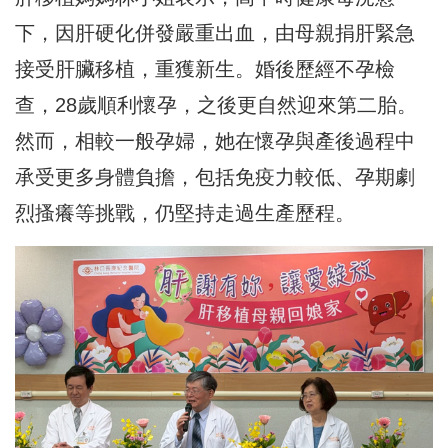
下，因肝硬化併發嚴重出血，由母親捐肝緊急
接受肝臟移植，重獲新生。婚後歷經不孕檢
查，28歲順利懷孕，之後更自然迎來第二胎。
然而，相較一般孕婦，她在懷孕與產後過程中
承受更多身體負擔，包括免疫力較低、孕期劇
烈搔癢等挑戰，仍堅持走過生產歷程。