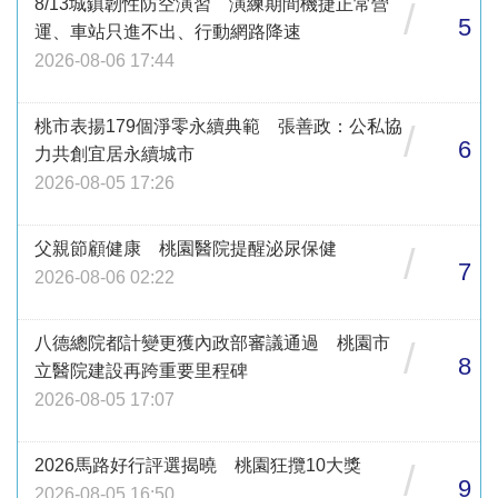
8/13城鎮韌性防空演習 演練期間機捷正常營
/
5
運、車站只進不出、行動網路降速
2026-08-06 17:44
桃市表揚179個淨零永續典範 張善政：公私協
/
6
力共創宜居永續城市
2026-08-05 17:26
父親節顧健康 桃園醫院提醒泌尿保健
/
7
2026-08-06 02:22
八德總院都計變更獲內政部審議通過 桃園市
/
8
立醫院建設再跨重要里程碑
2026-08-05 17:07
2026馬路好行評選揭曉 桃園狂攬10大獎
/
9
2026-08-05 16:50