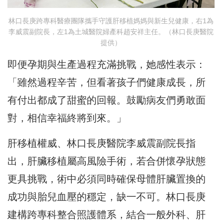
林口長庚跨專科醫療團隊攜手守護肝移植媽媽與新生兒健康，右1為
李威震副院長，左1為土城醫院婦產科趙安祥主任。（林口長庚醫院
提供）
即便孕期與生產過程充滿挑戰，她感性表示：
「雖然過程辛苦，但看著孩子們健康成長，所
有付出都成了甜蜜的回報。鼓勵病友們勇敢面
對，相信幸福終將到來。」
肝移植權威、林口長庚醫院李威震副院長指
出，肝臟移植屬高風險手術，若合併懷孕狀態
更具挑戰，術中必須同時確保母體肝臟置換的
成功與胎兒血壓的穩定，缺一不可。林口長庚
建構跨專科整合照護體系，結合一般外科、肝