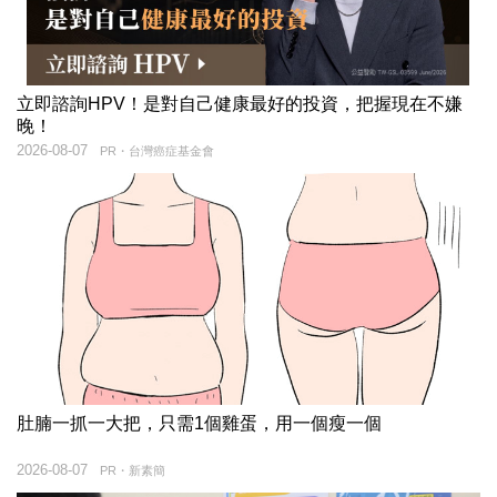
立即諮詢HPV！是對自己健康最好的投資，把握現在不嫌
晚！
2026-08-07
PR・台灣癌症基金會
肚腩一抓一大把，只需1個雞蛋，用一個瘦一個
2026-08-07
PR・新素簡