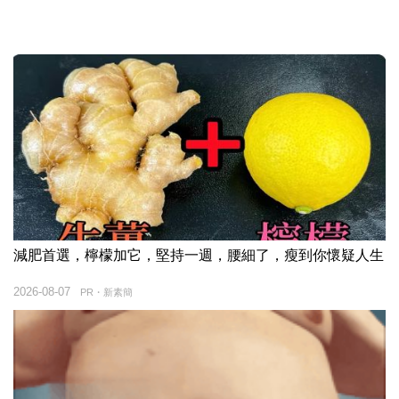
減肥首選，檸檬加它，堅持一週，腰細了，瘦到你懷疑人生
2026-08-07
PR・新素簡