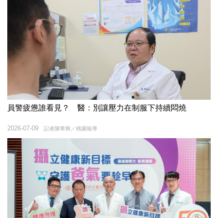
員警疲憊誰看見？ 醫：別讓壓力在制服下持續悶燒
2026-07-09
記者陳華興／桃園報導