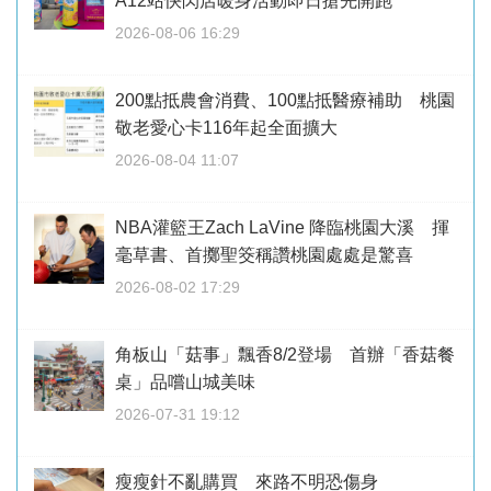
A12站快閃店暖身活動即日搶先開跑
2026-08-06 16:29
200點抵農會消費、100點抵醫療補助 桃園
敬老愛心卡116年起全面擴大
2026-08-04 11:07
NBA灌籃王Zach LaVine 降臨桃園大溪 揮
毫草書、首擲聖筊稱讚桃園處處是驚喜
2026-08-02 17:29
角板山「菇事」飄香8/2登場 首辦「香菇餐
桌」品嚐山城美味
2026-07-31 19:12
瘦瘦針不亂購買 來路不明恐傷身