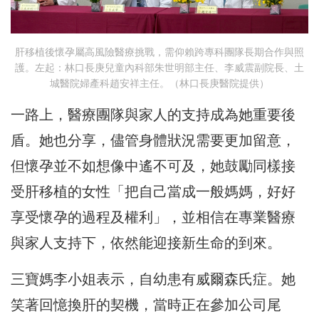
肝移植後懷孕屬高風險醫療挑戰，需仰賴跨專科團隊長期合作與照
護。左起：林口長庚兒童內科部朱世明部主任、李威震副院長、土
城醫院婦產科趙安祥主任。（林口長庚醫院提供）
一路上，醫療團隊與家人的支持成為她重要後
盾。她也分享，儘管身體狀況需要更加留意，
但懷孕並不如想像中遙不可及，她鼓勵同樣接
受肝移植的女性「把自己當成一般媽媽，好好
享受懷孕的過程及權利」，並相信在專業醫療
與家人支持下，依然能迎接新生命的到來。
三寶媽李小姐表示，自幼患有威爾森氏症。她
笑著回憶換肝的契機，當時正在參加公司尾