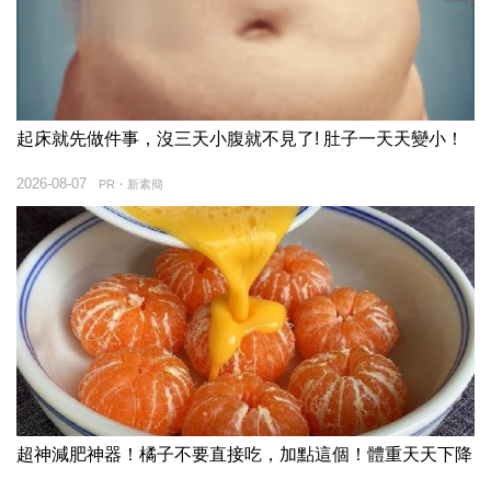
起床就先做件事，沒三天小腹就不見了! 肚子一天天變小！
2026-08-07
PR・新素簡
超神減肥神器！橘子不要直接吃，加點這個！體重天天下降