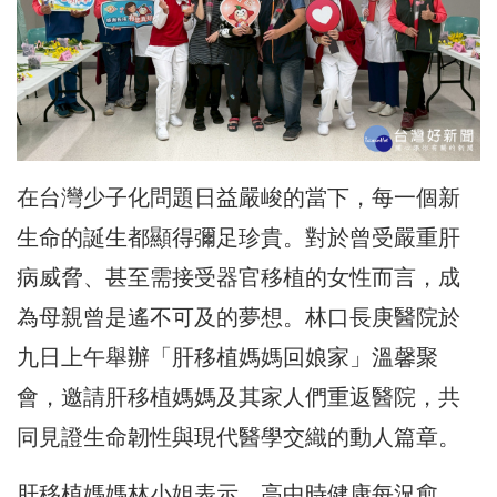
在台灣少子化問題日益嚴峻的當下，每一個新
生命的誕生都顯得彌足珍貴。對於曾受嚴重肝
病威脅、甚至需接受器官移植的女性而言，成
為母親曾是遙不可及的夢想。林口長庚醫院於
九日上午舉辦「肝移植媽媽回娘家」溫馨聚
會，邀請肝移植媽媽及其家人們重返醫院，共
同見證生命韌性與現代醫學交織的動人篇章。
肝移植媽媽林小姐表示，高中時健康每況愈