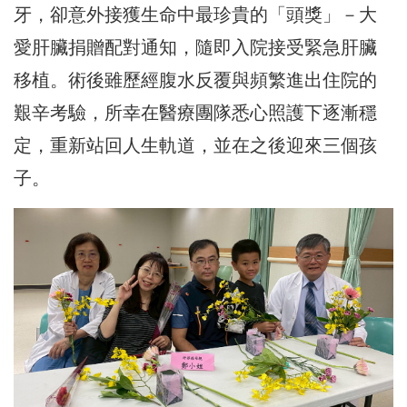
牙，卻意外接獲生命中最珍貴的「頭獎」－大
愛肝臟捐贈配對通知，隨即入院接受緊急肝臟
移植。術後雖歷經腹水反覆與頻繁進出住院的
艱辛考驗，所幸在醫療團隊悉心照護下逐漸穩
定，重新站回人生軌道，並在之後迎來三個孩
子。