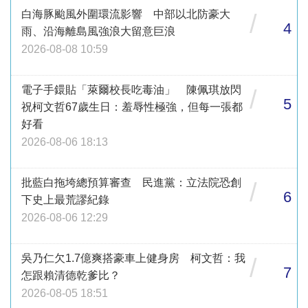
白海豚颱風外圍環流影響 中部以北防豪大
/
4
雨、沿海離島風強浪大留意巨浪
2026-08-08 10:59
電子手鐶貼「萊爾校長吃毒油」 陳佩琪放閃
/
5
祝柯文哲67歲生日：羞辱性極強，但每一張都
好看
2026-08-06 18:13
批藍白拖垮總預算審查 民進黨：立法院恐創
/
6
下史上最荒謬紀錄
2026-08-06 12:29
吳乃仁欠1.7億爽搭豪車上健身房 柯文哲：我
/
7
怎跟賴清德乾爹比？
2026-08-05 18:51