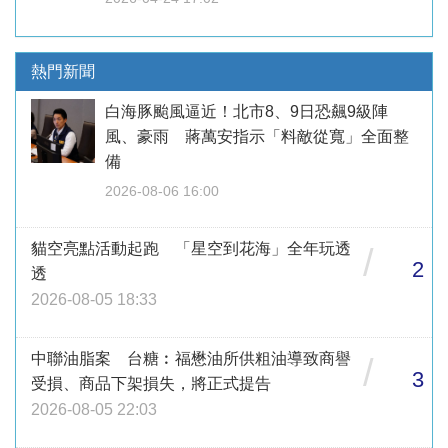
熱門新聞
白海豚颱風逼近！北市8、9日恐飆9級陣
風、豪雨 蔣萬安指示「料敵從寬」全面整
備
2026-08-06 16:00
貓空亮點活動起跑 「星空到花海」全年玩透
/
2
透
2026-08-05 18:33
中聯油脂案 台糖︰福懋油所供粗油導致商譽
/
3
受損、商品下架損失，將正式提告
2026-08-05 22:03