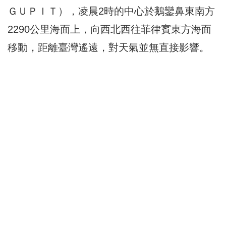
ＧＵＰＩＴ），凌晨2時的中心於鵝鑾鼻東南方
2290公里海面上，向西北西往菲律賓東方海面
移動，距離臺灣遙遠，對天氣並無直接影響。