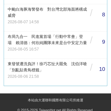
中颱白海豚海警發布 對台灣北部海面將構成
/
8
威脅
2026-08-07 14:58
布局九合一 民進黨首場「行動中常會」登
/
9
場 賴清德：何欣純團隊未來是台中安定力量
2026-08-05 16:57
東發號遭洗負評！徐巧芯扯大罷免 沈伯洋嗆
/
10
「別亂貼青鳥標籤」
2026-08-06 21:58
本站由大運聯和國際有限公司所維運
© 2015-2026 TaiwanHot.net All Rights Reserved.