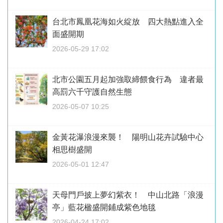
台北市鳳凰花海如火綻放 四大熱點進入全
面盛開期
2026-05-29 17:02
北市公園五月起加強取締餵食行為 違者最
高罰六千守護自然生態
2026-05-07 10:25
金黃花瀑浪漫來襲！ 陽明山花卉試驗中心
相思樹盛開
2026-05-01 12:47
天母門戶披上夢幻紫衣！ 中山北路「浪漫
亭」藍花楹盛開鋪成紫色地毯
2026-04-24 17:02