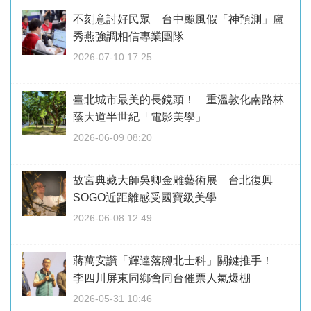
不刻意討好民眾 台中颱風假「神預測」盧
秀燕強調相信專業團隊
2026-07-10 17:25
臺北城市最美的長鏡頭！ 重溫敦化南路林
蔭大道半世紀「電影美學」
2026-06-09 08:20
故宮典藏大師吳卿金雕藝術展 台北復興
SOGO近距離感受國寶級美學
2026-06-08 12:49
蔣萬安讚「輝達落腳北士科」關鍵推手！
李四川屏東同鄉會同台催票人氣爆棚
2026-05-31 10:46