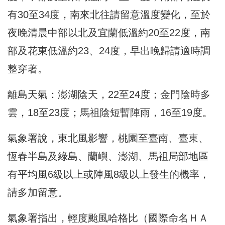
有30至34度，南來北往請留意溫度變化，至於
夜晚清晨中部以北及宜蘭低溫約20至22度，南
部及花東低溫約23、24度，早出晚歸請適時調
整穿著。
離島天氣：澎湖陰天，22至24度；金門陰時多
雲，18至23度；馬祖陰短暫陣雨，16至19度。
氣象署說，東北風影響，桃園至臺南、臺東、
恆春半島及綠島、蘭嶼、澎湖、馬祖局部地區
有平均風6級以上或陣風8級以上發生的機率，
請多加留意。
氣象署指出，輕度颱風哈格比（國際命名ＨＡ