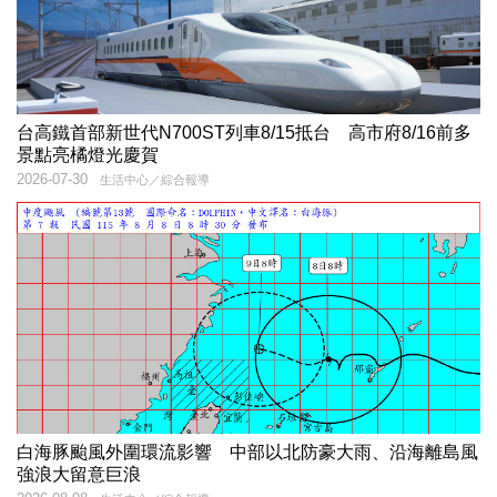
台高鐵首部新世代N700ST列車8/15抵台 高市府8/16前多
景點亮橘燈光慶賀
2026-07-30
生活中心／綜合報導
白海豚颱風外圍環流影響 中部以北防豪大雨、沿海離島風
強浪大留意巨浪