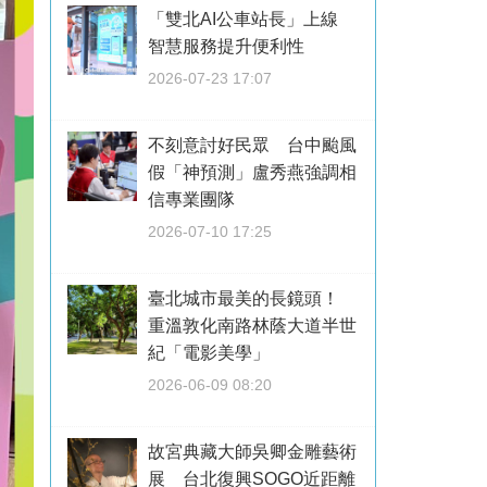
「雙北AI公車站長」上線
智慧服務提升便利性
2026-07-23 17:07
不刻意討好民眾 台中颱風
假「神預測」盧秀燕強調相
信專業團隊
2026-07-10 17:25
臺北城市最美的長鏡頭！
重溫敦化南路林蔭大道半世
紀「電影美學」
2026-06-09 08:20
故宮典藏大師吳卿金雕藝術
展 台北復興SOGO近距離