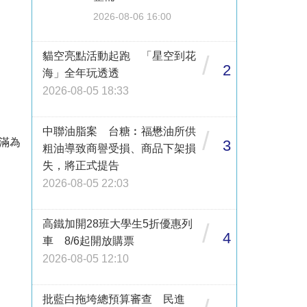
2026-08-06 16:00
貓空亮點活動起跑 「星空到花
/
2
海」全年玩透透
2026-08-05 18:33
中聯油脂案 台糖︰福懋油所供
/
額滿為
3
粗油導致商譽受損、商品下架損
失，將正式提告
2026-08-05 22:03
高鐵加開28班大學生5折優惠列
/
4
車 8/6起開放購票
2026-08-05 12:10
批藍白拖垮總預算審查 民進