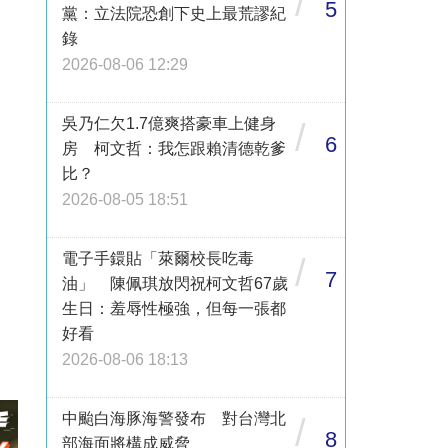
/
5
黨：立法院恐創下史上最荒謬紀
錄
2026-08-06 12:29
吳乃仁欠1.7億爽搭豪車上健身
/
6
房 柯文哲：我怎跟賴清德乾爹
比？
2026-08-05 18:51
電子手鐶貼「萊爾校長吃毒
/
7
油」 陳佩琪放閃祝柯文哲67歲
生日：羞辱性極強，但每一張都
好看
2026-08-06 18:13
中颱白海豚海警發布 對台灣北
/
8
部海面將構成威脅