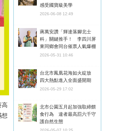
感受國寶級美學
2026-06-08 12:49
蔣萬安讚「輝達落腳北士
科」關鍵推手！ 李四川屏
東同鄉會同台催票人氣爆棚
2026-05-31 10:46
台北市鳳凰花海如火綻放
四大熱點進入全面盛開期
2026-05-29 17:02
賽高
北市公園五月起加強取締餵
食行為 違者最高罰六千守
滿想
護自然生態
2026-05-07 10:25