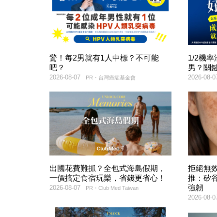
驚！每2男就有1人中標？不可能
1/2機
吧？
男？關
2026-08-07
2026-08-0
PR・台灣癌症基金會
出國花費難抓？全包式海島假期，
拒絕無
一價搞定食宿玩樂，省錢更省心！
推：矽谷
強韌
2026-08-07
PR・Club Med Taiwan
2026-08-0