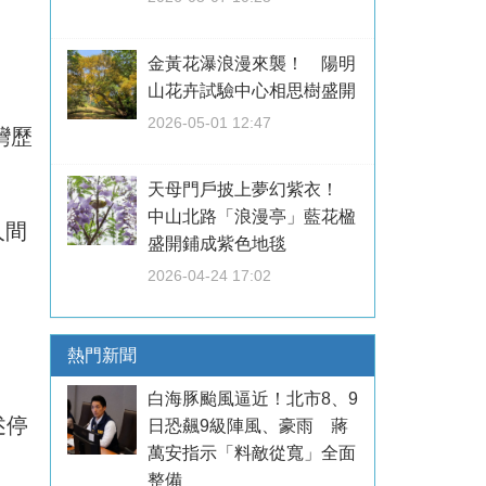
金黃花瀑浪漫來襲！ 陽明
山花卉試驗中心相思樹盛開
2026-05-01 12:47
灣歷
天母門戶披上夢幻紫衣！
中山北路「浪漫亭」藍花楹
人間
盛開鋪成紫色地毯
2026-04-24 17:02
熱門新聞
白海豚颱風逼近！北市8、9
述停
日恐飆9級陣風、豪雨 蔣
萬安指示「料敵從寬」全面
整備