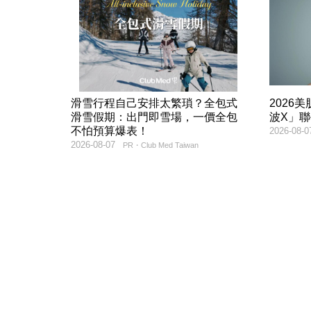
滑雪行程自己安排太繁瑣？全包式
2026
滑雪假期：出門即雪場，一價全包
波X」
不怕預算爆表！
2026-08-0
2026-08-07
PR・Club Med Taiwan