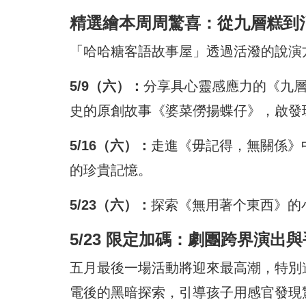
精選繪本周周驚喜：從九層糕到
「哈哈糖客語故事屋」透過活潑的說演
5/9（六）：
分享具心靈感應力的《九層
史的原創故事《婆菜僗揚蝶仔》，啟發
5/16（六）：
走進《毋記得，無關係》
的珍貴記憶。
5/23（六）：
探索《無用著个東西》的
5/23 限定加碼：劇團跨界演出
五月最後一場活動將迎來最高潮，特別
電後的黑暗探索，引導孩子用感官發現