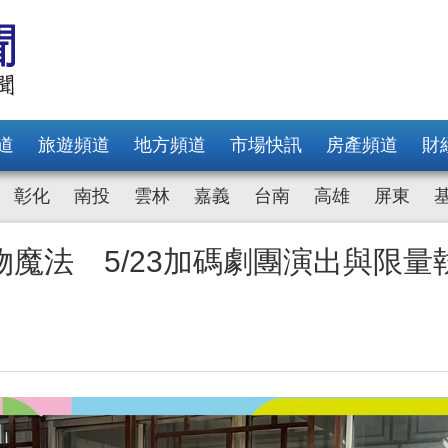
道
旅遊頻道
地方頻道
市場快訊
房產頻道
財
彰化
南投
雲林
嘉義
台南
高雄
屏東
魔法 5/23加碼劇團演出與限量