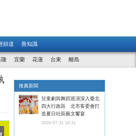
經頻道
善知識
基隆
宜蘭
花蓮
台東
離島
執
推薦新聞
兒童劇與舞蹈巡演深入臺北
四大行政區 北市客委會打
造夏日社區藝文饗宴
2026-07-31 10:31