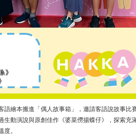
客語繪本搬進「偶人故事箱」，邀請客語說故事比
過生動演說與原創佳作《婆菜僗揚蝶仔》，探索充
溫度。