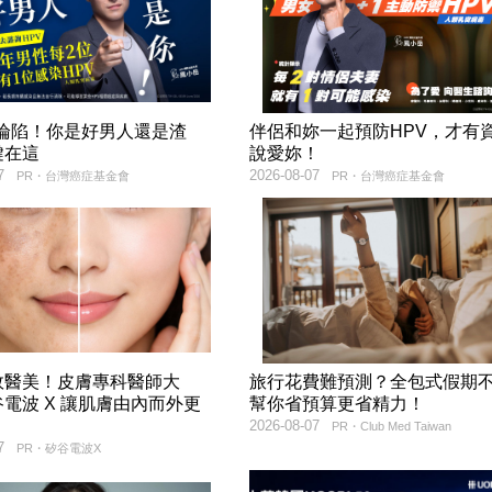
率淪陷！你是好男人還是渣
伴侶和妳一起預防HPV，才有
鍵在這
說愛妳！
7
2026-08-07
PR・台灣癌症基金會
PR・台灣癌症基金會
效醫美！皮膚專科醫師大
旅行花費難預測？全包式假期
電波 X 讓肌膚由內而外更
幫你省預算更省精力！
2026-08-07
PR・Club Med Taiwan
7
PR・矽谷電波X