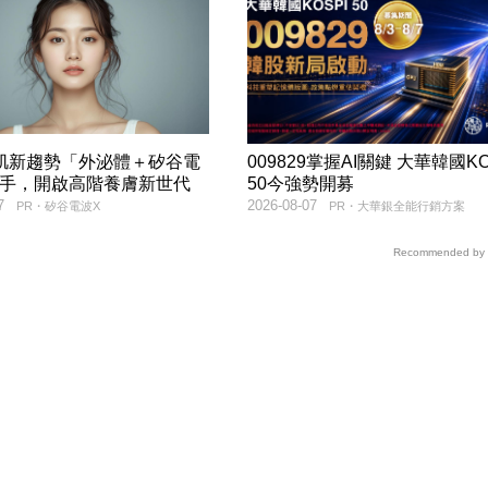
美肌新趨勢「外泌體＋矽谷電
009829掌握AI關鍵 大華韓國KO
聯手，開啟高階養膚新世代
50今強勢開募
7
2026-08-07
PR・矽谷電波X
PR・大華銀全能行銷方案
Recommended by