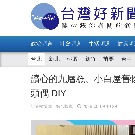
政治頻道
社會頻道
生活頻道
健康頻
台北
新北
桃園
新竹
苗栗
台中
讀心的九層糕、小白屋舊物
頭偶 DIY
記者楊博喻／綜合報導
2026-05-09 10:29