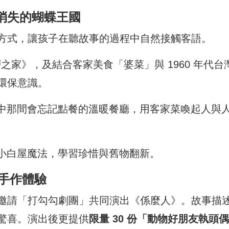
消失的蝴蝶王國
方式，讓孩子在聽故事的過程中自然接觸客語。
之家》，及結合客家美食「婆菜」與 1960 年代台
環保意識。
中那間會忘記點餐的溫暖餐廳，用客家菜喚起人與
小白屋魔法，學習珍惜與舊物翻新。
與手作體驗
邀請「打勾勾劇團」共同演出《係麼人》。故事描
驚喜。演出後更提供
限量 30 份「動物好朋友執頭偶