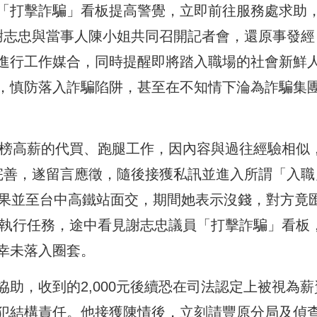
「打擊詐騙」看板提高警覺，立即前往服務處求助
謝志忠與當事人陳小姐共同召開記者會，還原事發經
進行工作媒合，同時提醒即將踏入職場的社會新鮮
，慎防落入詐騙陷阱，甚至在不知情下淪為詐騙集
看到標榜高薪的代買、跑腿工作，因內容與過往經驗相似
完善，遂留言應徵，隨後接獲私訊並進入所謂「入職
水果並至台中高鐵站面交，期間她表示沒錢，對方竟
門執行任務，途中看見謝志忠議員「打擊詐騙」看板
幸未落入圈套。
助，收到的2,000元後續恐在司法認定上被視為薪
犯結構責任。他接獲陳情後，立刻請豐原分局及偵