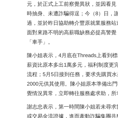
元，於正式上工前察覺異狀，並因看見
時抽身、未遭詐騙得逞；今（8）日，
過，並於昨日協助轉介豐原就業服務站
面對來路不明的高薪職缺務必提高警覺
「車手」。
陳小姐表示，4月底在Threads上
薪資比原本多出1萬多元，福利制度更
流程；5月5日接到任務，要求先購買
2000元供其使用。陳小姐原本準備出
覺情況異常，立即轉往服務處求助，所
謝志忠表示，第一時間陳小姐若未尋求協
或交易金流證據，進而牽動詐騙集團共