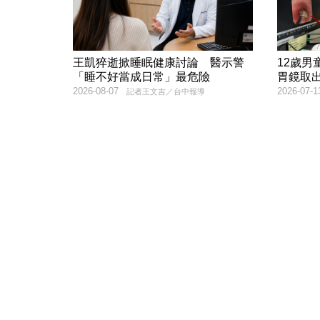
王凱猝逝掀睡眠健康討論 醫示警
12歲
「睡不好當成日常」最危險
胃鏡取
2026-08-07
2026-07-1
記者王文吉／台中報導