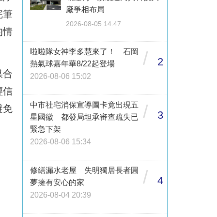
廠爭相布局
完筆
2026-08-05 14:47
的情
啦啦隊女神李多慧來了！ 石岡
/
2
熱氣球嘉年華8/22起登場
媒合
2026-08-06 15:02
輕信
中市社宅消保宣導圖卡竟出現五
/
避免
3
星國徽 都發局坦承審查疏失已
緊急下架
2026-08-06 15:34
修繕漏水老屋 失明獨居長者圓
/
4
夢擁有安心的家
2026-08-04 20:39