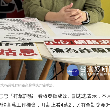
志忠揭露社群網路高薪職缺詐騙手法。
志忠「打擊詐騙」看板發揮成效。謝志忠表示，本月
到標榜高薪工作機會，月薪上看4萬2，另有全勤獎金3