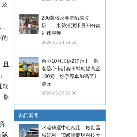
，及
200萬傳家金飾險成垃
圾！ 東勢清潔隊員30分鐘
人，
神速尋獲
團的
2026-06-24 14:59
台中10月加碼2好康！ 敬
，且
老愛心卡計程車補助提高至
」
100元、好孕專車加碼至1
萬元
匯款
2026-06-23 16:30
，驚
熱門新聞
資
水湳轉運中心啟用 啟動區
查隊
域紅利 頂級建商與科技大