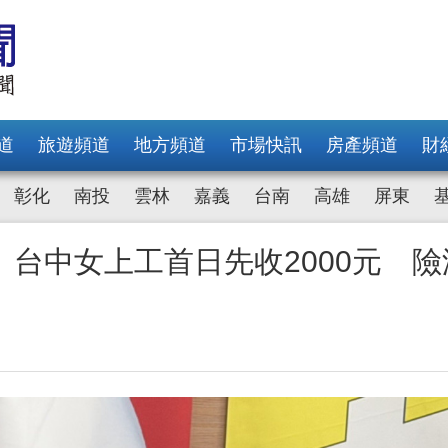
道
旅遊頻道
地方頻道
市場快訊
房產頻道
財
彰化
南投
雲林
嘉義
台南
高雄
屏東
台中女上工首日先收2000元 險