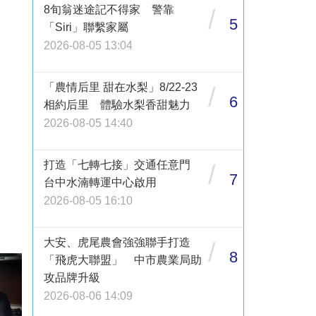
8旬翁迷途記不得家 警靠
/
5
「Siri」聯繫家屬
2026-08-05 13:04
「農情后里 甜在水梨」8/22-23
/
6
相約后里 體驗水梨香甜魅力
2026-08-05 14:40
打造「七轉七接」交通任意門
/
7
台中水湳轉運中心啟用
2026-08-05 16:10
大安、虎尾農會強強聯手打造
/
8
「飛虎大聯盟」 中市農業局助
攻品牌升級
2026-08-06 14:09