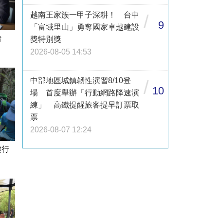
越南王家族一甲子深耕！ 台中
/
9
「富域里山」勇奪國家卓越建設
借
獎特別獎
2026-08-05 14:53
中部地區城鎮韌性演習8/10登
/
10
場 首度舉辦「行動網路降速演
練」 高鐵提醒旅客提早訂票取
票
2026-08-07 12:24
健行