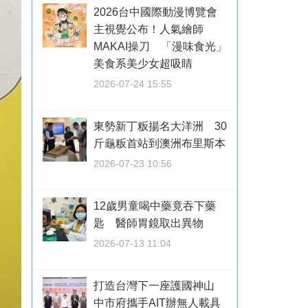
2026台中國際動漫博覽會
主視覺公布！人氣繪師
MAKAI操刀 「漫味食光」
美食系美少女超吸睛
2026-07-24 15:55
東勢新丁粄揚名大洋洲 30
斤龜粄首站到澳洲布里斯本
2026-07-23 10:56
12歲男童喝中藥竟吞下藥
匙 醫師胃鏡取出異物
2026-07-13 11:04
打造台灣下一座護國神山
中市府攜手AIT辦無人載具