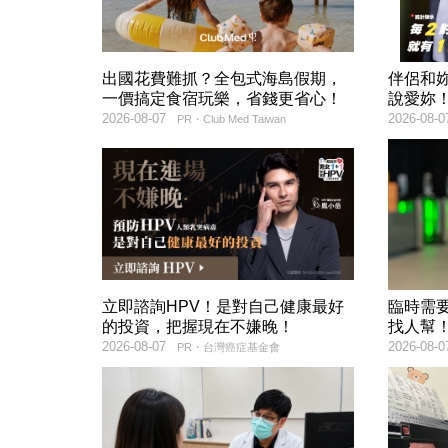
出國花費難抓？全包式海島假期，
伴侶和
一價搞定食宿玩樂，省錢更省心！
說愛妳
2026-08-07
2026-08-0
PR・Club Med Taiwan
立即諮詢HPV！是對自己健康最好
臨時需
的投資，把握現在不嫌晚！
找人幫
2026-08-07
2026-08-0
PR・台灣癌症基金會