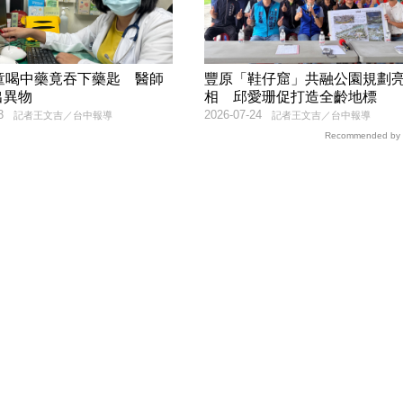
男童喝中藥竟吞下藥匙 醫師
豐原「鞋仔窟」共融公園規劃
出異物
相 邱愛珊促打造全齡地標
3
2026-07-24
記者王文吉／台中報導
記者王文吉／台中報導
Recommended by