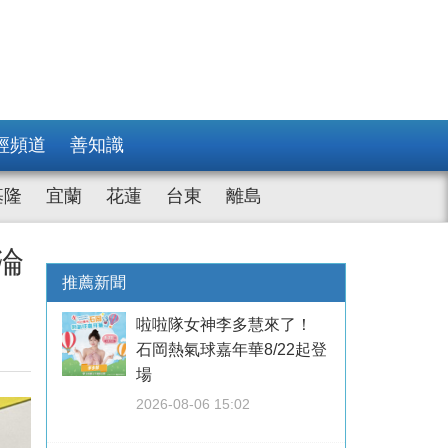
經頻道
善知識
基隆
宜蘭
花蓮
台東
離島
淪
推薦新聞
啦啦隊女神李多慧來了！
石岡熱氣球嘉年華8/22起登
場
2026-08-06 15:02