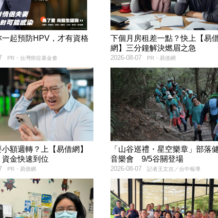
妳一起預防HPV，才有資格
下個月房租差一點？快上【易
！
網】三分鐘解決燃眉之急
7
2026-08-07
PR・台灣癌症基金會
PR・易借網
要小額週轉？上【易借網】
「山谷巡禮・星空樂章」部落
！資金快速到位
音樂會 9/5谷關登場
7
2026-08-07
PR・易借網
記者王文吉／台中報導