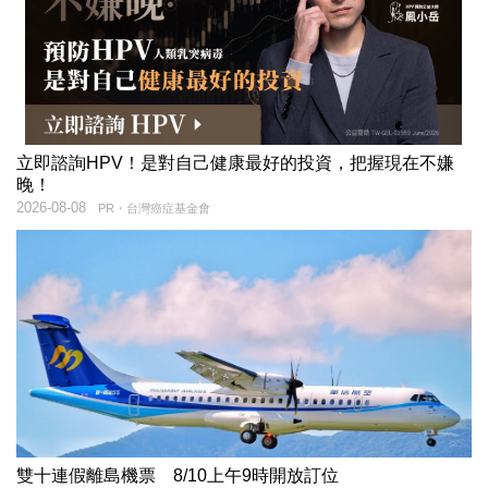
立即諮詢HPV！是對自己健康最好的投資，把握現在不嫌
晚！
2026-08-08
PR・台灣癌症基金會
雙十連假離島機票 8/10上午9時開放訂位