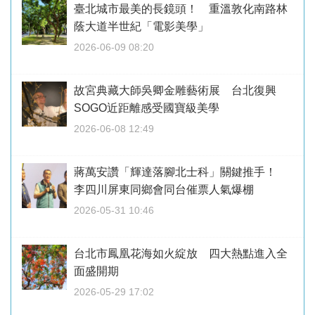
臺北城市最美的長鏡頭！ 重溫敦化南路林
蔭大道半世紀「電影美學」
2026-06-09 08:20
故宮典藏大師吳卿金雕藝術展 台北復興
SOGO近距離感受國寶級美學
2026-06-08 12:49
蔣萬安讚「輝達落腳北士科」關鍵推手！
李四川屏東同鄉會同台催票人氣爆棚
2026-05-31 10:46
台北市鳳凰花海如火綻放 四大熱點進入全
面盛開期
2026-05-29 17:02