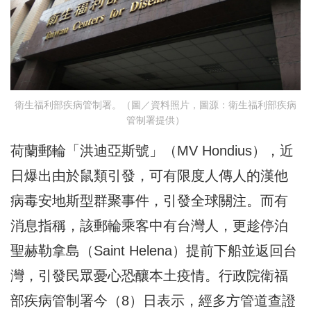
衛生福利部疾病管制署。（圖／資料照片，圖源：衛生福利部疾病
管制署提供）
荷蘭郵輪「洪迪亞斯號」（MV Hondius），近
日爆出由於鼠類引發，可有限度人傳人的漢他
病毒安地斯型群聚事件，引發全球關注。而有
消息指稱，該郵輪乘客中有台灣人，更趁停泊
聖赫勒拿島（Saint Helena）提前下船並返回台
灣，引發民眾憂心恐釀本土疫情。行政院衛福
部疾病管制署今（8）日表示，經多方管道查證