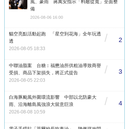
風、豪雨 蔣萬安指示「料敵從寬」全面整
備
2026-08-06 16:00
貓空亮點活動起跑 「星空到花海」全年玩透
/
2
透
2026-08-05 18:33
中聯油脂案 台糖︰福懋油所供粗油導致商譽
/
3
受損、商品下架損失，將正式提告
2026-08-05 22:03
白海豚颱風外圍環流影響 中部以北防豪大
/
4
雨、沿海離島風強浪大留意巨浪
2026-08-08 10:59
電子手鐶貼「萊爾校長吃毒油」 陳佩琪放閃