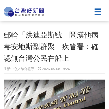
郵輪「洪迪亞斯號」鬧漢他病
毒安地斯型群聚 疾管署：確
認無台灣公民在船上
生活中心／綜合報導
2026-05-08 19:24