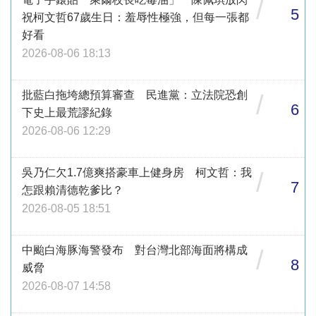
/
5
祝柯文哲67歲生日：羞辱性極強，但每一張都
好看
2026-08-06 18:13
批藍白拖垮總預算審查 民進黨：立法院恐創
/
6
下史上最荒謬紀錄
2026-08-06 12:29
吳乃仁欠1.7億爽搭豪車上健身房 柯文哲：我
/
7
怎跟賴清德乾爹比？
2026-08-05 18:51
中颱白海豚海警發布 對台灣北部海面將構成
/
8
威脅
2026-08-07 14:58