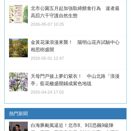
北市公園五月起加強取締餵食行為 違者最
高罰六千守護自然生態
2026-05-07 10:25
金黃花瀑浪漫來襲！ 陽明山花卉試驗中心
相思樹盛開
2026-05-01 12:47
天母門戶披上夢幻紫衣！ 中山北路「浪漫
亭」藍花楹盛開鋪成紫色地毯
2026-04-24 17:02
熱門新聞
白海豚颱風逼近！北市8、9日恐飆9級陣