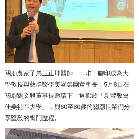
關廟農家子弟王正坤醫師，一步一腳印成為大
學教授與藝群醫學美容集團董事長，5月8日在
關廟劉文興董事長邀請下，返鄉於「新豐教會
佳美社區大學」，與60至80歲的關廟長輩們分
享堅毅的奮鬥歷程。