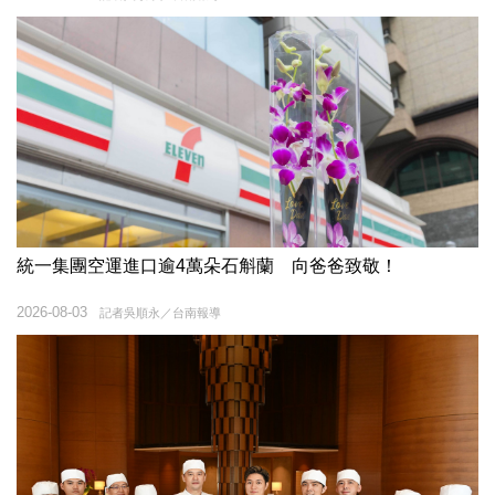
統一集團空運進口逾4萬朵石斛蘭 向爸爸致敬！
2026-08-03
記者吳順永／台南報導