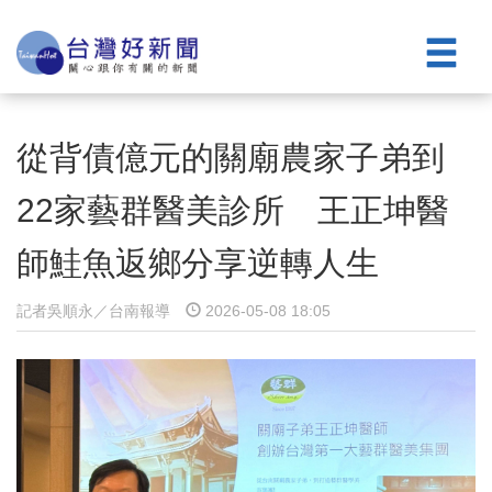
從背債億元的關廟農家子弟到
22家藝群醫美診所 王正坤醫
師鮭魚返鄉分享逆轉人生
記者吳順永／台南報導
2026-05-08 18:05