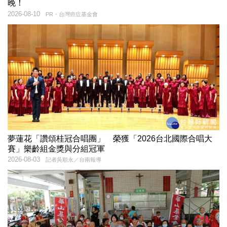
晚！
2026-08-10
PR・台灣癌症基金會
夢蓮花「讚頌桂冠合唱團」 榮獲「2026台北國際合唱大
賽」樂齡組金獎與分組冠軍
2026-08-03
記者吳順永／台南報導