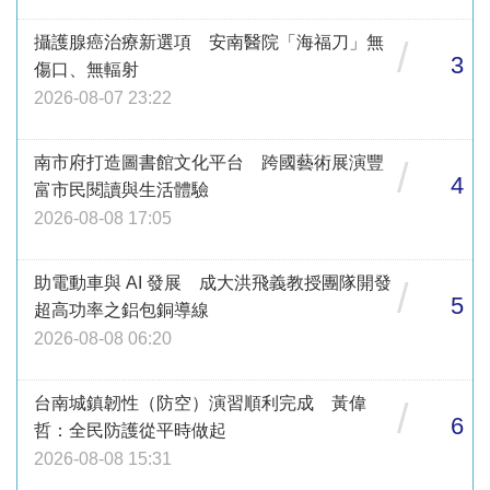
攝護腺癌治療新選項 安南醫院「海福刀」無
/
3
傷口、無輻射
2026-08-07 23:22
南市府打造圖書館文化平台 跨國藝術展演豐
/
4
富市民閱讀與生活體驗
2026-08-08 17:05
助電動車與 AI 發展 成大洪飛義教授團隊開發
/
5
超高功率之鋁包銅導線
2026-08-08 06:20
台南城鎮韌性（防空）演習順利完成 黃偉
/
6
哲：全民防護從平時做起
2026-08-08 15:31