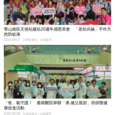
華山南區天使站建站20週年感恩茶會 「老幼共融」手作天
然防蚊液
2026-08-07
記者吳順永／台南報導
「爸」氣守護！ 臺南醫院舉辦「勇.健父親節」癌篩暨健
康促進活動
2026-08-06
記者吳順永／台南報導