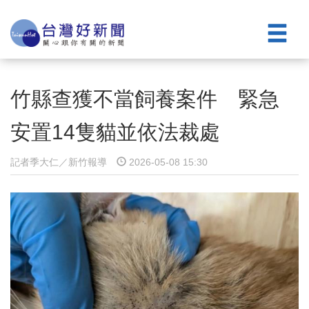
竹縣查獲不當飼養案件 緊急
安置14隻貓並依法裁處
記者季大仁／新竹報導
2026-05-08 15:30