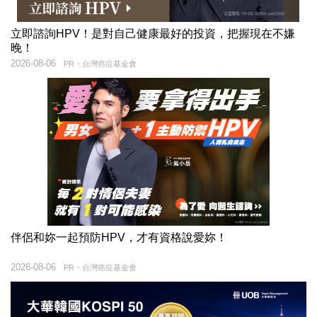
立即諮詢HPV！是對自己健康最好的投資，把握現在不嫌
晚！
2026-08-06
PR・台灣癌症基金會
伴侶和妳一起預防HPV，才有資格說愛妳！
2026-08-06
PR・台灣癌症基金會