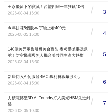
王永慶留下的寶藏！台塑四雄一年狂飆10倍
/
3
2026-08-04 16:30
今年拚賺5個股本 宇瞻上看400元
/
4
2026-08-05 15:00
140億美元軍售引爆美台聯防 麥考爾拋重磅訊
/
5
號！防空飛彈與無人機台美共同生產大轉型
2026-08-04 16:30
新唐切入AI伺服器BMC 獲利挑戰每股3元
/
6
2026-08-04 15:30
力積電轉型3D AI Foundry打入美光HBM先進封
/
7
裝
2026-08-05 10:30