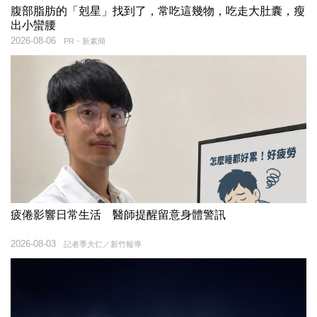
腹部脂肪的「剋星」找到了，常吃這幾物，吃走大肚囊，瘦
出小蠻腰
2026-08-06
PR・新素簡
疲倦影響日常生活 醫師提醒留意身體警訊
2026-08-03
記者季大仁／新竹報導