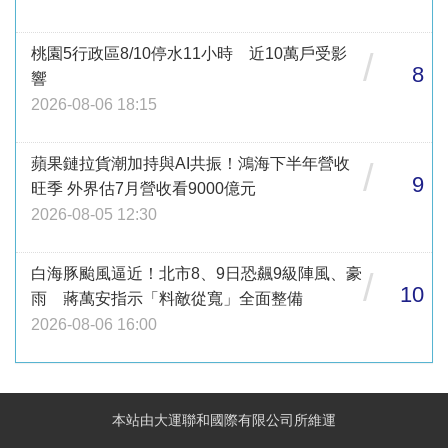
桃園5行政區8/10停水11小時 近10萬戶受影
/
8
響
2026-08-06 18:15
蘋果鏈拉貨潮加持與AI共振！鴻海下半年營收
/
9
旺季 外界估7月營收看9000億元
2026-08-05 12:30
白海豚颱風逼近！北市8、9日恐飆9級陣風、豪
/
10
雨 蔣萬安指示「料敵從寬」全面整備
2026-08-06 16:00
本站由大運聯和國際有限公司所維運