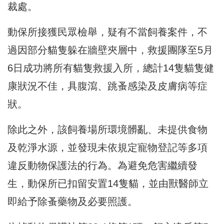
裁處。
動保所接獲民眾檢舉，疑有不當飼養案件，不
過因部分貓隻躲在牆壁夾層中，救援團隊至5月
6日成功將所有貓隻救援入所，總計14隻貓隻健
康狀況不佳，具腹瀉、跳蚤感染及皮膚病等症
狀。
除此之外，該飼養場所環境髒亂、未提供食物
及乾淨水源，並發現未依規定寵物登記等多項
違反動物保護法的行為。為避免危害繼續發
生，動保所已扣留安置14隻貓，並由獸醫師立
即給予除蚤藥物及必要照護。