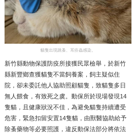
貓隻出現跳蚤、耳疥蟲感染。
新竹縣動物保護防疫所接獲民眾檢舉，於新竹
縣新豐鄉查獲貓隻不當飼養案，飼主疑似住
院，卻未委託他人協助照顧貓隻，致貓隻多日
無人餵食，有致死之虞。動保所於現場發現14
隻貓，且健康狀況不佳，為避免貓隻持續遭受
危害，緊急扣留安置14隻貓，由獸醫協助給予
除蚤藥物等必要照護，違反動保法部分將依法