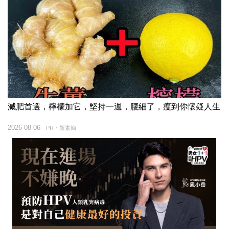
減肥首選，檸檬加它，堅持一週，腰細了，瘦到你懷疑人生
2026-08-06
PR・新素簡