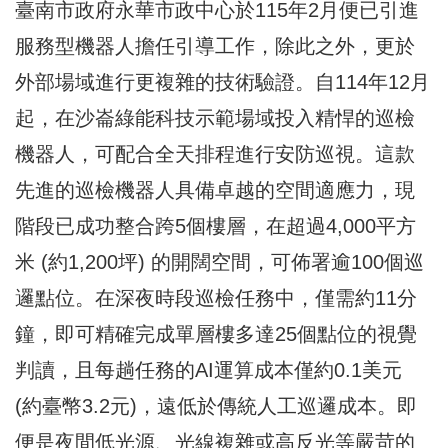
臺南市政府永華市政中心於115年2月便已引進
服務型機器人擔任引導工作，除此之外，更於
外部場域進行更複雜的技術驗證。自114年12月
起，在沙崙綠能科技示範場域投入精悍的巡檢
機器人，可配合全天排程進行安防巡視。這款
先進的巡檢機器人具備卓越的空間適應力，現
階段已成功整合跨5個樓層，在超過4,000平方
米 (約1,200坪) 的開闊空間，可佈署逾100個巡
邏點位。在深夜時段巡檢任務中，僅需約11分
鐘，即可精確完成單層樓多達25個點位的視覺
判讀，且每趟任務的AI運算成本僅約0.1美元
(約臺幣3.2元)，遠低於傳統人工巡邏成本。即
便是夜間低光源、光線複雜或高反光等嚴苛的