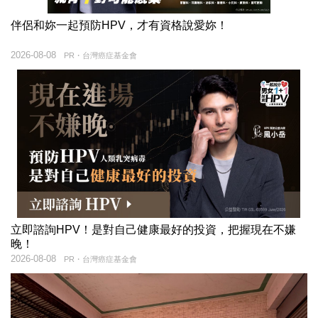
伴侶和妳一起預防HPV，才有資格說愛妳！
2026-08-08
PR・台灣癌症基金會
立即諮詢HPV！是對自己健康最好的投資，把握現在不嫌
晚！
2026-08-08
PR・台灣癌症基金會