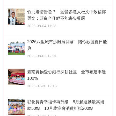
竹北選情告急？ 藍營參選人杜文中致信鄭
麗文：藍白合作絕不能喪失尊嚴
2026-08-04 11:28
2026八里城市沙雕展開幕 陪你歡度夏日慶
典
2026-08-02 12:01
臺南實物愛心銀行深耕社區 全市布建率達
100%
2026-07-30 12:16
彰化長青幸福卡再升級 8月起運動最高補
助50點、10月農漁會消費折抵200點