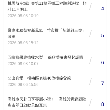
桃園航空城計畫第11標區徵工程順利決標 預
/
4
計11月開工
2026-08-08 10:19
響應永續祭祀新風氣 竹市推「新紙錢三燒」
/
5
政策
2026-08-06 15:12
五峰鄉果農搶收水梨 徐欣瑩臉書發起認購
/
6
2026-08-08 10:07
父出真愛 楊梅區表揚46位模範父親
/
7
2026-08-06 15:56
高雄市民赴日享專屬小禮！ 高雄與青森縣陸
/
8
奧市即日啟動景點互惠