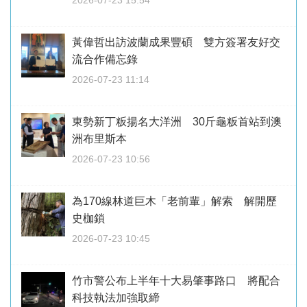
2026-07-23 15:54
黃偉哲出訪波蘭成果豐碩 雙方簽署友好交
流合作備忘錄
2026-07-23 11:14
東勢新丁粄揚名大洋洲 30斤龜粄首站到澳
洲布里斯本
2026-07-23 10:56
為170線林道巨木「老前輩」解索 解開歷
史枷鎖
2026-07-23 10:45
竹市警公布上半年十大易肇事路口 將配合
科技執法加強取締