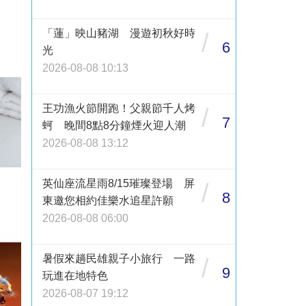
「蓮」映山豬湖 漫遊初秋好時
/
6
光
2026-08-08 10:13
王功漁火節開跑！父親節千人烤
/
7
蚵 晚間8點8分鐘煙火迎人潮
2026-08-08 13:12
英仙座流星雨8/15璀璨登場 屏
/
8
東邀您相約佳樂水追星許願
2026-08-08 06:00
暑假來趟民雄親子小旅行 一路
/
9
玩進在地特色
2026-08-07 19:12