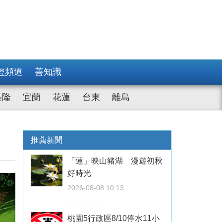
經頻道
善知識
基隆
宜蘭
花蓮
台東
離島
推薦新聞
「蓮」映山豬湖 漫遊初秋
好時光
2026-08-08 10:13
桃園5行政區8/10停水11小