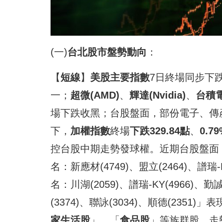
(一)
台北股市盤勢動向
：
【
短線
】
美股主要指數
7日終場同步下
一；
超微
(AMD)
、
輝
達(Nvidia)
、
台積
場下跌收黑；台股盤面，部份電子、傳
下，
加權指數
終場
下跌329.84
點
、
0.7
控台股中期走勢發球權。近期台股盤面
名：新應材(4749)、盟立(2464)、譜瑞-
名：川湖(2059)、譜瑞-KY(4966)、勤誠
(3374)、聯詠(3034)、順德(235
家生活股
」、「
食品股
」等族群股，走