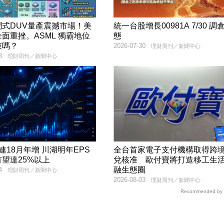
潤式DUV量產震撼市場！美
統一台股增長00981A 7/30 調
面重挫。ASML 獨霸地位
態
破嗎？
2026-07-30
理財周刊／新聞中心
8
理財周刊／新聞中心
月年增 川湖明年EPS
全台首家電子支付機構取得跨
望達25%以上
兌核准 歐付寶將打造移工生
融生態圈
4
理財周刊／新聞中心
2026-08-03
理財周刊／新聞中心
Recommended by