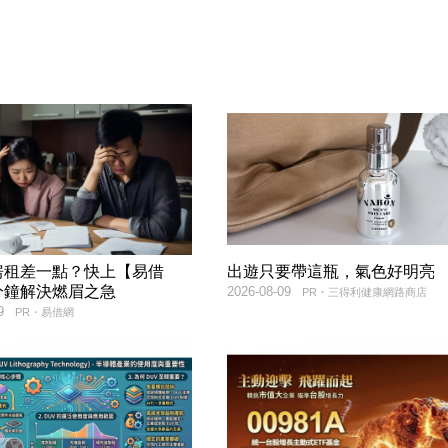
房租差一點？快上【易借
出遊只要帶這瓶，氣色好明亮
分鐘解決燃眉之急
2026-08-09
PR・三得利健康網路商店
9
PR・易借網