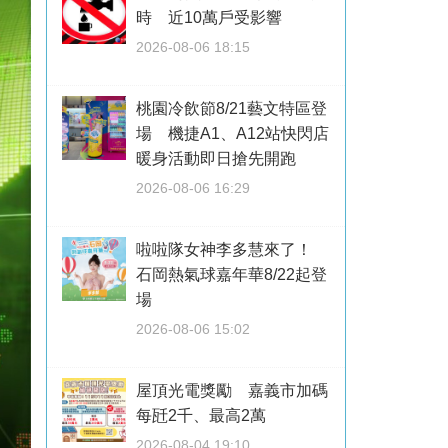
時 近10萬戶受影響
2026-08-06 18:15
桃園冷飲節8/21藝文特區登
場 機捷A1、A12站快閃店
暖身活動即日搶先開跑
2026-08-06 16:29
啦啦隊女神李多慧來了！
石岡熱氣球嘉年華8/22起登
場
2026-08-06 15:02
屋頂光電獎勵 嘉義市加碼
每瓩2千、最高2萬
2026-08-04 19:10