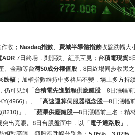
跌作收；
Nasdaq
指數
、
費城半導體指數
收盤跌幅大
電
ADR
7日終場，則漲跌、紅黑互見；
台積電現貨
8
產、金融等
台灣
50
成分權值股
，8日終場同步收黑之
9%
跌
幅
；加權指數維持中多格局不變，場上多方持
，仍可見到「
台積電先進製程供應鏈股
—8日漲幅前
KY(4966)」、「
高速運算伺服器概念股
—8日漲幅
(8210)」、「
蘋果供應鏈股
—8日漲幅前三名：精
1)」表現突出亮眼。8日台股盤面中，以「
電子通路股
」、
勢相對亮眼，類股漲跌幅分別為：
5.05%
、
3.07%
、