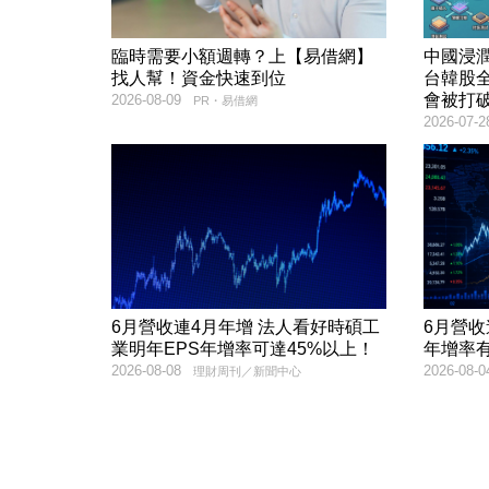
臨時需要小額週轉？上【易借網】
中國浸
找人幫！資金快速到位
台韓股全
會被打
2026-08-09
PR・易借網
2026-07-2
6月營收連4月年增 法人看好時碩工
6月營收連18
業明年EPS年增率可達45%以上！
年增率有
2026-08-08
2026-08-0
理財周刊／新聞中心