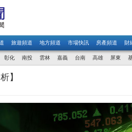
道
旅遊頻道
地方頻道
市場快訊
房產頻道
財
彰化
南投
雲林
嘉義
台南
高雄
屏東
分析】