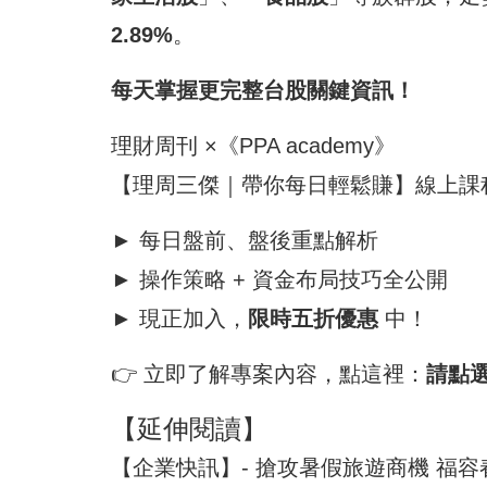
2.89%
。
每天掌握更完整
台股
關鍵資訊！
理財周刊 ×《PPA academy》
【理周三傑｜帶你每日輕鬆賺】線上課
► 每日
盤前
、盤後重點解析
► 操作策略 +
資金
布局技巧全公開
► 現正加入，
限時五折優惠
中！
👉 立即了解專案內容，點這裡：
請點
【延伸閱讀】
【企業快訊】- 搶攻暑假旅遊商機 福容