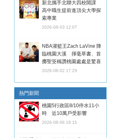
新北攜手北聯大四校開課
高中職生提前進頂尖大學探
索專業
2026-08-03 12:07
NBA灌籃王Zach LaVine 降
臨桃園大溪 揮毫草書、首
擲聖筊稱讚桃園處處是驚喜
2026-08-02 17:29
熱門新聞
桃園5行政區8/10停水11小
時 近10萬戶受影響
2026-08-06 18:15