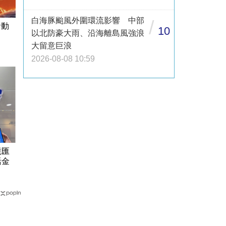
白海豚颱風外圍環流影響 中部
/
倉動
10
以北防豪大雨、沿海離島風強浪
大留意巨浪
2026-08-08 10:59
境匯
活金