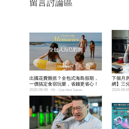
留言討論區
出國花費難抓？全包式海島假期，
下個月
一價搞定食宿玩樂，省錢更省心！
網】三
2026-08-09
2026-08-0
PR・Club Med Taiwan