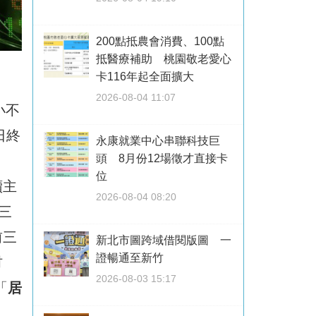
200點抵農會消費、100點
抵醫療補助 桃園敬老愛心
卡116年起全面擴大
2026-08-04 11:07
小不
日終
永康就業中心串聯科技巨
頭 8月份12場徵才直接卡
位
續主
2026-08-04 08:20
三
前三
新北市圖跨域借閱版圖 一
證暢通至新竹
材
2026-08-03 15:17
「
居