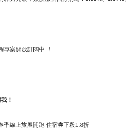
程專案開放訂閱中 ！
選我！
春季線上旅展開跑 住宿券下殺1.8折