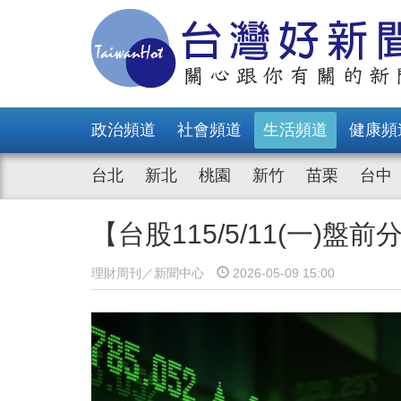
政治頻道
社會頻道
生活頻道
健康頻
台北
新北
桃園
新竹
苗栗
台中
【台股115/5/11(一)盤前
理財周刊／新聞中心
2026-05-09 15:00