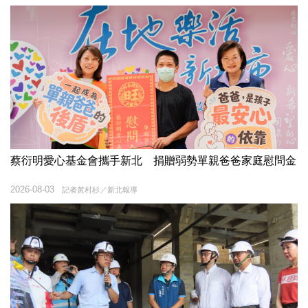
蔡衍明愛心基金會攜手新北 捐贈弱勢單親爸爸家庭慰問金
2026-08-03
記者黃村杉／新北報導