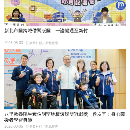
新北市圖跨域借閱版圖 一證暢通至新竹
2026-08-03
記者黃村杉／新北報導
八里教養院生奪伯明罕地板滾球雙冠獻獎 侯友宜：身心障
礙者學習典範
2026-08-05
記者黃村杉／新北報導