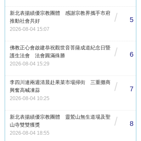
新北表揚績優宗教團體 感謝宗教界攜手市府
/
5
推動社會共好
2026-08-04 15:07
佛教正心會啟建恭祝觀世音菩薩成道紀念日暨
/
6
護生法會 法會圓滿殊勝
2026-08-04 15:29
李四川連兩週清晨赴果菜市場掃街 三重攤商
/
7
興奮高喊凍蒜
2026-08-04 10:25
新北表揚績優宗教團體 靈鷲山無生道場及聖
/
8
山寺雙雙獲獎
2026-08-04 18:55