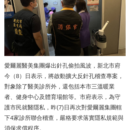
愛爾麗醫美集團爆出針孔偷拍風波，新北市府
今（8）日表示，將啟動擴大反針孔稽查專案，
對象除了醫美診所外，還包括本市三溫暖業
者、健身中心及體育場館等。市府表示，為守
護市民就醫隱私，昨(7)日再次對愛爾麗集團轄
下4家診所聯合稽查，嚴格要求落實隱私規範與
消保求償程序。