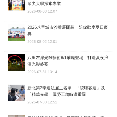
頂尖大學探索專業
2026-08-03 12:07
2026八里城市沙雕展開幕 陪你歡度夏日慶
典
2026-08-02 12:01
八里左岸光雕藝術8/1璀璨登場 打造夏夜浪
漫光影盛宴
2026-07-31 13:14
新北第2季違法雇主名單 「統聯客運」及
「精華光學」屢勞工超時遭重罰
2026-07-30 12:51