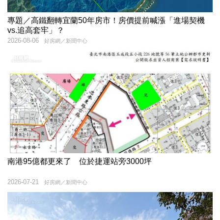
專題／高鐵翻轉宜蘭50年房市！房價提前喊漲「進場契機
vs.追高套牢」？
2026-08-06
好房網／新聞中心
南港95億都更來了 位於捷運站旁3000坪
2026-07-21
好房網／新聞中心