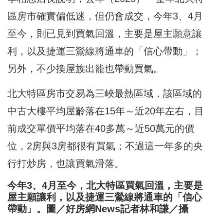
區房市確實偏低迷，但仍會成交，今年3、4月
至今，則已見到買氣回溫，主要是屋主願意讓
利，以及捷運三鶯線將通車的「信心帶動」；
另外，不少換屋族出籠也帶動買氣。
北大特區房市交易為三峽最熱區域，該區域的
中古大樓平均屋齡落在15年～近20年左右，目
前成交單價平均落在40多萬～近50萬元的價
位，2房與3房都很有買氣；不過這一年多的央
行打炒房，也讓買氣滑落。
今年3、4月至今，北大特區買氣回溫，主要是
屋主願讓利，以及捷運三鶯線將通車的「信心
帶動」。圖／好房網News記者林和謙／攝