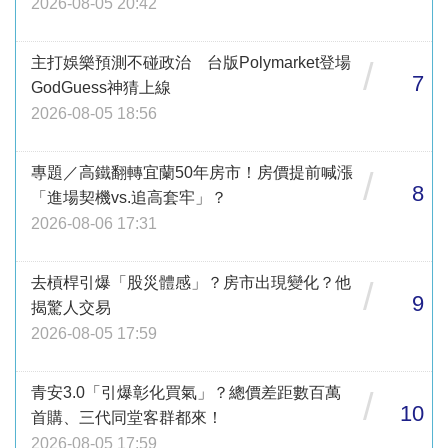
2026-08-05 20:42
主打娛樂預測不碰政治 台版Polymarket登場
/
7
GodGuess神猜上線
2026-08-05 18:56
專題／高鐵翻轉宜蘭50年房市！房價提前喊漲
/
8
「進場契機vs.追高套牢」？
2026-08-06 17:31
去槓桿引爆「股災體感」？房市出現變化？他
/
9
揭驚人交易
2026-08-05 17:59
青安3.0「引爆彰化買氣」？總價差距數百萬
/
10
首購、三代同堂客群都來！
2026-08-05 17:59