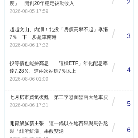
2
度」 開創20年穩定被動收入
2026-08-05 17:59
超越文山、內湖！北投「房價高攀不起」季漲
/
3
7％ 下一步超車南港
2026-08-06 17:32
投等債也能拚高息 「這檔ETF」年化配息率
/
4
達7.28％、連兩次站穩7％以上
2026-08-06 01:09
七月房市買氣復甦 第三季恐面臨兩大煞車皮
/
5
2026-08-06 17:31
開胃解膩新主張 這一鍋以在地百果與馬告熬
/
6
製「緋澄鮮漾」果酸雙湯