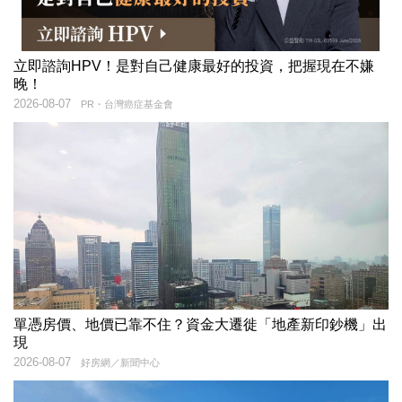
立即諮詢HPV！是對自己健康最好的投資，把握現在不嫌
晚！
2026-08-07
PR・台灣癌症基金會
單憑房價、地價已靠不住？資金大遷徙「地產新印鈔機」出
現
2026-08-07
好房網／新聞中心