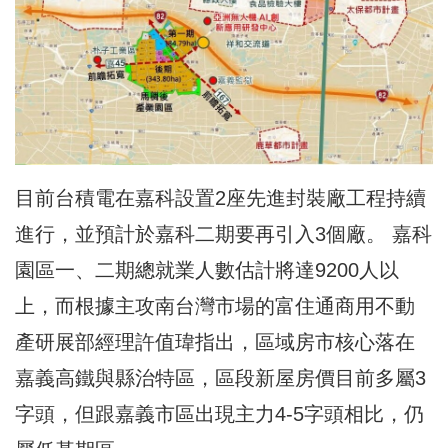
目前台積電在嘉科設置2座先進封裝廠工程持續
進行，並預計於嘉科二期要再引入3個廠。 嘉科
園區一、二期總就業人數估計將達9200人以
上，而根據主攻南台灣市場的富住通商用不動
產研展部經理許值瑋指出，區域房市核心落在
嘉義高鐵與縣治特區，區段新屋房價目前多屬3
字頭，但跟嘉義市區出現主力4-5字頭相比，仍