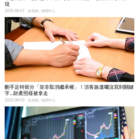
現
2026-08-07
好房網／新聞中心
刪手足特留分「並非取消繼承權」！頂客族遺囑沒寫到關鍵
字...財產照樣被拿走
2026-08-03
好房網／新聞中心