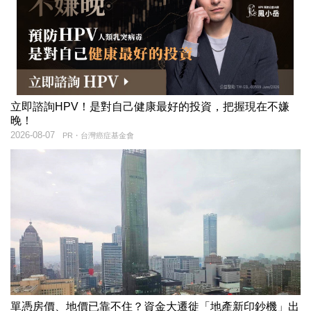
立即諮詢HPV！是對自己健康最好的投資，把握現在不嫌
晚！
2026-08-07
PR・台灣癌症基金會
單憑房價、地價已靠不住？資金大遷徙「地產新印鈔機」出