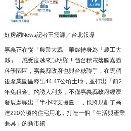
好房網News記者王震濂／台北報導
嘉義正在從「農業大縣」華麗轉身為「農工大
縣」，感受度越來越明顯！隨台積電落腳嘉義
科學園區，嘉義縣政府也與台糖聯手，在馬稠
後產業園區釋出44.47公頃土地，並打出「前2
年免租金」的誘人利多，不僅嘉義縣政府經濟
發展處喊出「半小時支援圈」，也將規劃了高
達220公頃的住宅用地，打造一個「生活與產業
兼具」的新市鎮。