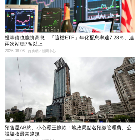
投等債也能拚高息 「這檔ETF」年化配息率達7.28％、連
兩次站穩7％以上
2026-08-06
好房網／新聞中心
預售屋AB約、小心霸王條款！地政局點名預繳管理費、公
設驗收最常違規