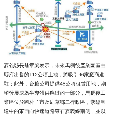
嘉義縣長翁章梁表示，未來馬稠後產業園區由
縣府出售的112公頃土地，將吸引96家廠商進
駐；此外，台糖公司提供45公頃租賃用地，期
望發展成為半導體供應鏈的一部分，馬稠後工
業區位於跨朴子市及鹿草鄉二行政區，緊臨興
建中的東西向快速道路東石嘉義線南側，並以