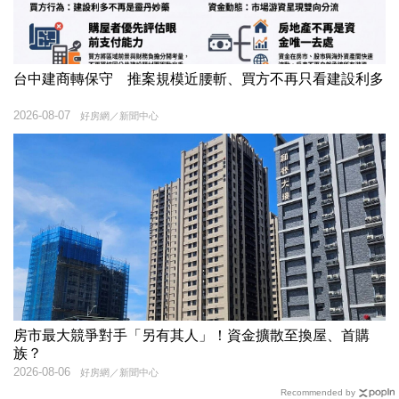
台中建商轉保守 推案規模近腰斬、買方不再只看建設利多
2026-08-07
好房網／新聞中心
房市最大競爭對手「另有其人」！資金擴散至換屋、首購
族？
2026-08-06
好房網／新聞中心
Recommended by