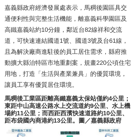
嘉義縣政府經濟發展處表示，馬稠後園區具交
通便利性與完整生活機能，離嘉義科學園區及
高鐵嘉義站約10分鐘，鄰近台82線祥和交流
道，可快速連結國道1號、國道3號及台61線，
且為解決廠商進駐後的員工居住需求，縣府推
動擴大縣治特區市地重劃案，規畫220公頃住宅
用地，打造「生活與產業兼具」的優質環境，
讓員工享有優質居住環境。
馬稠後工業區距離高鐵嘉義太保站僅約4公里；
東距中山高速公路水上交流道約9公里、水上機
場約11公里；而西距西濱快速道路約10公里、
距布袋國內商港約13公里。圖／嘉義縣政府