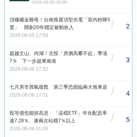
2026-08-05 18:00
頂樓藏金雞母！台南推屋頂型光電「室內秒降5
/
2
度」 開創20年穩定被動收入
2026-08-05 17:59
超越文山、內湖！北投「房價高攀不起」季漲
/
3
7％ 下一步超車南港
2026-08-06 17:32
七月房市買氣復甦 第三季恐面臨兩大煞車皮
/
4
2026-08-06 17:31
投等債也能拚高息 「這檔ETF」年化配息率
/
5
達7.28％、連兩次站穩7％以上
2026-08-06 01:09