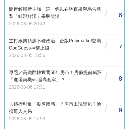
開胃解膩新主張 這一鍋以在地百果與馬告熬
/
6
製「緋澄鮮漾」果酸雙湯
2026-08-05 20:42
主打娛樂預測不碰政治 台版Polymarket登場
/
7
GodGuess神猜上線
2026-08-05 18:56
專題／高鐵翻轉宜蘭50年房市！房價提前喊漲
/
8
「進場契機vs.追高套牢」？
2026-08-06 17:31
去槓桿引爆「股災體感」？房市出現變化？他
/
9
揭驚人交易
2026-08-05 17:59