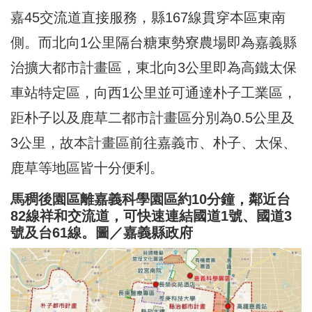
嘉45交流道直接服務，縣167線貫穿本區東南
側。而北向1公里隔台糖東勢寮農場即為嘉義縣
治擴大都市計畫區，東北向3公里即為高鐵太保
車站特定區，向西1公里並可通達朴子工業區，
距朴子以及鹿草二都市計畫區分別為0.5公里及
3公里，故本計畫區前往嘉義市、朴子、太保、
鹿草等地區皆十分便利。
馬稠後園區離嘉義科學園區約10分鐘，鄰近台
82線祥和交流道，可快速連結國道1號、國道3
號及台61線。圖／嘉義縣政府