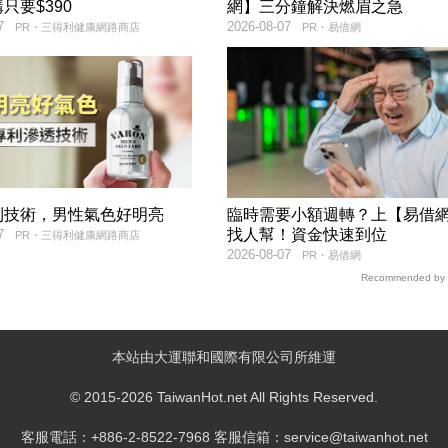
只要$390
網】三分鐘解決燃眉之急
7
2026-08-07
PR・三得利健康網路商店
PR・易借網
利技術，男性氣色好明亮
臨時需要小額週轉？上【易借
找人幫！資金快速到位
7
PR・三得利健康網路商店
2026-08-07
PR・易借網
Recommended by
本站由大運聯和國際有限公司所維運
© 2015-2026 TaiwanHot.net All Rights Reserved.
客服電話：+886-2-8522-7968 客服信箱：service@taiwanhot.net