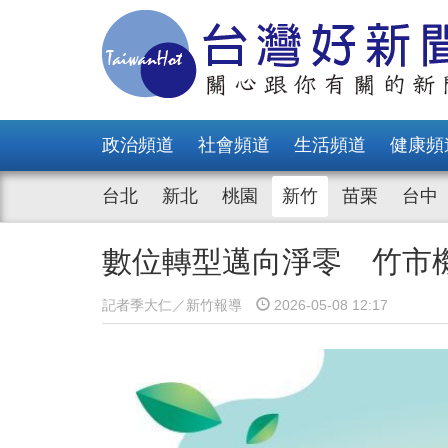
政治頻道
社會頻道
生活頻道
健康頻
台北
新北
桃園
新竹
苗栗
台中
數位轉型邁向淨零 竹市
記者季大仁／新竹報導
2026-05-08 12:17