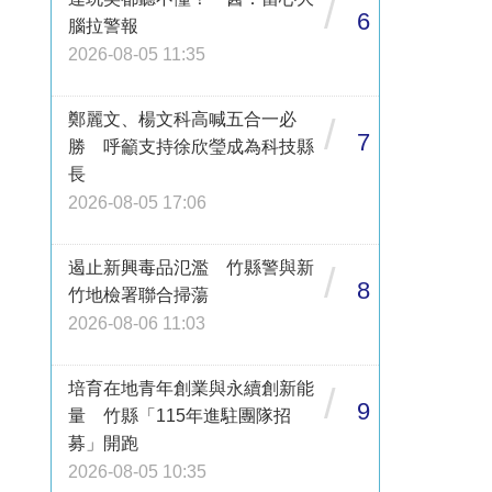
/
6
腦拉警報
2026-08-05 11:35
鄭麗文、楊文科高喊五合一必
/
7
勝 呼籲支持徐欣瑩成為科技縣
長
2026-08-05 17:06
遏止新興毒品氾濫 竹縣警與新
/
8
竹地檢署聯合掃蕩
2026-08-06 11:03
培育在地青年創業與永續創新能
/
9
量 竹縣「115年進駐團隊招
募」開跑
2026-08-05 10:35