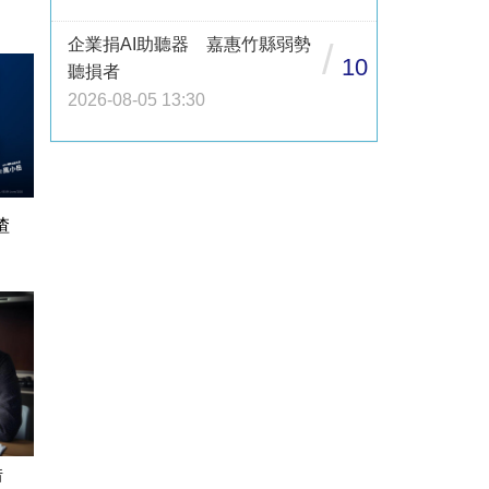
企業捐AI助聽器 嘉惠竹縣弱勢
/
10
聽損者
2026-08-05 13:30
渣
借