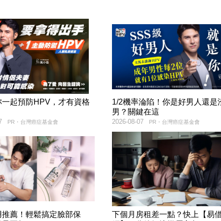
妳一起預防HPV，才有資格
1/2機率淪陷！你是好男人還是
！
男？關鍵在這
7
2026-08-07
PR・台灣癌症基金會
PR・台灣癌症基金會
用推薦！輕鬆搞定臉部保
下個月房租差一點？快上【易