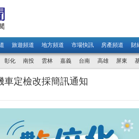
道
旅遊頻道
地方頻道
市場快訊
房產頻道
財
彰化
南投
雲林
嘉義
台南
高雄
屏東
機車定檢改採簡訊通知