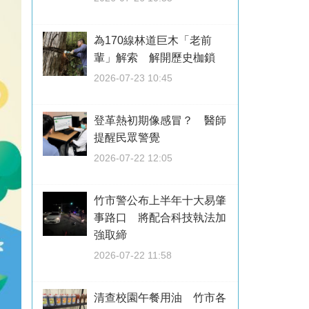
為170線林道巨木「老前
輩」解索 解開歷史枷鎖
2026-07-23 10:45
登革熱初期像感冒？ 醫師
提醒民眾警覺
2026-07-22 12:05
竹市警公布上半年十大易肇
事路口 將配合科技執法加
強取締
2026-07-22 11:58
清查校園午餐用油 竹市各