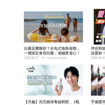
出國花費難抓？全包式海島假期，
伴侶和
一價搞定食宿玩樂，省錢更省心！
說愛妳
2026-08-07
2026-08-0
PR・Club Med Taiwan
【汎倫】洗完臉保養超輕鬆， 1瓶
宇威愛