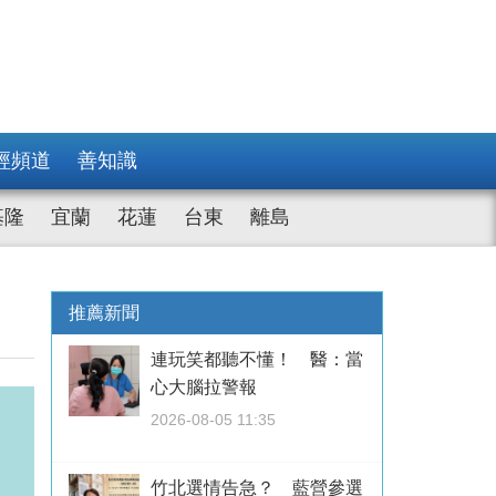
經頻道
善知識
基隆
宜蘭
花蓮
台東
離島
推薦新聞
連玩笑都聽不懂！ 醫：當
心大腦拉警報
2026-08-05 11:35
竹北選情告急？ 藍營參選