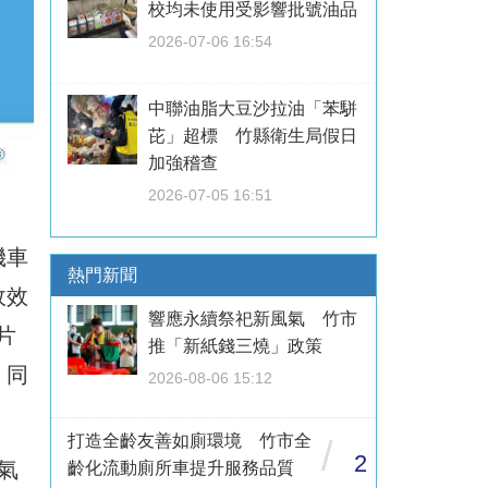
校均未使用受影響批號油品
2026-07-06 16:54
中聯油脂大豆沙拉油「苯駢
芘」超標 竹縣衛生局假日
加強稽查
2026-07-05 16:51
機車
熱門新聞
政效
響應永續祭祀新風氣 竹市
片
推「新紙錢三燒」政策
，同
2026-08-06 15:12
打造全齡友善如廁環境 竹市全
/
2
氣
齡化流動廁所車提升服務品質