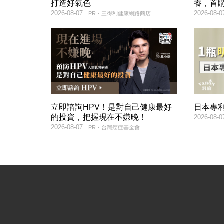
打造好氣色
養，首購
2026-08-07
2026-08-0
PR・三得利健康網路商店
立即諮詢HPV！是對自己健康最好
日本專
的投資，把握現在不嫌晚！
2026-08-0
2026-08-07
PR・台灣癌症基金會