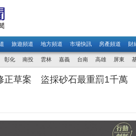
道
旅遊頻道
地方頻道
市場快訊
房產頻道
財
彰化
南投
雲林
嘉義
台南
高雄
屏東
修正草案 盜採砂石最重罰1千