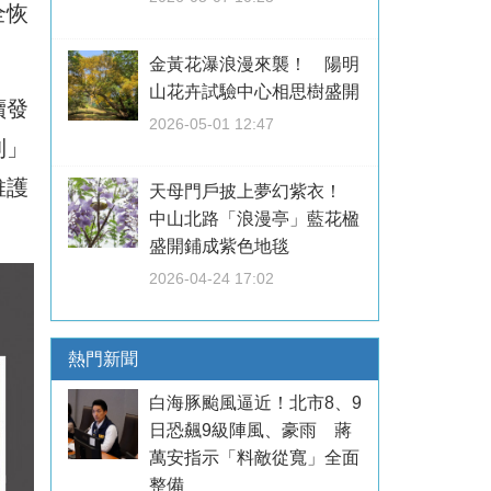
全恢
金黃花瀑浪漫來襲！ 陽明
山花卉試驗中心相思樹盛開
續發
2026-05-01 12:47
利」
維護
天母門戶披上夢幻紫衣！
中山北路「浪漫亭」藍花楹
盛開鋪成紫色地毯
2026-04-24 17:02
熱門新聞
白海豚颱風逼近！北市8、9
日恐飆9級陣風、豪雨 蔣
萬安指示「料敵從寬」全面
整備