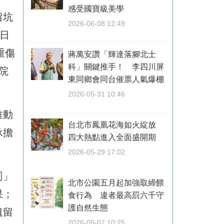
感受國寶級美學
留坑
2026-06-08 12:49
日
重傷
蔣萬安讚「輝達落腳北士
科」關鍵推手！ 李四川屏
院
東同鄉會同台催票人氣爆棚
2026-05-31 10:46
推動
台北市鳳凰花海如火綻放
承擔
四大熱點進入全面盛開期
2026-05-29 17:02
罰」
北市公園五月起加強取締餵
果；
食行為 違者最高罰六千守
護自然生態
遺留
2026-05-07 10:25