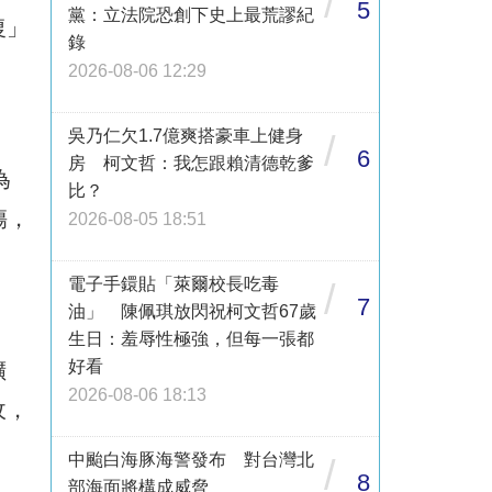
/
5
黨：立法院恐創下史上最荒謬紀
復」
錄
2026-08-06 12:29
吳乃仁欠1.7億爽搭豪車上健身
/
6
房 柯文哲：我怎跟賴清德乾爹
為
比？
傷，
2026-08-05 18:51
電子手鐶貼「萊爾校長吃毒
/
7
油」 陳佩琪放閃祝柯文哲67歲
生日：羞辱性極強，但每一張都
好看
擴
2026-08-06 18:13
收，
中颱白海豚海警發布 對台灣北
/
8
部海面將構成威脅