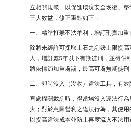
立相關規範，以促進環境安全恢復。整
三大效益，修正重點如下：
一、精準打擊不法牟利，增訂刑責加重
除將未經許可採取土石之罰鍰上限提高至
人，增訂處5年以下有期徒刑，並得併科
將依情節加重處罰，最高可處無期徒刑
二、即時沒入（沒收）違法工具，有效
查處機關裁罰時，得當場沒入違法行為
大；對於意圖營利之違法行為，其使用
以提高違法成本並防止再度流入不法用