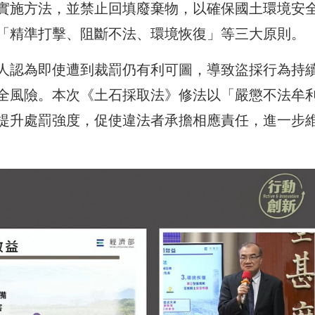
實施方法，並禁止回填廢棄物，以確保國土環境安
「精準打擊、阻斷不法、環境恢復」等三大原則。
人認為即使遭到裁罰仍有利可圖，導致盜採行為持
全風險。本次《土石採取法》修法以「嚴懲不法牟
提升處罰強度，促使違法者承擔相應責任，進一步