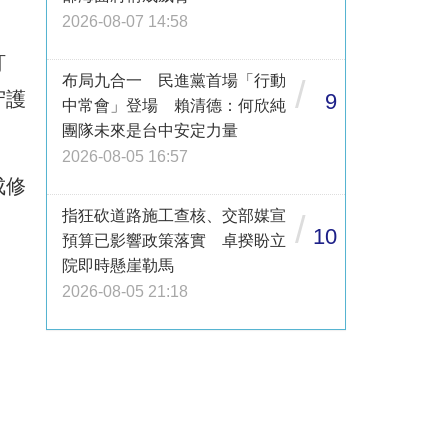
2026-08-07 14:58
訂
布局九合一 民進黨首場「行動
/
守護
9
中常會」登場 賴清德：何欣純
團隊未來是台中安定力量
2026-08-05 16:57
成修
指狂砍道路施工查核、交部媒宣
/
10
預算已影響政策落實 卓揆盼立
院即時懸崖勒馬
2026-08-05 21:18