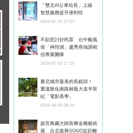
「雙北AI公車站長」上線
智慧服務提升便利性
2026-07-23 17:07
不刻意討好民眾 台中颱風
假「神預測」盧秀燕強調相
信專業團隊
2026-07-10 17:25
臺北城市最美的長鏡頭！
重溫敦化南路林蔭大道半世
紀「電影美學」
2026-06-09 08:20
故宮典藏大師吳卿金雕藝術
展 台北復興SOGO近距離