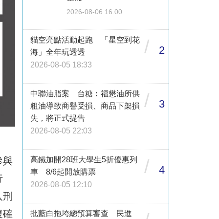
2026-08-06 16:00
貓空亮點活動起跑 「星空到花
/
2
海」全年玩透透
2026-08-05 18:33
中聯油脂案 台糖︰福懋油所供
/
3
粗油導致商譽受損、商品下架損
失，將正式提告
2026-08-05 22:03
參與
高鐵加開28班大學生5折優惠列
/
4
車 8/6起開放購票
行
2026-08-05 12:10
入刑
復確
批藍白拖垮總預算審查 民進