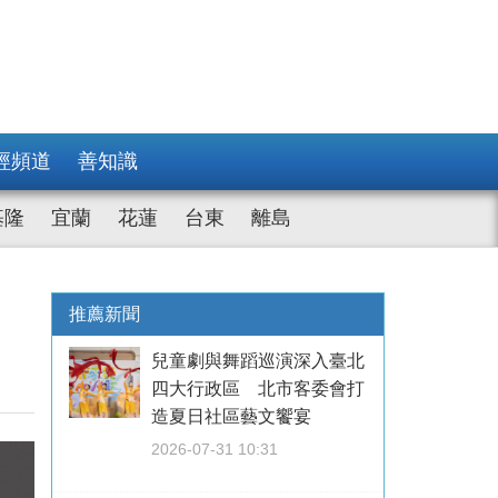
經頻道
善知識
基隆
宜蘭
花蓮
台東
離島
萬
推薦新聞
兒童劇與舞蹈巡演深入臺北
四大行政區 北市客委會打
造夏日社區藝文饗宴
2026-07-31 10:31