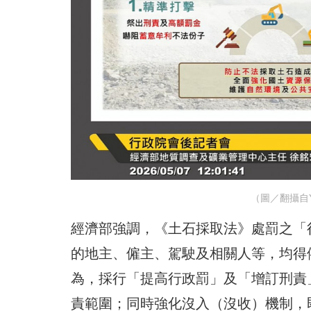
（圖／翻攝自Y
經濟部強調，《土石採取法》處罰之「
的地主、僱主、駕駛及相關人等，均得
為，採行「提高行政罰」及「增訂刑責
責範圍；同時強化沒入（沒收）機制，