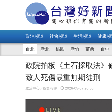
政治頻道
社會頻道
生活頻道
健康頻
台北
新北
桃園
新竹
苗栗
台中
政院拍板《土石採取法》
致人死傷最重無期徒刑
政治中心／綜合報導
2026-05-07 20:30