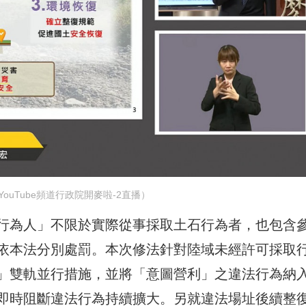
ouTube頻道行政院開麥啦-2直播）
行為人」不限於實際從事採取土石行為者，也包含
依本法分別處罰。本次修法針對陸域未經許可採取
」雙軌並行措施，並將「意圖營利」之違法行為納
即時阻斷違法行為持續擴大。另就違法場址後續整