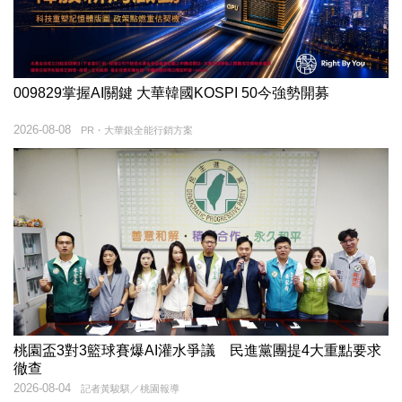
009829掌握AI關鍵 大華韓國KOSPI 50今強勢開募
2026-08-08
PR・大華銀全能行銷方案
桃園盃3對3籃球賽爆AI灌水爭議 民進黨團提4大重點要求
徹查
2026-08-04
記者黃駿騏／桃園報導