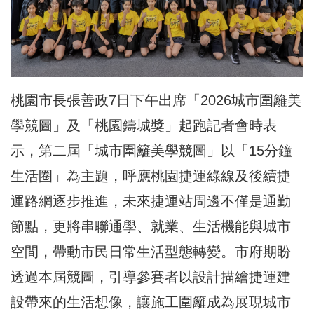
桃園市長張善政7日下午出席「2026城市圍籬美
學競圖」及「桃園鑄城獎」起跑記者會時表
示，第二屆「城市圍籬美學競圖」以「15分鐘
生活圈」為主題，呼應桃園捷運綠線及後續捷
運路網逐步推進，未來捷運站周邊不僅是通勤
節點，更將串聯通學、就業、生活機能與城市
空間，帶動市民日常生活型態轉變。市府期盼
透過本屆競圖，引導參賽者以設計描繪捷運建
設帶來的生活想像，讓施工圍籬成為展現城市