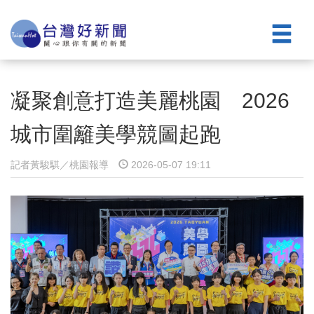
凝聚創意打造美麗桃園 2026
城市圍籬美學競圖起跑
記者黃駿騏／桃園報導
2026-05-07 19:11