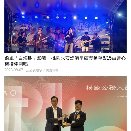
颱風「白海豚」影響 桃園永安漁港星繽樂延至8/15由曾心
梅接棒開唱
2026-08-07
記者黃駿騏／桃園報導