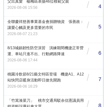
父出真愛 楊梅區表揚46位模範父親
/
4
2026-08-06 15:56
全聯慶祥慈善事業基金會捐贈物資 張善政：
/
5
讓愛心觸及更多需要的市民
2026-08-07 21:23
8/13城鎮韌性防空演習 演練期間機捷正常營
/
6
運、車站只進不出、行動網路降速
2026-08-06 17:44
桃園冷飲節8/21藝文特區登場 機捷A1、A12
/
7
站快閃店暖身活動即日搶先開跑
2026-08-06 16:29
「竹篙湊菜刀」 桃市交通局駁余信憲議員用
/
8
錯資料誤導社會大眾