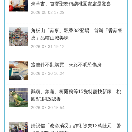
毫草書、首擲聖筊稱讚桃園處處是驚喜
2026-08-02 17:29
角板山「菇事」飄香8/2登場 首辦「香菇餐
桌」品嚐山城美味
2026-07-31 19:12
瘦瘦針不亂購買 來路不明恐傷身
2026-07-30 16:24
鸚鵡、象龜、柯爾鴨等15隻特寵找新家 桃
園8/1開放認養
2026-07-30 15:54
婦誤信「改命消災」詐術險失13萬餘元 警