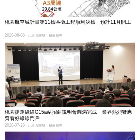
桃園航空城計畫第11標區徵工程順利決標 預計11月開工
2026-08-08
記者黃駿騏／桃園報導
桃園捷運綠線G15a站招商說明會圓滿完成 業界熱烈響應
齊看好綠線門戶
2026-07-28
記者黃駿騏／桃園報導