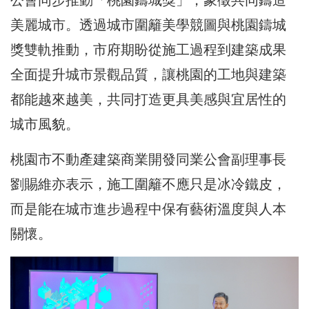
美麗城市。透過城市圍籬美學競圖與桃園鑄城
獎雙軌推動，市府期盼從施工過程到建築成果
全面提升城市景觀品質，讓桃園的工地與建築
都能越來越美，共同打造更具美感與宜居性的
城市風貌。
桃園市不動產建築商業開發同業公會副理事長
劉賜維亦表示，施工圍籬不應只是冰冷鐵皮，
而是能在城市進步過程中保有藝術溫度與人本
關懷。