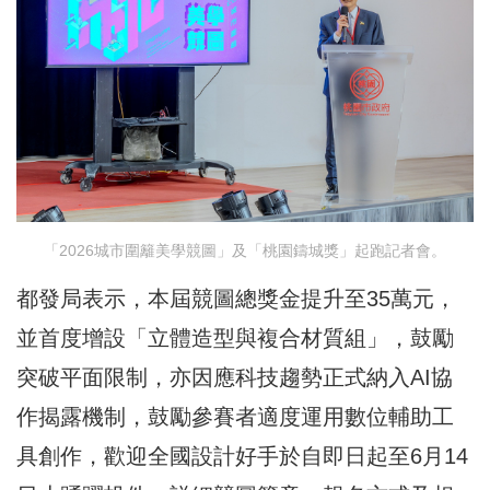
「2026城市圍籬美學競圖」及「桃園鑄城獎」起跑記者會。
都發局表示，本屆競圖總獎金提升至35萬元，
並首度增設「立體造型與複合材質組」，鼓勵
突破平面限制，亦因應科技趨勢正式納入AI協
作揭露機制，鼓勵參賽者適度運用數位輔助工
具創作，歡迎全國設計好手於自即日起至6月14