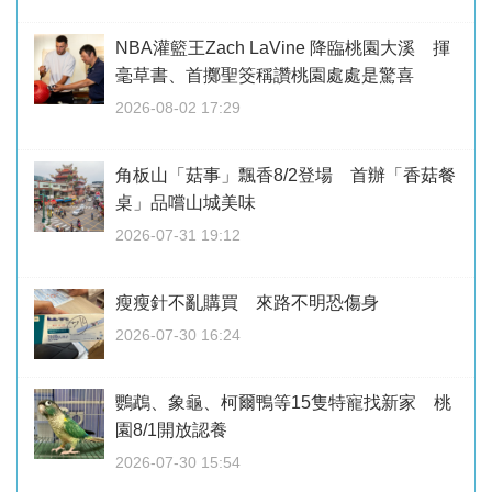
NBA灌籃王Zach LaVine 降臨桃園大溪 揮
毫草書、首擲聖筊稱讚桃園處處是驚喜
2026-08-02 17:29
角板山「菇事」飄香8/2登場 首辦「香菇餐
桌」品嚐山城美味
2026-07-31 19:12
瘦瘦針不亂購買 來路不明恐傷身
2026-07-30 16:24
鸚鵡、象龜、柯爾鴨等15隻特寵找新家 桃
園8/1開放認養
2026-07-30 15:54