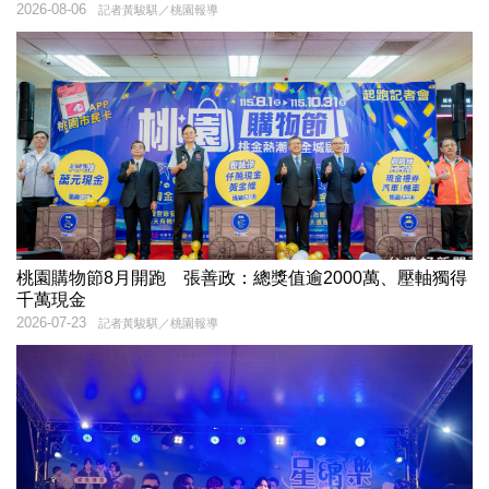
2026-08-06
記者黃駿騏／桃園報導
桃園購物節8月開跑 張善政：總獎值逾2000萬、壓軸獨得
千萬現金
2026-07-23
記者黃駿騏／桃園報導