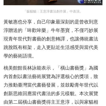
「躲貓貓：王意淳書法創作展」中表演。
黃敏惠也分享，自己印象最深刻的是曾收到意
淳贈送的「哞歡哞樂」牛年墨寶，不僅巧妙展
現青年世代對書藝的創意轉譯，也讓傳統書法
跳脫既有框架，走入更貼近生活感受與當代美
學的藝術語境。
桃美館館長林詠能表示，「橫山書藝獎」為國
內首創以書法藝術展覽為評選核心的獎項，致
力推動臺灣當代書藝發展，並鼓勵青年世代以
創新思維回應當代書法的多元樣貌。本次展覽
由第二屆橫山書藝獎得主王意淳，以與家貓相