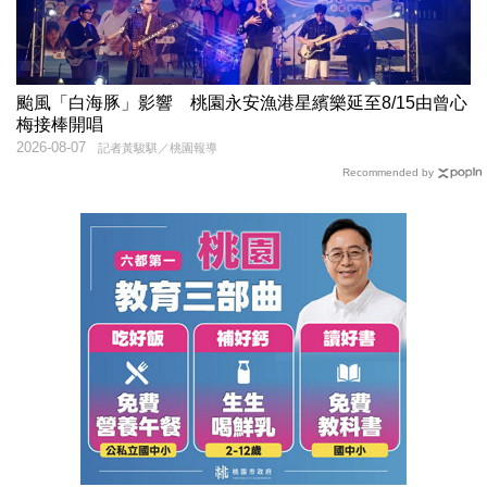
颱風「白海豚」影響 桃園永安漁港星繽樂延至8/15由曾心
梅接棒開唱
2026-08-07
記者黃駿騏／桃園報導
Recommended by