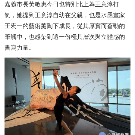
嘉義市長黃敏惠今日也特別北上為王意淳打
氣，她提到王意淳自幼在父親，也是水墨畫家
王宏一的藝術薰陶下成長，從其厚實而蒼勁的
筆觸中，也感染到這一份極具層次與立體感的
書寫力量。