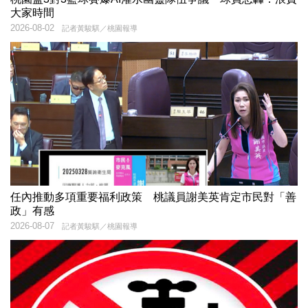
大家時間
2026-08-02
記者黃駿騏／桃園報導
任內推動多項重要福利政策 桃議員謝美英肯定市民對「善
政」有感
2026-08-07
記者黃駿騏／桃園報導