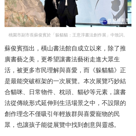
桃園市副市長蘇俊賓於「躲貓貓：王意淳書法創作展」中致詞。
蘇俊賓指出，橫山書法館自成立以來，除了推
廣書藝之美，更希望讓書法藝術走進大眾生
活，被更多市民理解與喜愛，而《躲貓貓》正
是最能突破框架的一次展覽。本次展覽巧妙結
合貓咪、日常物件、枕頭、貓砂等元素，讓書
法從傳統形式延伸到生活場景之中，不設限的
創作理念不僅吸引年輕族群與喜愛寵物的民
眾，也讓孩子能從展覽中找到創意與靈感。