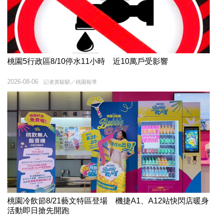
桃園5行政區8/10停水11小時 近10萬戶受影響
2026-08-06
記者黃駿騏／桃園報導
桃園冷飲節8/21藝文特區登場 機捷A1、A12站快閃店暖身
活動即日搶先開跑