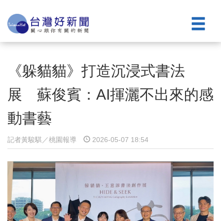
《躲貓貓》打造沉浸式書法
展 蘇俊賓：AI揮灑不出來的感
動書藝
記者黃駿騏／桃園報導
2026-05-07 18:54