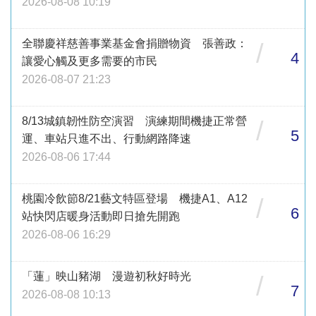
2026-08-08 10:19
全聯慶祥慈善事業基金會捐贈物資 張善政：
/
4
讓愛心觸及更多需要的市民
2026-08-07 21:23
8/13城鎮韌性防空演習 演練期間機捷正常營
/
5
運、車站只進不出、行動網路降速
2026-08-06 17:44
桃園冷飲節8/21藝文特區登場 機捷A1、A12
/
6
站快閃店暖身活動即日搶先開跑
2026-08-06 16:29
「蓮」映山豬湖 漫遊初秋好時光
/
7
2026-08-08 10:13