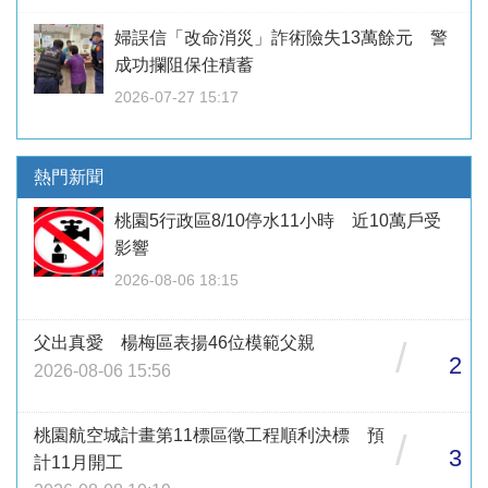
婦誤信「改命消災」詐術險失13萬餘元 警
成功攔阻保住積蓄
2026-07-27 15:17
熱門新聞
桃園5行政區8/10停水11小時 近10萬戶受
影響
2026-08-06 18:15
父出真愛 楊梅區表揚46位模範父親
/
2
2026-08-06 15:56
桃園航空城計畫第11標區徵工程順利決標 預
/
3
計11月開工