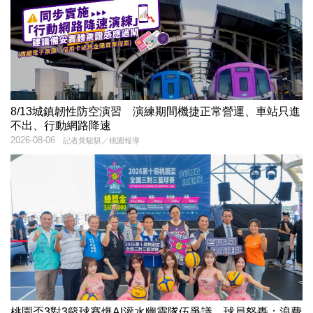
8/13城鎮韌性防空演習 演練期間機捷正常營運、車站只進
不出、行動網路降速
2026-08-06
記者黃駿騏／桃園報導
桃園盃3對3籃球賽爆AI灌水幽靈隊伍爭議 球員怒轟：浪費