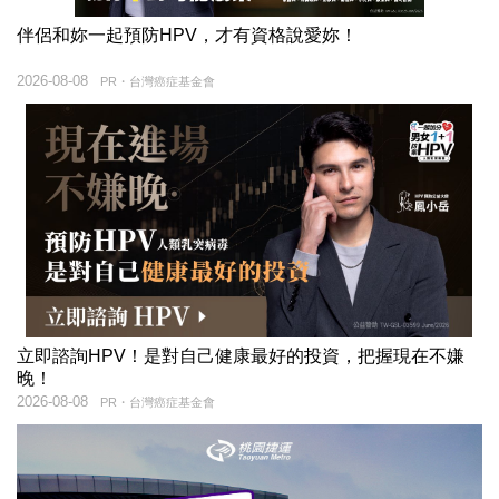
伴侶和妳一起預防HPV，才有資格說愛妳！
2026-08-08
PR・台灣癌症基金會
立即諮詢HPV！是對自己健康最好的投資，把握現在不嫌
晚！
2026-08-08
PR・台灣癌症基金會