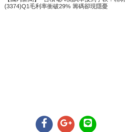
(3374)Q1毛利率衝破29% 籌碼卻現隱憂