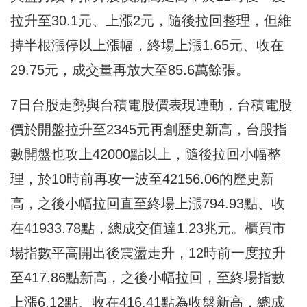
拉升至30.1元、上漲2元，隨後拉回整理，但維
持半根漲停以上漲幅，終場上漲1.65元、收在
29.75元，成交量再放大至85.6萬餘張。
7日台股走勢與台積電股價表現連動，台積電股
價於開盤拉升至2345元再創歷史新高，台股指
數開盤也攻上42000點以上，隨後拉回小幅整
理，於10時前再攻一波至42156.06的歷史新
高，之後小幅拉回直至終場上漲794.93點、收
在41933.78點，總成交值達1.23兆元。櫃買市
場指數平高開出後震盪走升，12時前一度拉升
至417.86點新高，之後小幅拉回，至終場指數
上漲6.12點、收在416.41點為收盤新高，總成