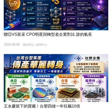
聯亞VS富采 CPO明星與轉型老企業對比 誰的氣長
2026-08-06
理財周刊／新聞中心
王永慶留下的寶藏！台塑四雄一年狂飆10倍