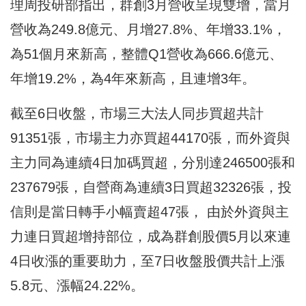
理周投研部指出，群創3月營收呈現雙增，當月
營收為249.8億元、月增27.8%、年增33.1%，
為51個月來新高，整體Q1營收為666.6億元、
年增19.2%，為4年來新高，且連增3年。
截至6日收盤，市場三大法人同步買超共計
91351張，市場主力亦買超44170張，而外資與
主力同為連續4日加碼買超，分別達246500張和
237679張，自營商為連續3日買超32326張，投
信則是當日轉手小幅賣超47張， 由於外資與主
力連日買超增持部位，成為群創股價5月以來連
4日收漲的重要助力，至7日收盤股價共計上漲
5.8元、漲幅24.22%。