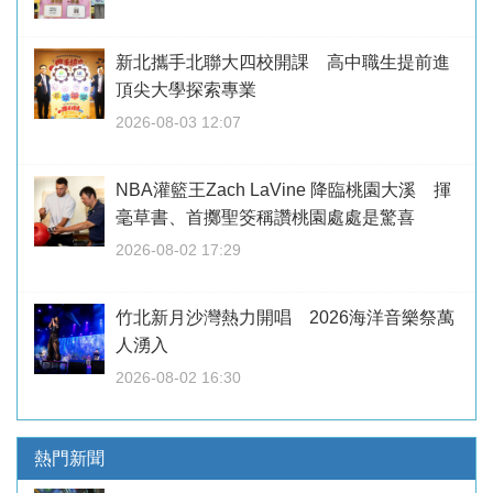
新北攜手北聯大四校開課 高中職生提前進
頂尖大學探索專業
2026-08-03 12:07
NBA灌籃王Zach LaVine 降臨桃園大溪 揮
毫草書、首擲聖筊稱讚桃園處處是驚喜
2026-08-02 17:29
竹北新月沙灣熱力開唱 2026海洋音樂祭萬
人湧入
2026-08-02 16:30
熱門新聞