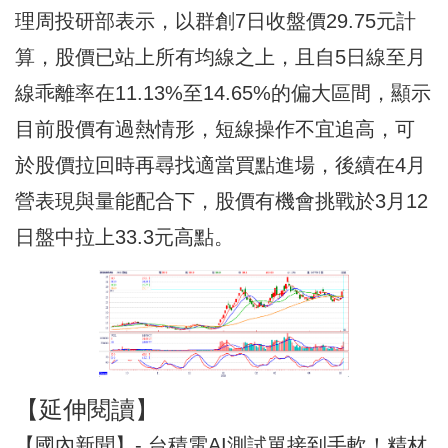
理周投研部表示，以群創7日收盤價29.75元計
算，股價已站上所有均線之上，且自5日線至月
線乖離率在11.13%至14.65%的偏大區間，顯示
目前股價有過熱情形，短線操作不宜追高，可
於股價拉回時再尋找適當買點進場，後續在4月
營表現與量能配合下，股價有機會挑戰於3月12
日盤中拉上33.3元高點。
【延伸閱讀】
【國內新聞】- 台積電AI測試單接到手軟！精材