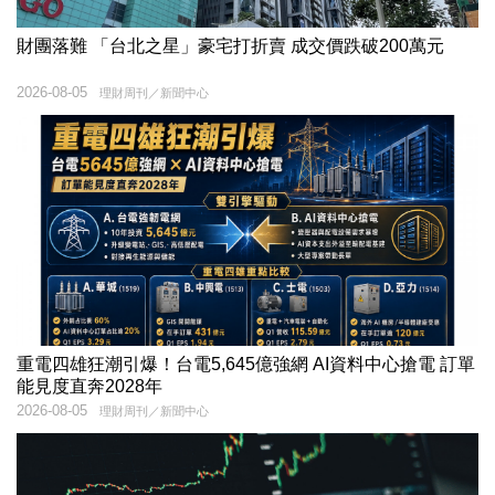
財團落難 「台北之星」豪宅打折賣 成交價跌破200萬元
2026-08-05
理財周刊／新聞中心
重電四雄狂潮引爆！台電5,645億強網 AI資料中心搶電 訂單
能見度直奔2028年
2026-08-05
理財周刊／新聞中心