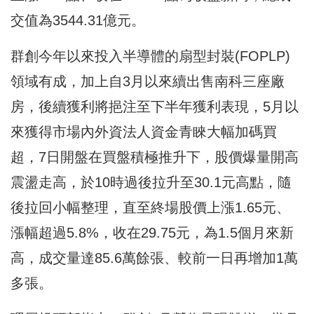
交值為3544.31億元。
群創今年以來投入半導體的扇型封裝(FOPLP)
領域有成，加上自3月以來續出售南科三座廠
房，後續獲利將挹注至下半年獲利表現，5月以
來獲得市場內外資法人資金青睞大幅加碼買
超，7日開盤在買盤積極推升下，股價爆量開高
震盪走高，於10時過後拉升至30.1元高點，隨
後拉回小幅整理，直至終場股價上漲1.65元、
漲幅超過5.8%，收在29.75元，為1.5個月來新
高，成交量達85.6萬餘張、較前一日再增加1萬
多張。