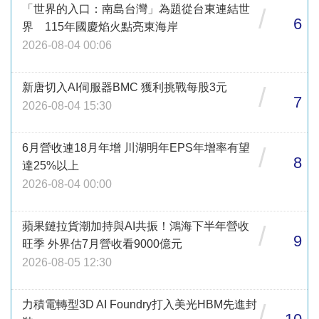
「世界的入口：南島台灣」為題從台東連結世
/
6
界 115年國慶焰火點亮東海岸
2026-08-04 00:06
新唐切入AI伺服器BMC 獲利挑戰每股3元
/
7
2026-08-04 15:30
6月營收連18月年增 川湖明年EPS年增率有望
/
8
達25%以上
2026-08-04 00:00
蘋果鏈拉貨潮加持與AI共振！鴻海下半年營收
/
9
旺季 外界估7月營收看9000億元
2026-08-05 12:30
力積電轉型3D AI Foundry打入美光HBM先進封
/