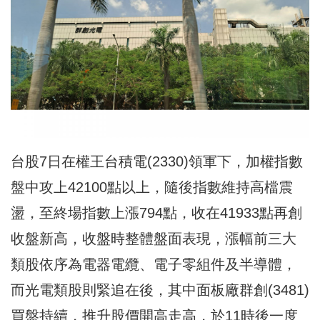
台股7日在權王台積電(2330)領軍下，加權指數
盤中攻上42100點以上，隨後指數維持高檔震
盪，至終場指數上漲794點，收在41933點再創
收盤新高，收盤時整體盤面表現，漲幅前三大
類股依序為電器電纜、電子零組件及半導體，
而光電類股則緊追在後，其中面板廠群創(3481)
買盤持續，推升股價開高走高，於11時後一度