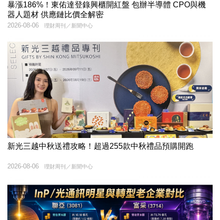
暴漲186%！東佑達登錄興櫃開紅盤 包辦半導體 CPO與機
器人題材 供應鏈比價全解密
2026-08-06
理財周刊／新聞中心
新光三越中秋送禮攻略！超過255款中秋禮品預購開跑
2026-08-06
理財周刊／新聞中心