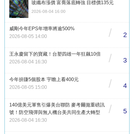
玻纖布漲價 富喬落底轉強 目標價135元
2026-08-04 16:00
威剛今年EPS年增率將逾500%
/
2
2026-08-05 14:00
王永慶留下的寶藏！台塑四雄一年狂飆10倍
/
3
2026-08-04 16:30
今年拚賺5個股本 宇瞻上看400元
/
4
2026-08-05 15:00
140億美元軍售引爆美台聯防 麥考爾拋重磅訊
/
5
號！防空飛彈與無人機台美共同生產大轉型
2026-08-04 16:30