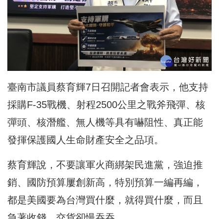
臺南市議員蔡育輝7日召開記者會表示，他支持
採購F-35戰機、射程2500公里之戰斧飛彈、核
彈頭、核潛艦、無人機等具有嚇阻性、真正能
發揮保護國人生命財產安全之品項。
蔡育輝說，不要讓軍火商綁架民進黨，強迫推
銷、國防預算屢創新高，特別預算一編再編，
都是美國要為台灣買什麼，就得買什麼，而且
急著收錢，交貨卻慢吞吞。