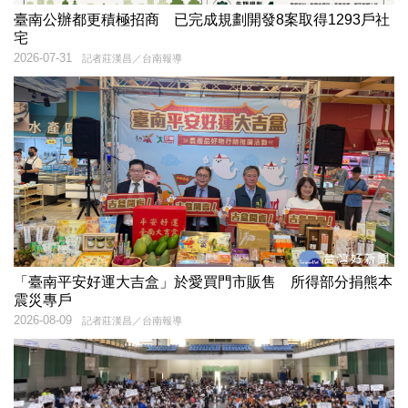
臺南公辦都更積極招商 已完成規劃開發8案取得1293戶社
宅
2026-07-31
記者莊漢昌／台南報導
「臺南平安好運大吉盒」於愛買門市販售 所得部分捐熊本
震災專戶
2026-08-09
記者莊漢昌／台南報導