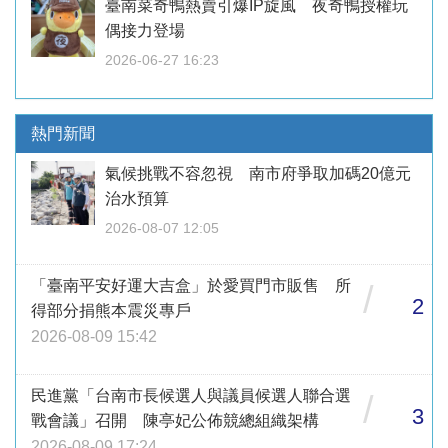
臺南菜奇鴨熱賣引爆IP旋風 夜奇鴨授權玩
偶接力登場
2026-06-27 16:23
熱門新聞
氣候挑戰不容忽視 南市府爭取加碼20億元
治水預算
2026-08-07 12:05
「臺南平安好運大吉盒」於愛買門市販售 所
/
2
得部分捐熊本震災專戶
2026-08-09 15:42
民進黨「台南市長候選人與議員候選人聯合選
/
3
戰會議」召開 陳亭妃公佈競總組織架構
2026-08-09 17:24