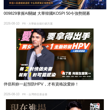
009829掌握AI關鍵 大華韓國KOSPI 50今強勢開募
2026-08-10
PR・大華銀全能行銷方案
伴侶和妳一起預防HPV，才有資格說愛妳！
2026-08-10
PR・台灣癌症基金會