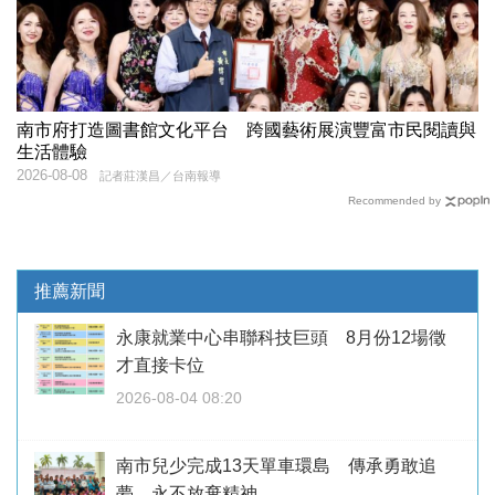
南市府打造圖書館文化平台 跨國藝術展演豐富市民閱讀與
生活體驗
2026-08-08
記者莊漢昌／台南報導
Recommended by
推薦新聞
永康就業中心串聯科技巨頭 8月份12場徵
才直接卡位
2026-08-04 08:20
南市兒少完成13天單車環島 傳承勇敢追
夢、永不放棄精神