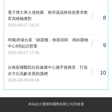
電子煙大舉入侵校園 南市議員林燕祝要求教
/
8
育局積極應對
2026-08-07 16:14
86載府城台菜「錦霞樓」煥新回歸 南紡購物
/
9
中心8/8起試營運
2026-08-07 17:36
台南新樓醫院社區健康中心攜手復興里 打造
/
10
全方位高齡友善防護網
2026-08-09 08:48
本站由大運聯和國際有限公司所維運