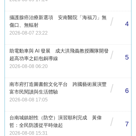
攝護腺癌治療新選項 安南醫院「海福刀」無
/
4
傷口、無輻射
2026-08-07 23:22
助電動車與 AI 發展 成大洪飛義教授團隊開發
/
5
超高功率之鋁包銅導線
2026-08-08 06:20
南市府打造圖書館文化平台 跨國藝術展演豐
/
6
富市民閱讀與生活體驗
2026-08-08 17:05
台南城鎮韌性（防空）演習順利完成 黃偉
/
7
哲：全民防護從平時做起
2026-08-08 15:31