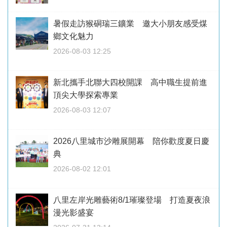
暑假走訪猴硐瑞三鑛業 邀大小朋友感受煤
鄉文化魅力
2026-08-03 12:25
新北攜手北聯大四校開課 高中職生提前進
頂尖大學探索專業
2026-08-03 12:07
2026八里城市沙雕展開幕 陪你歡度夏日慶
典
2026-08-02 12:01
八里左岸光雕藝術8/1璀璨登場 打造夏夜浪
漫光影盛宴