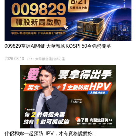
009829掌握AI關鍵 大華韓國KOSPI 50今強勢開募
2026-08-10
PR・大華銀全能行銷方案
伴侶和妳一起預防HPV，才有資格說愛妳！