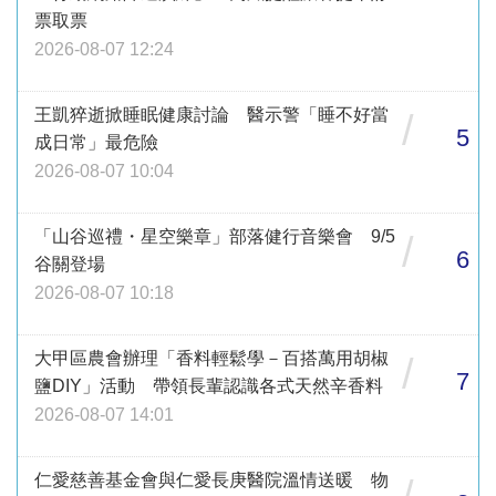
票取票
2026-08-07 12:24
王凱猝逝掀睡眠健康討論 醫示警「睡不好當
/
5
成日常」最危險
2026-08-07 10:04
「山谷巡禮・星空樂章」部落健行音樂會 9/5
/
6
谷關登場
2026-08-07 10:18
大甲區農會辦理「香料輕鬆學－百搭萬用胡椒
/
7
鹽DIY」活動 帶領長輩認識各式天然辛香料
2026-08-07 14:01
仁愛慈善基金會與仁愛長庚醫院溫情送暖 物
/