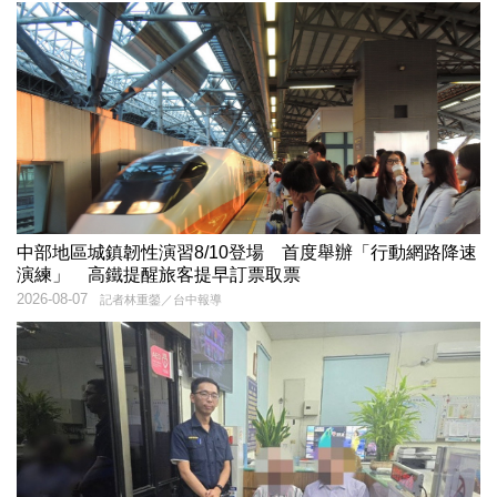
中部地區城鎮韌性演習8/10登場 首度舉辦「行動網路降速
演練」 高鐵提醒旅客提早訂票取票
2026-08-07
記者林重鎣／台中報導