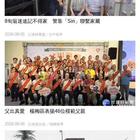
8旬翁迷途記不得家 警靠「Siri」聯繫家屬
2026-08-05
記者林重鎣／台中報導
父出真愛 楊梅區表揚46位模範父親
2026-08-06
記者葉志成 ／桃園報導