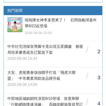
熱門新聞
啦啦隊女神李多慧來了！ 石岡熱氣球嘉年
華8/22起登場
2026-08-06 15:02
中市社宅消保宣導圖卡竟出現五星國徽 都發
/
2
局坦承審查疏失已緊急下架
2026-08-06 15:34
大安、虎尾農會強強聯手打造「飛虎大聯
/
3
盟」 中市農業局助攻品牌升級
2026-08-06 14:09
中部地區城鎮韌性演習8/10登場 首度舉辦
/
4
「行動網路降速演練」 高鐵提醒旅客提早訂