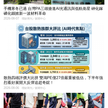
手機寒冬已過 台灣PA三雄搶進AI光通訊與低軌衛星 砷化鎵
磷化銦掀新一波材料革命
2026-08-07
理財周刊／新聞中心
散熱四雄評價大比拼 雙鴻PE僅27倍嚴重被低估，下半年強
烈看好展開大反彈追趕奇鋐！
2026-08-06
理財周刊／新聞中心