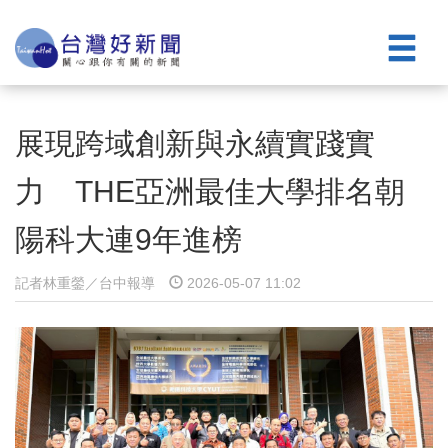
展現跨域創新與永續實踐實
力 THE亞洲最佳大學排名朝
陽科大連9年進榜
記者林重鎣／台中報導
2026-05-07 11:02