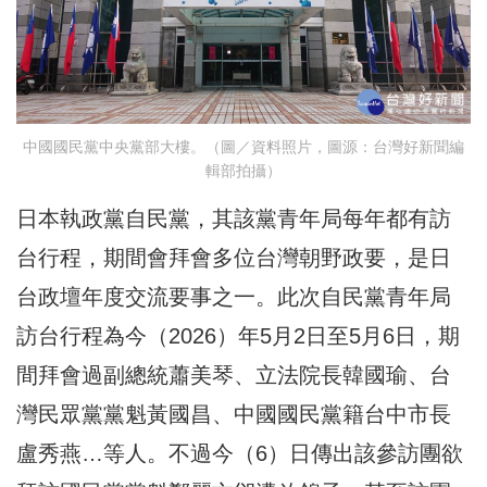
中國國民黨中央黨部大樓。（圖／資料照片，圖源：台灣好新聞編
輯部拍攝）
日本執政黨自民黨，其該黨青年局每年都有訪
台行程，期間會拜會多位台灣朝野政要，是日
台政壇年度交流要事之一。此次自民黨青年局
訪台行程為今（2026）年5月2日至5月6日，期
間拜會過副總統蕭美琴、立法院長韓國瑜、台
灣民眾黨黨魁黃國昌、中國國民黨籍台中市長
盧秀燕…等人。不過今（6）日傳出該參訪團欲