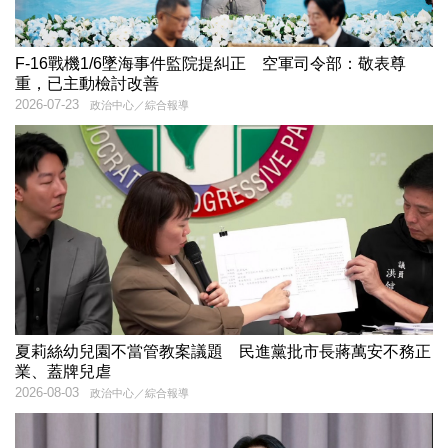
F-16戰機1/6墜海事件監院提糾正 空軍司令部：敬表尊
重，已主動檢討改善
2026-07-23
政治中心／綜合報導
夏莉絲幼兒園不當管教案議題 民進黨批市長蔣萬安不務正
業、蓋牌兒虐
2026-08-03
政治中心／綜合報導