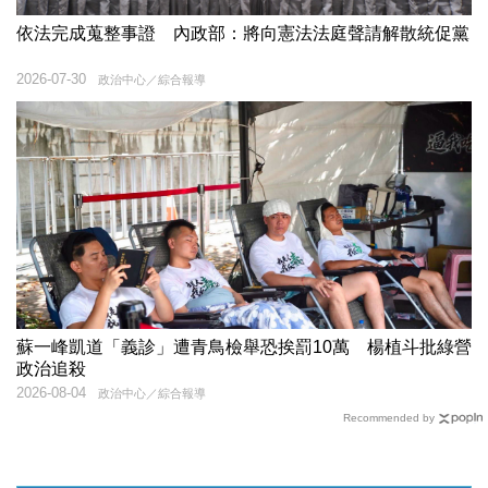
依法完成蒐整事證 內政部：將向憲法法庭聲請解散統促黨
2026-07-30
政治中心／綜合報導
蘇一峰凱道「義診」遭青鳥檢舉恐挨罰10萬 楊植斗批綠營
政治追殺
2026-08-04
政治中心／綜合報導
Recommended by