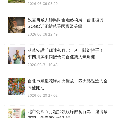
2026-06-09 08:20
故宮典藏大師吳卿金雕藝術展 台北復興
SOGO近距離感受國寶級美學
2026-06-08 12:49
蔣萬安讚「輝達落腳北士科」關鍵推手！
李四川屏東同鄉會同台催票人氣爆棚
2026-05-31 10:46
台北市鳳凰花海如火綻放 四大熱點進入全
面盛開期
2026-05-29 17:02
北市公園五月起加強取締餵食行為 違者最