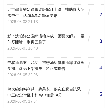
北市學童鮮奶週報改版8/31上路 補助擴大至
/
2
國中生 估28.9萬名學童受惠
2026-08-03 21:13
影／沈伯洋公園練滾輪抖成「磨藥大師」 童
/
3
仲彥開嗆：別再丟臉了！
2026-08-03 18:48
中聯油脂案 台糖︰福懋油所供粗油導致商譽
/
4
受損、商品下架損失，將正式提告
2026-08-05 22:03
萬大線動態測試 蔣萬安、侯友宜親自試乘
/
5
中正紀念堂至中和高中僅需14分
2026-08-03 17:34