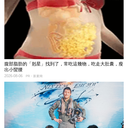
腹部脂肪的「剋星」找到了，常吃這幾物，吃走大肚囊，瘦
出小蠻腰
2026-08-06
PR・新素簡