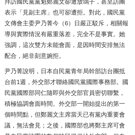
拜訪國民黨黨魁鄭麗文卻遭放鴿子，甚至訪團
表示「見副主席」也可卻遭拒。對此，國民黨
文傳會主委尹乃菁今（6）日嚴正駁斥，相關報
導與實際情況有嚴重落差，完全不是事實。她
強調，這次雙方未能會面，是因時間安排無法
配合，絕非刻意婉拒。
尹乃菁說明，日本自民黨青年局幹部訪台團抵
台前1週，外交部才聯絡國民黨國際事務部。國
民黨國際部同仁隨即與外交部官員密切聯繫，
積極協調會面時間。外交部一開始提出的第一
個時間點，但鄭麗文主席當天已有黨內重要會
議，無法會見；之後，國際部也將鄭主席可會