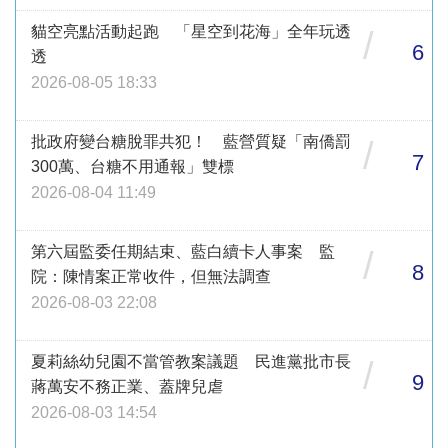
貓空亮點活動起跑 「星空到花海」全年玩透
/
6
透
2026-08-05 18:33
批政府變台糖脫罪共犯！ 藍營質疑「南僑罰
/
7
300萬、台糖不用通報」雙標
2026-08-04 11:49
第六屆監委任期結束、藍白續卡人事案 監
/
8
院：陳情案正常收件，但無法調查
2026-08-03 22:08
夏莉絲幼兒園不當管教案議題 民進黨批市長
/
9
蔣萬安不務正業、蓋牌兒虐
2026-08-03 14:54