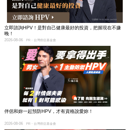
立即諮詢HPV！是對自己健康最好的投資，把握現在不嫌
晚！
2026-08-06
PR・台灣癌症基金會
伴侶和妳一起預防HPV，才有資格說愛妳！
2026-08-06
PR・台灣癌症基金會