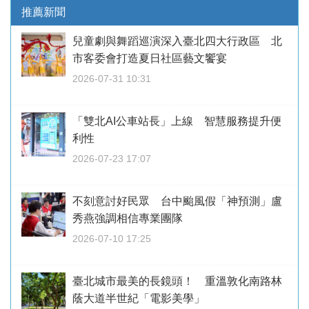
推薦新聞
兒童劇與舞蹈巡演深入臺北四大行政區 北
市客委會打造夏日社區藝文饗宴
2026-07-31 10:31
「雙北AI公車站長」上線 智慧服務提升便
利性
2026-07-23 17:07
不刻意討好民眾 台中颱風假「神預測」盧
秀燕強調相信專業團隊
2026-07-10 17:25
臺北城市最美的長鏡頭！ 重溫敦化南路林
蔭大道半世紀「電影美學」