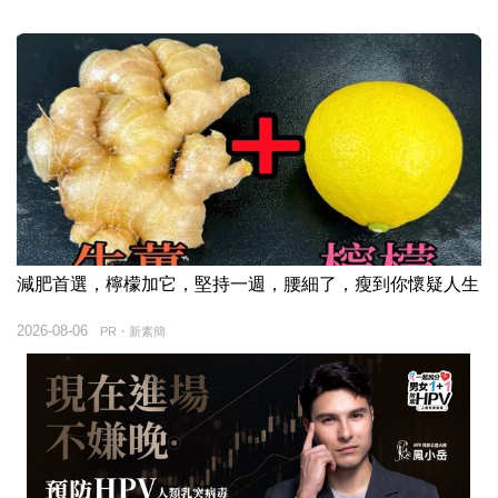
減肥首選，檸檬加它，堅持一週，腰細了，瘦到你懷疑人生
2026-08-06
PR・新素簡