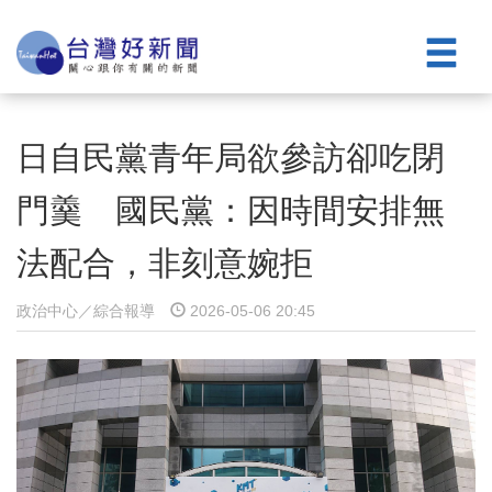
日自民黨青年局欲參訪卻吃閉
門羹 國民黨：因時間安排無
法配合，非刻意婉拒
政治中心／綜合報導
2026-05-06 20:45