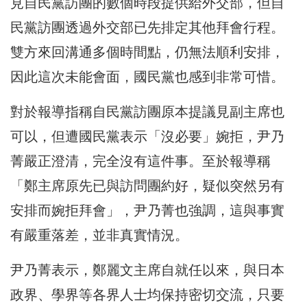
見自民黨訪團的數個時段提供給外交部，但自
民黨訪團透過外交部已先排定其他拜會行程。
雙方來回溝通多個時間點，仍無法順利安排，
因此這次未能會面，國民黨也感到非常可惜。
對於報導指稱自民黨訪團原本提議見副主席也
可以，但遭國民黨表示「沒必要」婉拒，尹乃
菁嚴正澄清，完全沒有這件事。至於報導稱
「鄭主席原先已與訪問團約好，疑似突然另有
安排而婉拒拜會」，尹乃菁也強調，這與事實
有嚴重落差，並非真實情況。
尹乃菁表示，鄭麗文主席自就任以來，與日本
政界、學界等各界人士均保持密切交流，只要