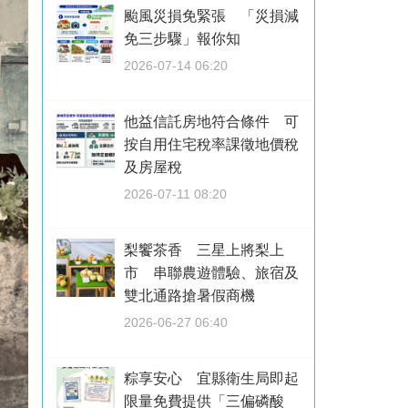
颱風災損免緊張 「災損減
免三步驟」報你知
2026-07-14 06:20
他益信託房地符合條件 可
按自用住宅稅率課徵地價稅
及房屋稅
2026-07-11 08:20
梨饗茶香 三星上將梨上
市 串聯農遊體驗、旅宿及
雙北通路搶暑假商機
2026-06-27 06:40
粽享安心 宜縣衛生局即起
限量免費提供「三偏磷酸