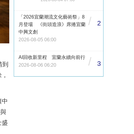
「2026宜蘭潮流文化藝術祭」8
/
2
月登場 《街頭造浪》席捲宜蘭
中興文創
2026-08-05 06:00
AI回收新里程 宜蘭永續向前行
/
3
請到
2026-08-06 06:20
餘，
讓中
日與
士盛