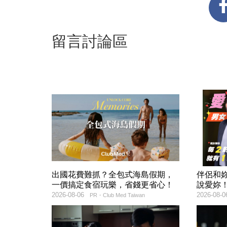
留言討論區
出國花費難抓？全包式海島假期，
伴侶和
一價搞定食宿玩樂，省錢更省心！
說愛妳
2026-08-06
2026-08-0
PR・Club Med Taiwan