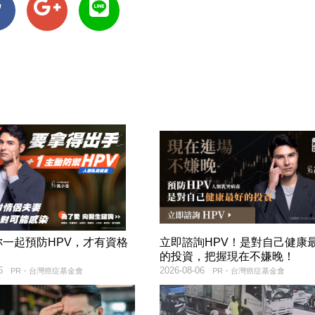
妳一起預防HPV，才有資格
立即諮詢HPV！是對自己健康
！
的投資，把握現在不嫌晚！
6
2026-08-06
PR・台灣癌症基金會
PR・台灣癌症基金會