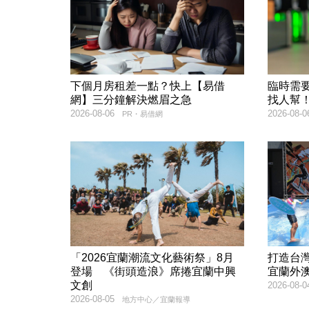
下個月房租差一點？快上【易借
臨時需
網】三分鐘解決燃眉之急
找人幫
2026-08-06
2026-08-0
PR・易借網
「2026宜蘭潮流文化藝術祭」8月
打造台灣
登場 《街頭造浪》席捲宜蘭中興
宜蘭外澳
文創
2026-08-0
2026-08-05
地方中心／宜蘭報導