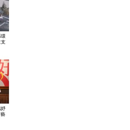
縣環
並支
姵妤
廚藝