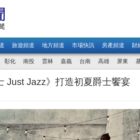
道
旅遊頻道
地方頻道
市場快訊
房產頻道
財
彰化
南投
雲林
嘉義
台南
高雄
屏東
ust Jazz》打造初夏爵士饗宴