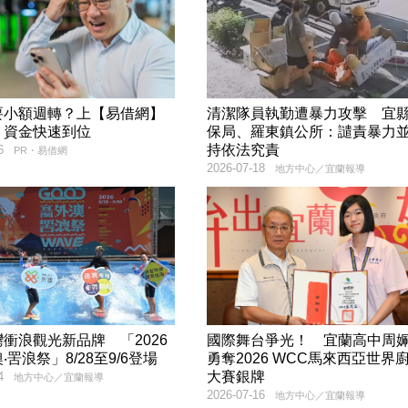
要小額週轉？上【易借網】
清潔隊員執勤遭暴力攻擊 宜
！資金快速到位
保局、羅東鎮公所：譴責暴力
持依法究責
6
PR・易借網
2026-07-18
地方中心／宜蘭報導
衝浪觀光新品牌 「2026
國際舞台爭光！ 宜蘭高中周
‧罟浪祭」8/28至9/6登場
勇奪2026 WCC馬來西亞世界
大賽銀牌
4
地方中心／宜蘭報導
2026-07-16
地方中心／宜蘭報導