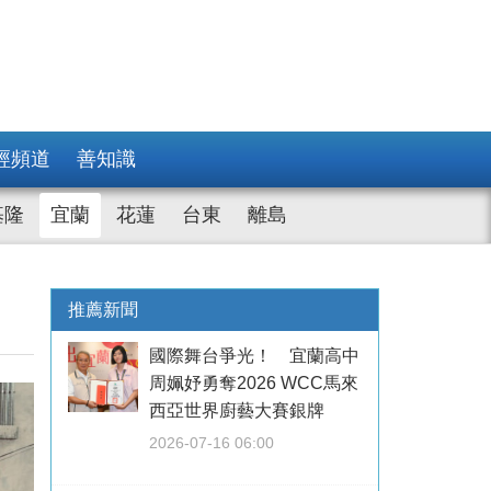
經頻道
善知識
基隆
宜蘭
花蓮
台東
離島
推薦新聞
國際舞台爭光！ 宜蘭高中
周姵妤勇奪2026 WCC馬來
西亞世界廚藝大賽銀牌
2026-07-16 06:00