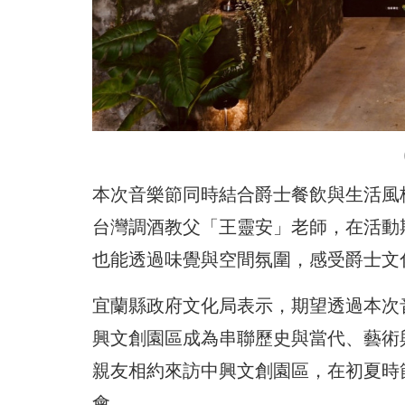
本次音樂節同時結合爵士餐飲與生活風格，
台灣調酒教父「王靈安」老師，在活動
也能透過味覺與空間氛圍，感受爵士文
宜蘭縣政府文化局表示，期望透過本次
興文創園區成為串聯歷史與當代、藝術與
親友相約來訪中興文創園區，在初夏時
會。