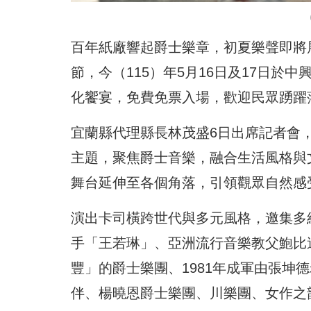
百年紙廠響起爵士樂章，初夏樂聲即將
節，今（115）年5月16日及17日
化饗宴，免費免票入場，歡迎民眾踴躍
宜蘭縣代理縣長林茂盛6日出席記者會，宣
主題，聚焦爵士音樂，融合生活風格與
舞台延伸至各個角落，引領觀眾自然感
演出卡司橫跨世代與多元風格，邀集多
手「王若琳」、亞洲流行音樂教父鮑比
豐」的爵士樂團、1981年成軍由張坤
伴、楊曉恩爵士樂團、川樂團、女作之韻、與 Ki