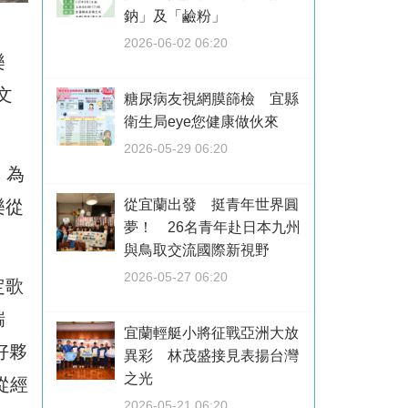
鈉」及「鹼粉」
2026-06-02 06:20
樂
文
糖尿病友視網膜篩檢 宜縣
衛生局eye您健康做伙來
2026-05-29 06:20
」為
樂從
從宜蘭出發 挺青年世界圓
夢！ 26名青年赴日本九州
與鳥取交流國際新視野
2026-05-27 06:20
定歌
瑞
宜蘭輕艇小將征戰亞洲大放
好夥
異彩 林茂盛接見表揚台灣
之光
，從經
2026-05-21 06:20