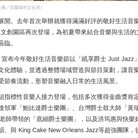
（圖／宜蘭縣府文化局）
展開。去年首次舉辦就獲得滿滿好評的敬好生活音
於中興文創園區再次登場，為初夏帶來結合音樂與生活的
蒞臨。
布今年敬好生活音樂節以「紙享爵士 Just Jazz
文化體驗，並透過整體場域營造與節目策劃，讓音
受節奏流動，形塑音樂融入日常的生活風景。
組指標性音樂人接力登場，包括多次獲得金曲獎肯
達領軍「鮑比達爵士樂團」、台灣爵士鼓大師「黃
德老師帶領的「底細爵士樂團」，以及洪筠惠與快樂
ng Cake New Orleans Jazz等超強團隊