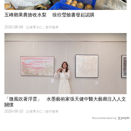
五峰鄉果農搶收水梨 徐欣瑩臉書發起認購
2026-08-08
記者季大仁／新竹報導
「微風吹著浮雲」 水墨藝術家張天健中醫大藝廊注入人文
關懷
2026-08-10
記者季大仁／新竹報導
Recommended by