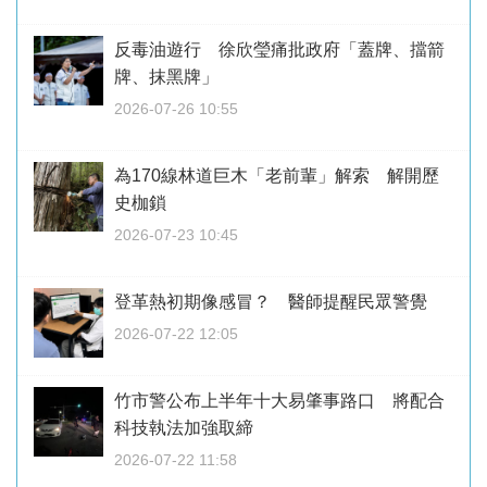
反毒油遊行 徐欣瑩痛批政府「蓋牌、擋箭
牌、抹黑牌」
2026-07-26 10:55
為170線林道巨木「老前輩」解索 解開歷
史枷鎖
2026-07-23 10:45
登革熱初期像感冒？ 醫師提醒民眾警覺
2026-07-22 12:05
竹市警公布上半年十大易肇事路口 將配合
科技執法加強取締
2026-07-22 11:58