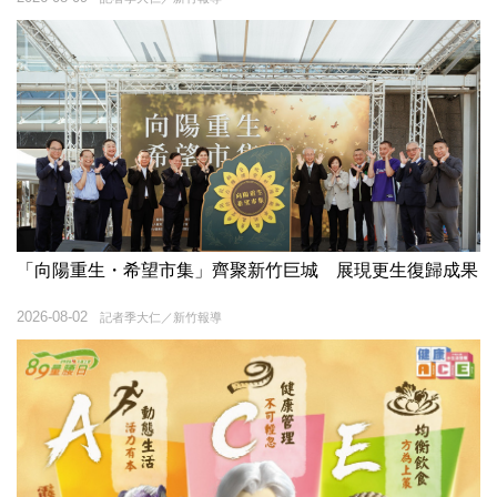
「向陽重生・希望市集」齊聚新竹巨城 展現更生復歸成果
2026-08-02
記者季大仁／新竹報導