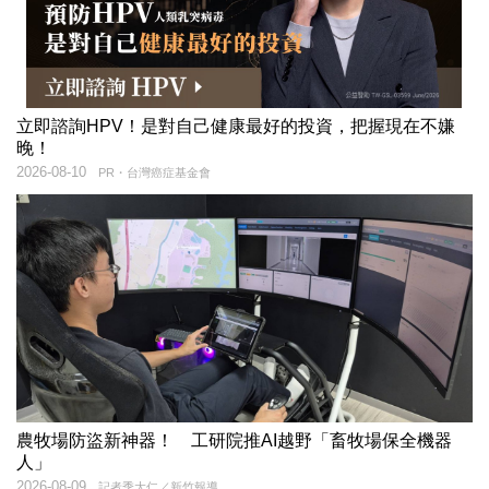
立即諮詢HPV！是對自己健康最好的投資，把握現在不嫌
晚！
2026-08-10
PR・台灣癌症基金會
農牧場防盜新神器！ 工研院推AI越野「畜牧場保全機器
人」
2026-08-09
記者季大仁／新竹報導