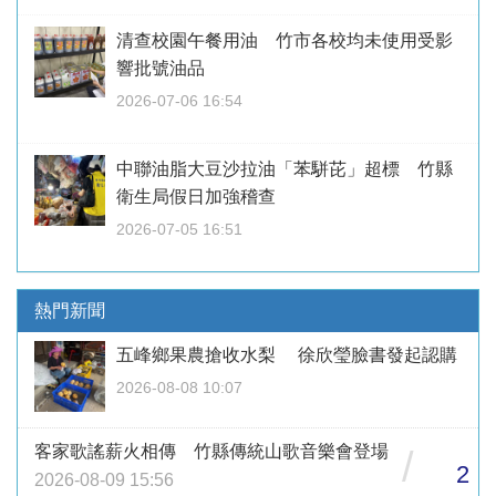
清查校園午餐用油 竹市各校均未使用受影
響批號油品
2026-07-06 16:54
中聯油脂大豆沙拉油「苯駢芘」超標 竹縣
衛生局假日加強稽查
2026-07-05 16:51
熱門新聞
五峰鄉果農搶收水梨 徐欣瑩臉書發起認購
2026-08-08 10:07
客家歌謠薪火相傳 竹縣傳統山歌音樂會登場
/
2
2026-08-09 15:56