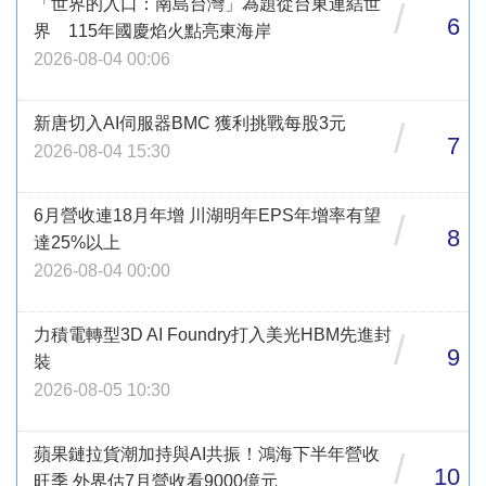
「世界的入口：南島台灣」為題從台東連結世
/
6
界 115年國慶焰火點亮東海岸
2026-08-04 00:06
新唐切入AI伺服器BMC 獲利挑戰每股3元
/
7
2026-08-04 15:30
6月營收連18月年增 川湖明年EPS年增率有望
/
8
達25%以上
2026-08-04 00:00
力積電轉型3D AI Foundry打入美光HBM先進封
/
9
裝
2026-08-05 10:30
蘋果鏈拉貨潮加持與AI共振！鴻海下半年營收
/
10
旺季 外界估7月營收看9000億元