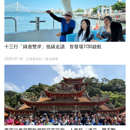
十三行「綠遊雙岸」低碳走讀 首發場7/30啟航
2026-07-16
記者黃村杉／新北報導