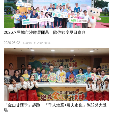
2026八里城市沙雕展開幕 陪你歡度夏日慶典
2026-08-02
記者黃村杉／新北報導
「金山甘藷季」起跑 「千人焢窯+農夫市集」8/22盛大登
場