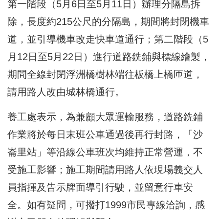
第一階段（5月6日至5月11日）辦理分隔島拆
除，長度約215公尺的分隔島，期間將封閉機車
道，並引導機車改走快車道通行；第二階段（5
月12日至5月22日）進行道路銑鋪與標線繪製，
期間全線封閉浮洲橋樹林端往板橋上橋匝道，
請用路人改由城林橋通行。
養工處表示，為兼顧大眾運輸服務，道路銑鋪
作業將於每日末班公車通過後再行封路，「沙
崙里站」等沿線公車班次均維持正常營運，不
受施工影響；施工期間請用路人依現場義交人
員指揮及告示牌面導引行駛，並留意行車安
全。如有疑問，可撥打1999市民專線洽詢，感