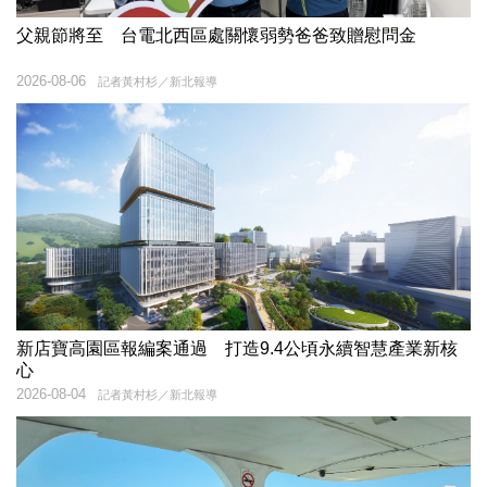
父親節將至 台電北西區處關懷弱勢爸爸致贈慰問金
2026-08-06
記者黃村杉／新北報導
新店寶高園區報編案通過 打造9.4公頃永續智慧產業新核
心
2026-08-04
記者黃村杉／新北報導