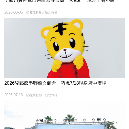
李四川參拜鶯歌碧龍宮等宮廟 人氣旺「凍蒜」聲不斷
2026-08-05
記者黃村杉／新北報導
2026兒藝節串聯藝文館舍 巧虎7/18現身府中廣場
2026-07-16
記者黃村杉／新北報導