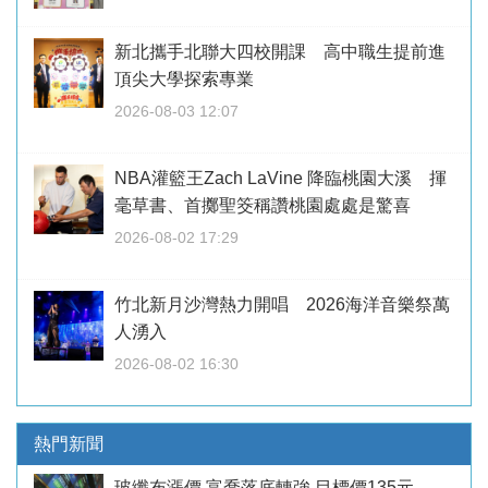
新北攜手北聯大四校開課 高中職生提前進
頂尖大學探索專業
2026-08-03 12:07
NBA灌籃王Zach LaVine 降臨桃園大溪 揮
毫草書、首擲聖筊稱讚桃園處處是驚喜
2026-08-02 17:29
竹北新月沙灣熱力開唱 2026海洋音樂祭萬
人湧入
2026-08-02 16:30
熱門新聞
玻纖布漲價 富喬落底轉強 目標價135元