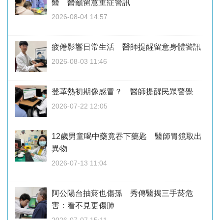
醫 醫籲留意重症警訊
2026-08-04 14:57
疲倦影響日常生活 醫師提醒留意身體警訊
2026-08-03 11:46
登革熱初期像感冒？ 醫師提醒民眾警覺
2026-07-22 12:05
12歲男童喝中藥竟吞下藥匙 醫師胃鏡取出
異物
2026-07-13 11:04
阿公陽台抽菸也傷孫 秀傳醫揭三手菸危
害：看不見更傷肺