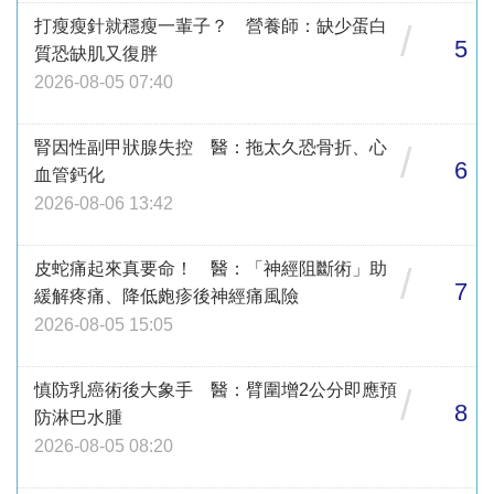
打瘦瘦針就穩瘦一輩子？ 營養師：缺少蛋白
/
5
質恐缺肌又復胖
2026-08-05 07:40
腎因性副甲狀腺失控 醫：拖太久恐骨折、心
/
6
血管鈣化
2026-08-06 13:42
皮蛇痛起來真要命！ 醫：「神經阻斷術」助
/
7
緩解疼痛、降低皰疹後神經痛風險
2026-08-05 15:05
慎防乳癌術後大象手 醫：臂圍增2公分即應預
/
8
防淋巴水腫
2026-08-05 08:20