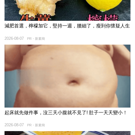
減肥首選，檸檬加它，堅持一週，腰細了，瘦到你懷疑人生
2026-08-07
PR・新素簡
起床就先做件事，沒三天小腹就不見了! 肚子一天天變小！
2026-08-07
PR・新素簡