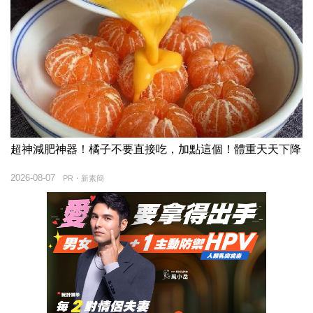
超神減肥神器！橘子不要直接吃，加點這個！體重天天下降
2026-08-07
PR・新素簡