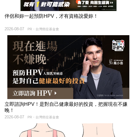
伴侶和妳一起預防HPV，才有資格說愛妳！
2026-08-07
PR・台灣癌症基金會
立即諮詢HPV！是對自己健康最好的投資，把握現在不嫌
晚！
2026-08-07
PR・台灣癌症基金會