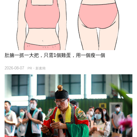
肚腩一抓一大把，只需1個雞蛋，用一個瘦一個
2026-08-07
PR・新素簡