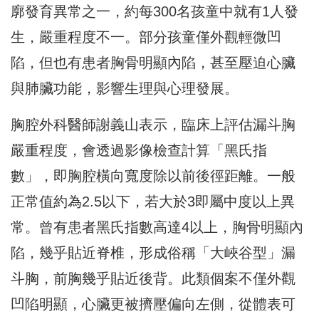
廓發育異常之一，約每300名孩童中就有1人發
生，嚴重程度不一。部分孩童僅外觀輕微凹
陷，但也有患者胸骨明顯內陷，甚至壓迫心臟
與肺臟功能，影響生理與心理發展。
胸腔外科醫師謝義山表示，臨床上評估漏斗胸
嚴重程度，會透過影像檢查計算「黑氏指
數」，即胸腔橫向寬度除以前後徑距離。一般
正常值約為2.5以下，若大於3即屬中度以上異
常。曾有患者黑氏指數高達4以上，胸骨明顯內
陷，幾乎貼近脊椎，形成俗稱「大峽谷型」漏
斗胸，前胸幾乎貼近後背。此類個案不僅外觀
凹陷明顯，心臟更被擠壓偏向左側，從體表可