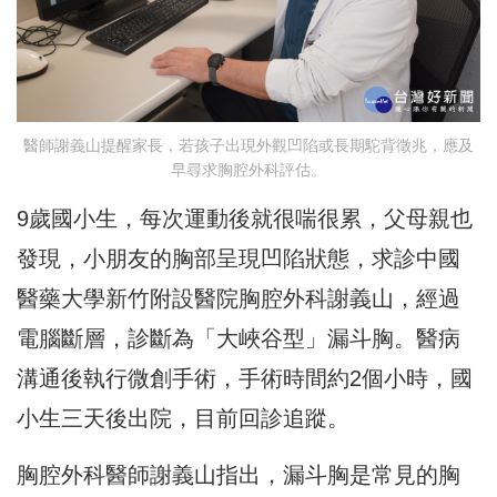
醫師謝義山提醒家長，若孩子出現外觀凹陷或長期駝背徵兆，應及
早尋求胸腔外科評估。
9歲國小生，每次運動後就很喘很累，父母親也
發現，小朋友的胸部呈現凹陷狀態，求診中國
醫藥大學新竹附設醫院胸腔外科謝義山，經過
電腦斷層，診斷為「大峽谷型」漏斗胸。醫病
溝通後執行微創手術，手術時間約2個小時，國
小生三天後出院，目前回診追蹤。
胸腔外科醫師謝義山指出，漏斗胸是常見的胸