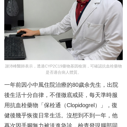
謝沛峰醫師表示，透過CYP2C19藥物基因檢測，可確認抗血栓藥物
是否適合病人體質。
一年前因小中風住院治療的80歲余先生，出院
後生活十分自律，不僅徹底戒菸，每天準時服
用抗血栓藥物「保栓通（Clopidogrel）」，復
健後幾乎恢復日常生活。沒想到不到一年，他
再次因手腳無力被送進急診，檢查發現腦部同