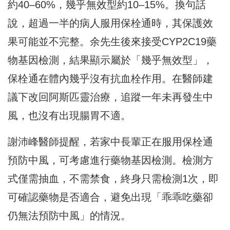
約40–60%，幾乎無效型約10–15%。換句話
說，超過一半的病人服用保栓通時，其保護效
果可能並不完整。余先生後來接受CYP2C19藥
物基因檢測，結果顯示屬於「幾乎無效型」，
保栓通在體內幾乎沒有抗血栓作用。在醫師建
議下改回阿斯匹靈治療，追蹤一年未再發生中
風，也沒有出現腸胃不適。
謝沛峰醫師提醒，若家中長輩正在服用保栓通
預防中風，可考慮進行藥物基因檢測。檢測方
式僅需抽血，不需禁食，終身只需檢測1次，即
可確認藥物是否適合，避免出現「乖乖吃藥卻
仍無法預防中風」的情況。