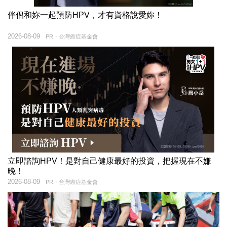
伴侶和妳一起預防HPV，才有資格說愛妳！
2026-08-09
PR・台灣癌症基金會
立即諮詢HPV！是對自己健康最好的投資，把握現在不嫌
晚！
2026-08-09
PR・台灣癌症基金會