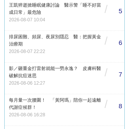
王凱猝逝掀睡眠健康討論 醫示警「睡不好當
/
5
成日常」最危險
2026-08-07 10:04
排尿困難、頻尿、夜尿別隱忍 醫：把握黃金
/
6
治療期
2026-08-07 22:22
影／砸重金打雷射就能一勞永逸？ 皮膚科醫
/
7
破解抗痘迷思
2026-08-06 12:27
每月量一次腰圍！ 「黃阿瑪」陪你一起遠離
/
8
代謝症候群！
2026-08-06 16:28