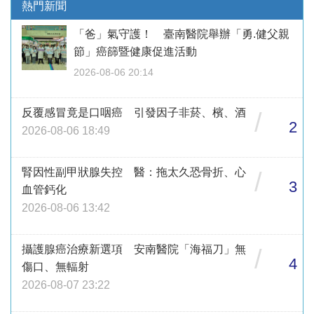
熱門新聞
「爸」氣守護！ 臺南醫院舉辦「勇.健父親
節」癌篩暨健康促進活動
2026-08-06 20:14
反覆感冒竟是口咽癌 引發因子非菸、檳、酒
/
2
2026-08-06 18:49
腎因性副甲狀腺失控 醫：拖太久恐骨折、心
/
3
血管鈣化
2026-08-06 13:42
攝護腺癌治療新選項 安南醫院「海福刀」無
/
4
傷口、無輻射
2026-08-07 23:22