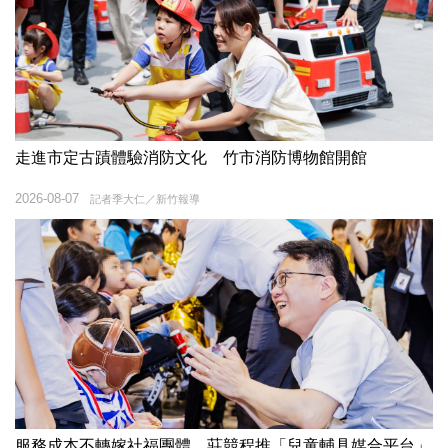
走進市定古蹟體驗消防文化 竹市消防博物館開館
2026-08-07
記者季大仁／新竹報導
服務成本不轉嫁社福團體 莊競程推「兒童輔具媒合平台」