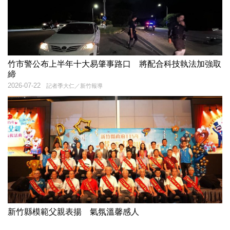
竹市警公布上半年十大易肇事路口 將配合科技執法加強取
締
2026-07-22
記者季大仁／新竹報導
新竹縣模範父親表揚 氣氛溫馨感人