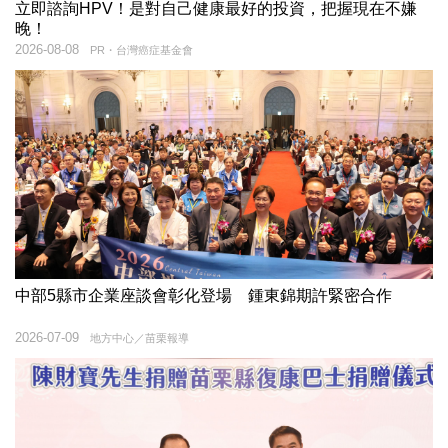
立即諮詢HPV！是對自己健康最好的投資，把握現在不嫌
晚！
2026-08-08
PR・台灣癌症基金會
中部5縣市企業座談會彰化登場 鍾東錦期許緊密合作
2026-07-09
地方中心／苗栗報導