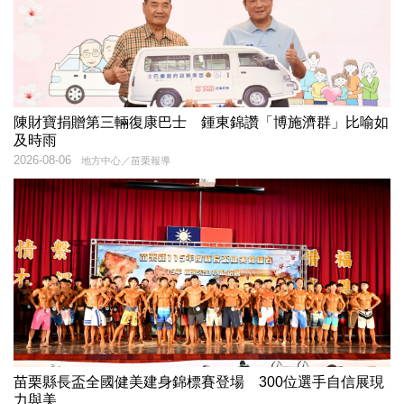
陳財寶捐贈第三輛復康巴士 鍾東錦讚「博施濟群」比喻如
及時雨
2026-08-06
地方中心／苗栗報導
苗栗縣長盃全國健美建身錦標賽登場 300位選手自信展現
力與美