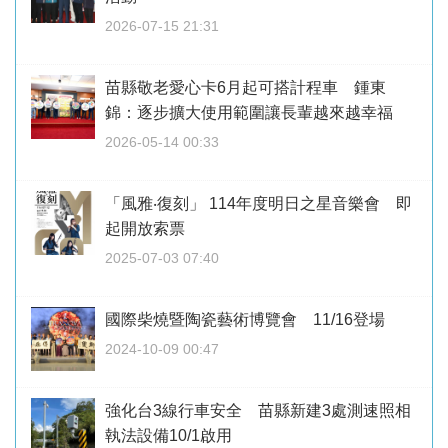
2026-07-15 21:31
苗縣敬老愛心卡6月起可搭計程車 鍾東
錦：逐步擴大使用範圍讓長輩越來越幸福
2026-05-14 00:33
「風雅‧復刻」 114年度明日之星音樂會 即
起開放索票
2025-07-03 07:40
國際柴燒暨陶瓷藝術博覽會 11/16登場
2024-10-09 00:47
強化台3線行車安全 苗縣新建3處測速照相
執法設備10/1啟用