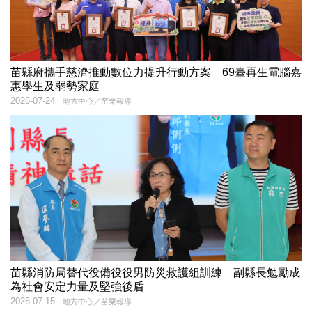
苗縣府攜手慈濟推動數位力提升行動方案 69臺再生電腦嘉
惠學生及弱勢家庭
2026-07-24
地方中心／苗栗報導
苗縣消防局替代役備役役男防災救護組訓練 副縣長勉勵成
為社會安定力量及堅強後盾
2026-07-15
地方中心／苗栗報導