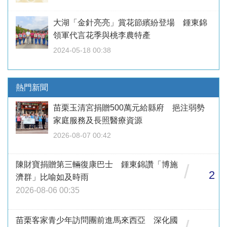
大湖「金針亮亮」賞花節繽紛登場 鍾東錦
領軍代言花季與桃李農特產
2024-05-18 00:38
熱門新聞
苗栗玉清宮捐贈500萬元給縣府 挹注弱勢
家庭服務及長照醫療資源
2026-08-07 00:42
陳財寶捐贈第三輛復康巴士 鍾東錦讚「博施
/
2
濟群」比喻如及時雨
2026-08-06 00:35
苗栗客家青少年訪問團前進馬來西亞 深化國